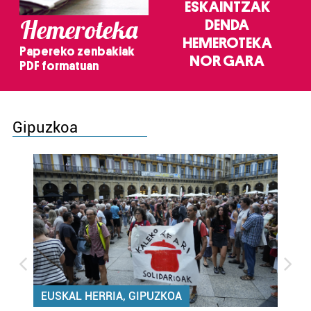
ESKAINTZAK
Hemeroteka
DENDA
HEMEROTEKA
Papereko zenbakiak
NOR GARA
PDF formatuan
Gipuzkoa
EUSKAL HERRIA, GIPUZKOA