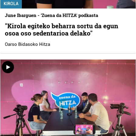
KIROLA
June Ibarguen - 'Zuena da HITZA' podkasta
"Kirola egiteko beharra sortu da egun
osoa oso sedentarioa delako"
Oarso Bidasoko Hitza