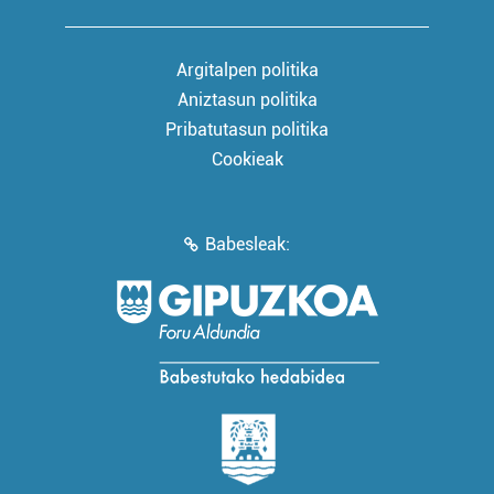
Argitalpen politika
Aniztasun politika
Pribatutasun politika
Cookieak
Babesleak: