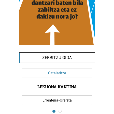
ZERBITZU GIDA
Ostalaritza
BERNA
LEKUONA KANTINA
LAND
Errenteria-Orereta