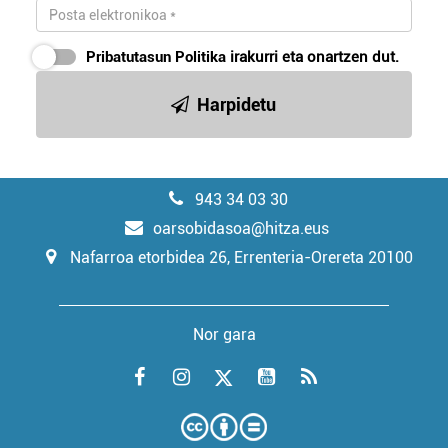
Pribatutasun Politika
irakurri eta onartzen dut.
Harpidetu
943 34 03 30
oarsobidasoa@hitza.eus
Nafarroa etorbidea 26, Errenteria-Orereta 20100
Nor gara