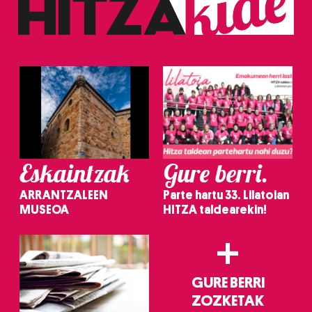
Eskaintzak
Gure berri.
ARRANTZALEEN
Parte hartu 33. Lilatoian
MUSEOA
HITZA taldearekin!
+
GURE BERRI
ZOZKETAK