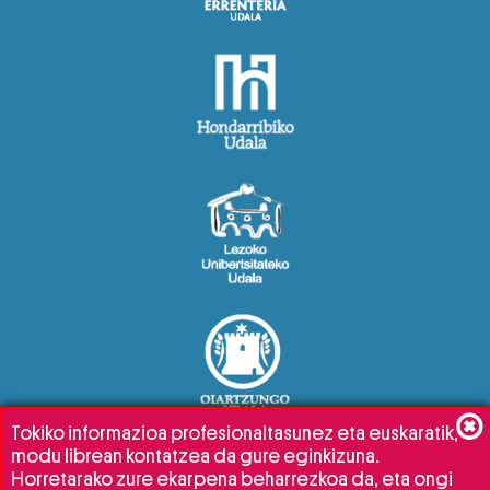
Tokiko informazioa profesionaltasunez eta euskaratik,
modu librean kontatzea da gure eginkizuna.
Horretarako zure ekarpena beharrezkoa da, eta ongi