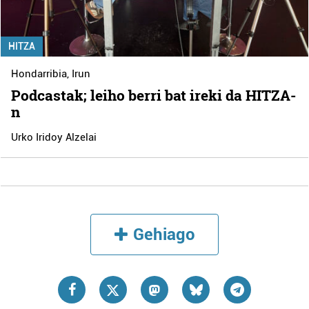
HITZA
Hondarribia
,
Irun
Podcastak; leiho berri bat ireki da HITZA-
n
Urko Iridoy Alzelai
Gehiago