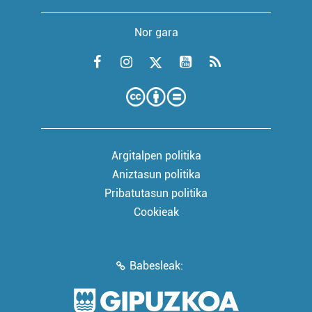
Nor gara
Argitalpen politika
Aniztasun politika
Pribatutasun politika
Cookieak
Babesleak: