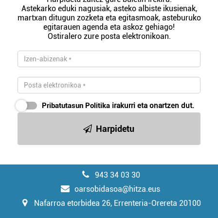
Astekarko eduki nagusiak, asteko albiste ikusienak,
martxan ditugun zozketa eta egitasmoak, asteburuko
egitarauen agenda eta askoz gehiago!
Ostiralero zure posta elektronikoan.
Pribatutasun Politika
irakurri eta onartzen dut.
Harpidetu
943 34 03 30
oarsobidasoa@hitza.eus
Nafarroa etorbidea 26, Errenteria-Orereta 20100