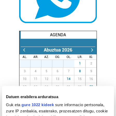
AGENDA
Abuztua 2026
AL.
AR.
AZ.
OG.
OL.
LR.
IG.
27
28
29
30
31
1
2
3
4
5
6
7
8
9
10
11
12
13
14
15
16
17
18
19
20
21
22
23
24
25
26
27
28
29
30
Datuen erabilera arduratsua
31
1
2
3
4
5
6
Guk eta
gure 1022 kideek
sure informacio pertsonala,
zure IP zenbakia, esaterako, prozesatzen ditugu, cookie