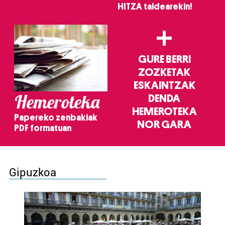
HITZA taldearekin!
+
GURE BERRI
ZOZKETAK
ESKAINTZAK
Hemeroteka
DENDA
HEMEROTEKA
Papereko zenbakiak
NOR GARA
PDF formatuan
Gipuzkoa