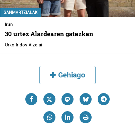
SANMARTZIALAK
Irun
30 urtez Alardearen gatazkan
Urko Iridoy Alzelai
Gehiago