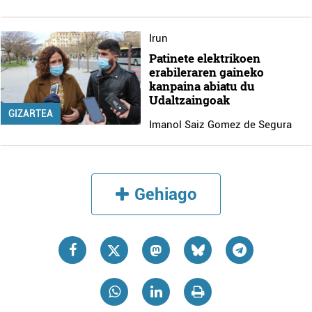
Irun
Patinete elektrikoen
erabileraren gaineko
kanpaina abiatu du
Udaltzaingoak
GIZARTEA
Imanol Saiz Gomez de Segura
Gehiago