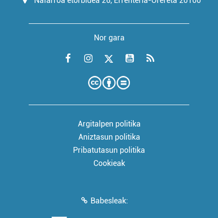
Nafarroa etorbidea 26, Errenteria-Orereta 20100
Nor gara
Argitalpen politika
Aniztasun politika
Pribatutasun politika
Cookieak
Babesleak: