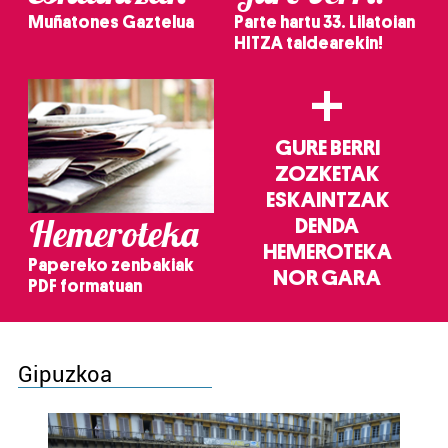
Muñatones Gaztelua
Parte hartu 33. Lilatoian
HITZA taldearekin!
+
GURE BERRI
ZOZKETAK
ESKAINTZAK
Hemeroteka
DENDA
HEMEROTEKA
Papereko zenbakiak
NOR GARA
PDF formatuan
Gipuzkoa