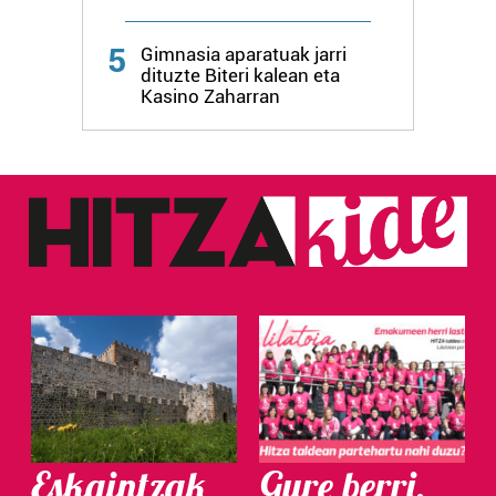
5
Gimnasia aparatuak jarri
dituzte Biteri kalean eta
Kasino Zaharran
Eskaintzak
Gure berri.