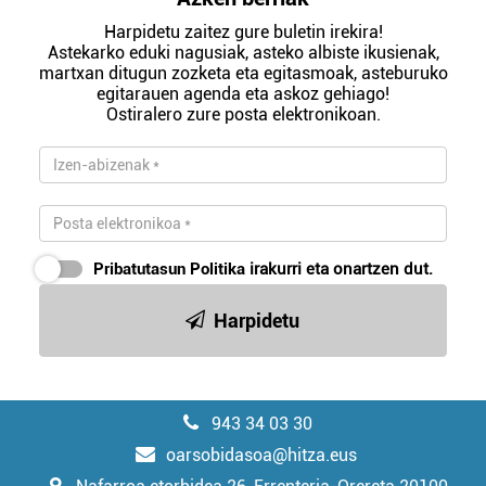
Harpidetu zaitez gure buletin irekira!
Astekarko eduki nagusiak, asteko albiste ikusienak,
martxan ditugun zozketa eta egitasmoak, asteburuko
egitarauen agenda eta askoz gehiago!
Ostiralero zure posta elektronikoan.
Pribatutasun Politika
irakurri eta onartzen dut.
Harpidetu
943 34 03 30
oarsobidasoa@hitza.eus