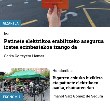
GIZARTEA
Irun
Patinete elektrikoa erabiltzeko asegurua
izatea ezinbestekoa izango da
Gorka Correyero Llamas
Hondarribia
Bigarren eskuko bizikleta
eta patinete elektrikoen
azoka, ekainaren 4an
Imanol Saiz Gomez de Segura
EKONOMIA