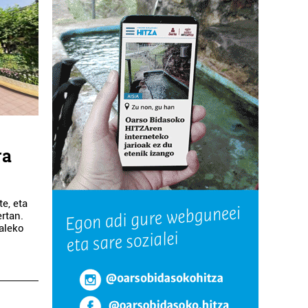
ra
e, eta
rtan.
kaleko