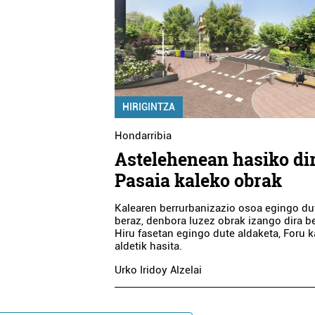
HIRIGINTZA
Hondarribia
Astelehenean hasiko di
Pasaia kaleko obrak
Kalearen berrurbanizazio osoa egingo dut
beraz, denbora luzez obrak izango dira be
Hiru fasetan egingo dute aldaketa, Foru 
aldetik hasita.
Urko Iridoy Alzelai