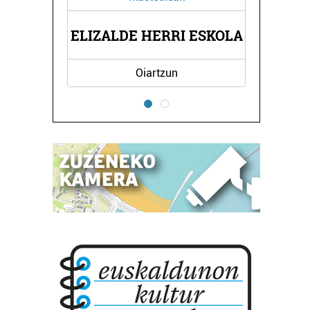
J
ELIZALDE HERRI ESKOLA
Oiartzun