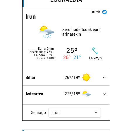
Iturria:
Irun
Zeru hodeitsuak euri
arinarekin
25º
Euria:
0mm
Hezetasuna:
75%
Lainoak:
33%
26º
21º
14 km/h
Elurra:
4100m
Bihar
26º
19º
Asteartea
27º
18º
Gehiago:
Irun