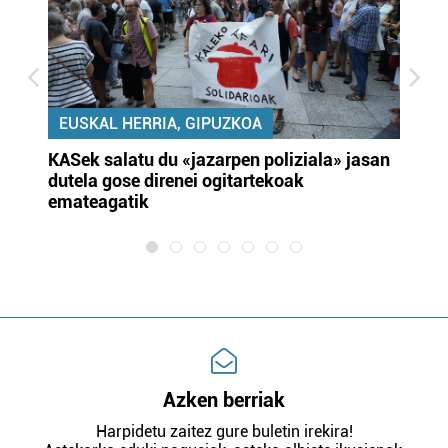
EUSKAL HERRIA, GIPUZKOA
KASek salatu du «jazarpen poliziala» jasan
Pa
dutela gose direnei ogitartekoak
da
emateagatik
«s
Azken berriak
Harpidetu zaitez gure buletin irekira!