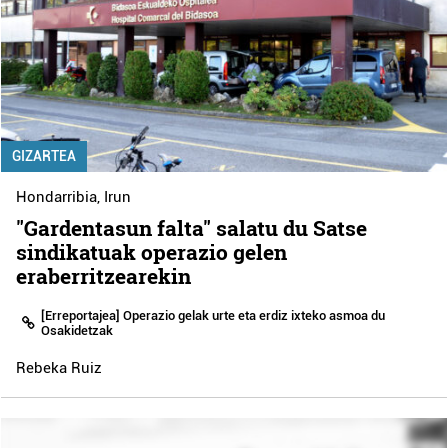
GIZARTEA
Hondarribia
,
Irun
"Gardentasun falta" salatu du Satse
sindikatuak operazio gelen
eraberritzearekin
[Erreportajea] Operazio gelak urte eta erdiz ixteko asmoa du
Osakidetzak
Rebeka Ruiz