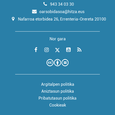
943 34 03 30
oarsobidasoa@hitza.eus
Nafarroa etorbidea 26, Errenteria-Orereta 20100
Nor gara
Argitalpen politika
Aniztasun politika
Pribatutasun politika
Cookieak