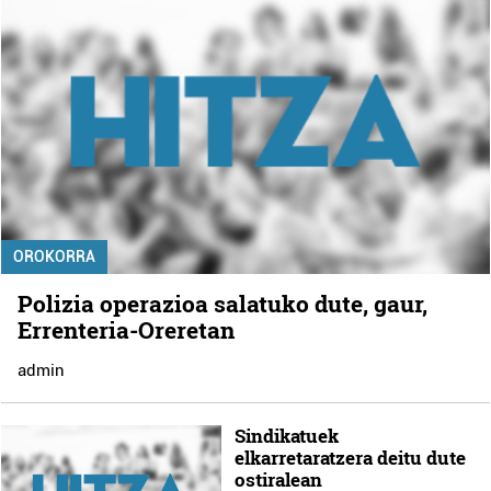
OROKORRA
Polizia operazioa salatuko dute, gaur,
Errenteria-Oreretan
admin
Sindikatuek
elkarretaratzera deitu dute
ostiralean