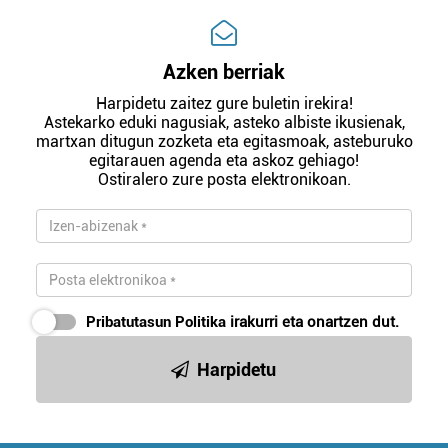
Azken berriak
Harpidetu zaitez gure buletin irekira!
Astekarko eduki nagusiak, asteko albiste ikusienak,
martxan ditugun zozketa eta egitasmoak, asteburuko
egitarauen agenda eta askoz gehiago!
Ostiralero zure posta elektronikoan.
Pribatutasun Politika
irakurri eta onartzen dut.
Harpidetu