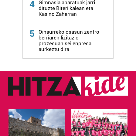
4
Gimnasia aparatuak jarri
dituzte Biteri kalean eta
Kasino Zaharran
5
Oinaurreko osasun zentro
berriaren lizitazio
prozesuan sei enpresa
aurkeztu dira