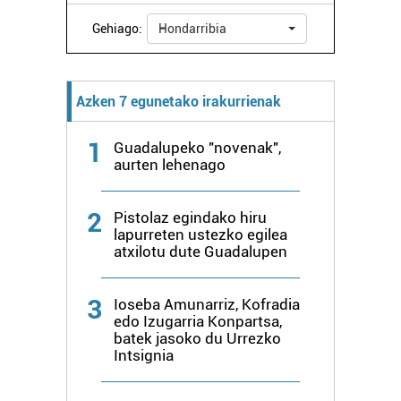
zure baimena Cookieen adierazpenean.
Gehiago:
Hondarribia
Webgune honek cookie propioak eta hirugarrenen cookie-
fitxategiak erabiltzen ditu. Zure esperientzia eta
zerbitzuak hobetzeko asmoz, cookie teknologiaz
Azken 7 egunetako irakurrienak
baliatzen gara. Ohar hau onartuz gero, teknologia hori
erabiltzeko baimen esplizitua ematen diguzu.
Gehiago
1
Guadalupeko "novenak",
irakurri
aurten lehenago
2
Pistolaz egindako hiru
lapurreten ustezko egilea
atxilotu dute Guadalupen
3
Ioseba Amunarriz, Kofradia
edo Izugarria Konpartsa,
batek jasoko du Urrezko
Intsignia