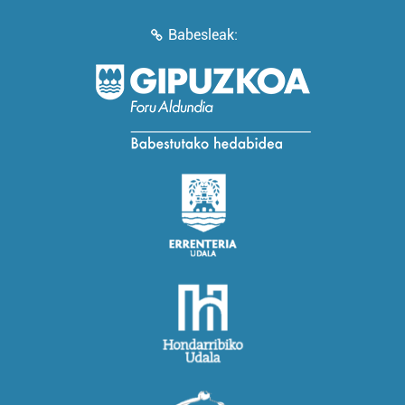
Babesleak: