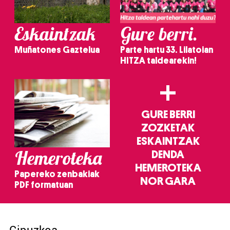
Eskaintzak
Gure berri.
Muñatones Gaztelua
Parte hartu 33. Lilatoian
HITZA taldearekin!
+
GURE BERRI
ZOZKETAK
ESKAINTZAK
Hemeroteka
DENDA
HEMEROTEKA
Papereko zenbakiak
NOR GARA
PDF formatuan