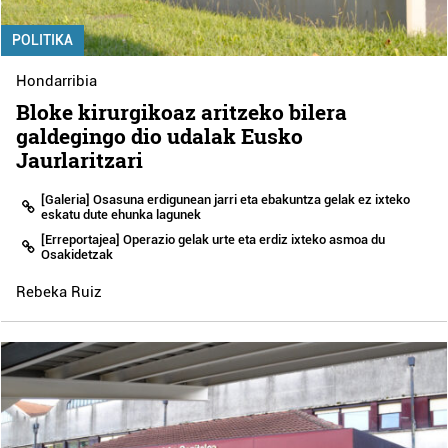
POLITIKA
Hondarribia
Bloke kirurgikoaz aritzeko bilera
galdegingo dio udalak Eusko
Jaurlaritzari
[Galeria] Osasuna erdigunean jarri eta ebakuntza gelak ez ixteko
eskatu dute ehunka lagunek
[Erreportajea] Operazio gelak urte eta erdiz ixteko asmoa du
Osakidetzak
Rebeka Ruiz