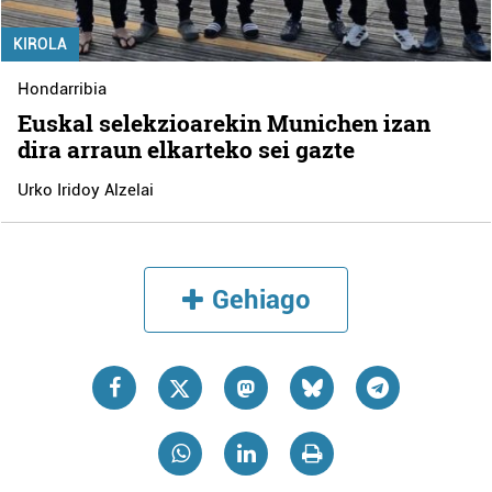
KIROLA
Hondarribia
Euskal selekzioarekin Munichen izan
dira arraun elkarteko sei gazte
Urko Iridoy Alzelai
Gehiago