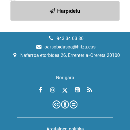
Harpidetu
943 34 03 30
oarsobidasoa@hitza.eus
Nafarroa etorbidea 26, Errenteria-Orereta 20100
Nor gara
Argitalpen politika