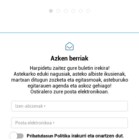
Azken berriak
Harpidetu zaitez gure buletin irekira!
Astekarko eduki nagusiak, asteko albiste ikusienak,
martxan ditugun zozketa eta egitasmoak, asteburuko
egitarauen agenda eta askoz gehiago!
Ostiralero zure posta elektronikoan.
Pribatutasun Politika
irakurri eta onartzen dut.