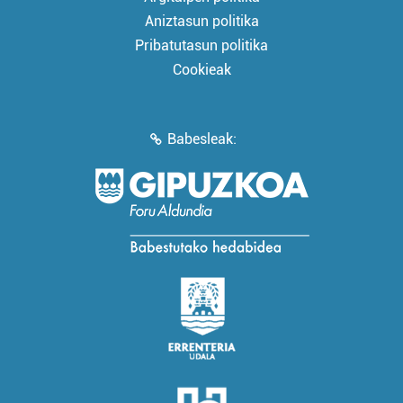
Aniztasun politika
Pribatutasun politika
Cookieak
Babesleak: