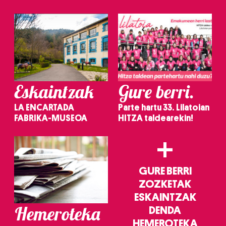
irakurri
Eskaintzak
Gure berri.
LA ENCARTADA
Parte hartu 33. Lilatoian
FABRIKA-MUSEOA
HITZA taldearekin!
+
GURE BERRI
ZOZKETAK
ESKAINTZAK
Hemeroteka
DENDA
HEMEROTEKA