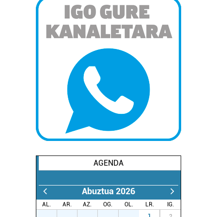
AGENDA
Abuztua 2026
AL.
AR.
AZ.
OG.
OL.
LR.
IG.
27
28
29
30
31
1
2