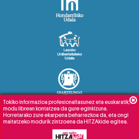
Tokiko informazioa profesionaltasunez eta euskaratik,
modu librean kontatzea da gure eginkizuna.
Horretarako zure ekarpena beharrezkoa da, eta ongi
maitatzeko modurik zintzoena da HITZAkide egitea.