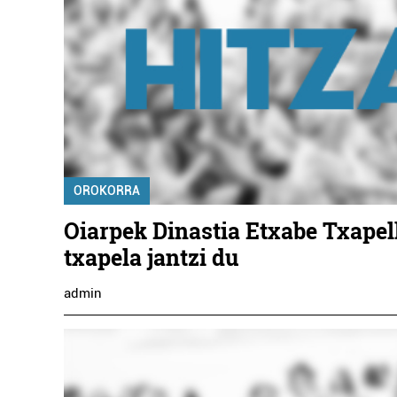
OROKORRA
Oiarpek Dinastia Etxabe Txape
txapela jantzi du
admin