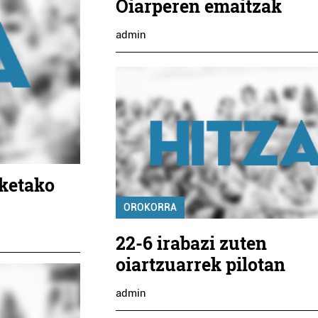
Oiarperen emaitzak
admin
lketako
OROKORRA
22-6 irabazi zuten
oiartzuarrek pilotan
admin