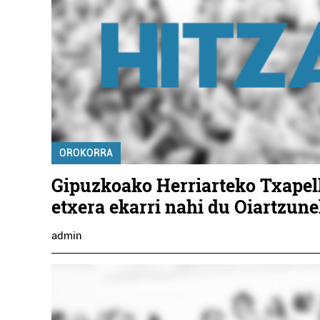
OROKORRA
Gipuzkoako Herriarteko Txapel
etxera ekarri nahi du Oiartzune
admin