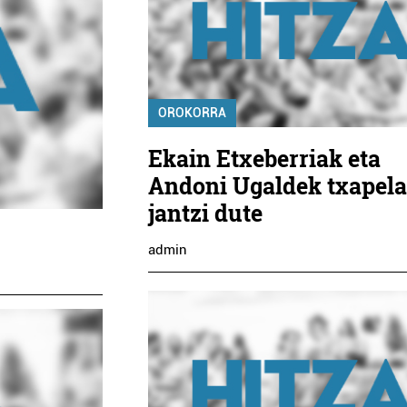
OROKORRA
Ekain Etxeberriak eta
Andoni Ugaldek txapel
jantzi dute
admin