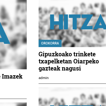
OROKORRA
Gipuzkoako trinkete
txapelketan Oiarpeko
gazteak nagusi
e Imazek
admin