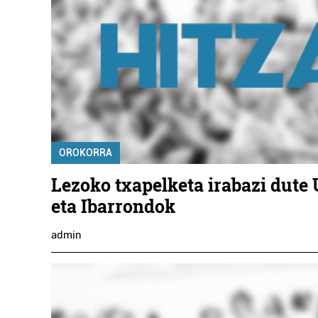
ZUBILLAGA
AHOLKULARITZA
Oiartzun
OROKORRA
Lezoko txapelketa irabazi dute
eta Ibarrondok
admin