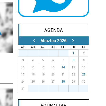
AGENDA
Abuztua 2026
AL.
AR.
AZ.
OG.
OL.
LR.
IG.
27
28
29
30
31
1
2
3
4
5
6
7
8
9
10
11
12
13
14
15
16
17
18
19
20
21
22
23
24
25
26
27
28
29
30
31
1
2
3
4
5
6
EGURALDIA