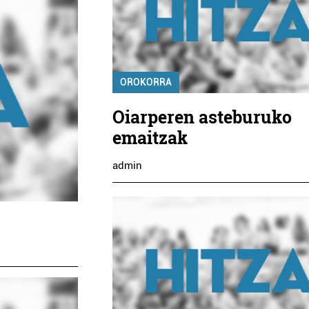
OROKORRA
Oiarperen asteburuko
emaitzak
admin