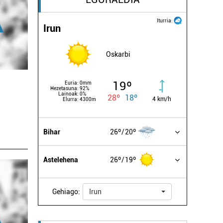
Iturria:
Irun
Oskarbi
19º
Euria:
0mm
Hezetasuna:
92%
Lainoak:
0%
28º
18º
a
4 km/h
Elurra:
4300m
Bihar
26º
20º
Astelehena
26º
19º
Gehiago:
Irun