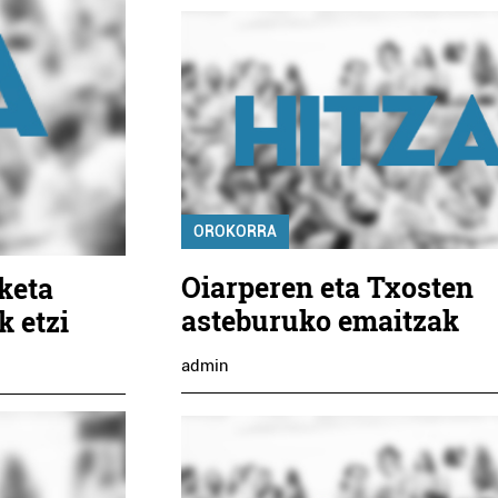
OROKORRA
Oiarperen eta Txosten
keta
asteburuko emaitzak
k etzi
admin