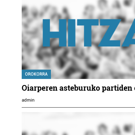
OROKORRA
Oiarperen asteburuko partiden
admin
Aholkularitza