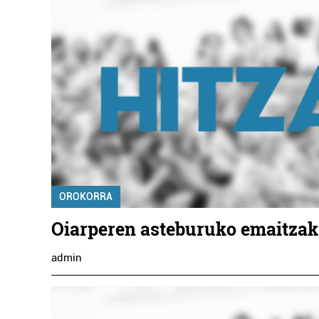
OROKORRA
Oiarperen asteburuko emaitzak
admin