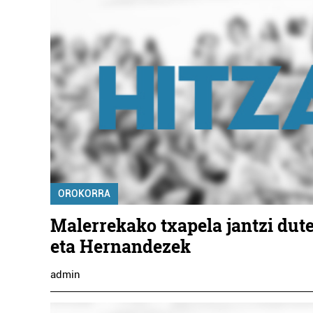
OROKORRA
Malerrekako txapela jantzi dut
eta Hernandezek
admin