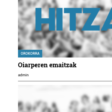
OROKORRA
Oiarperen emaitzak
admin