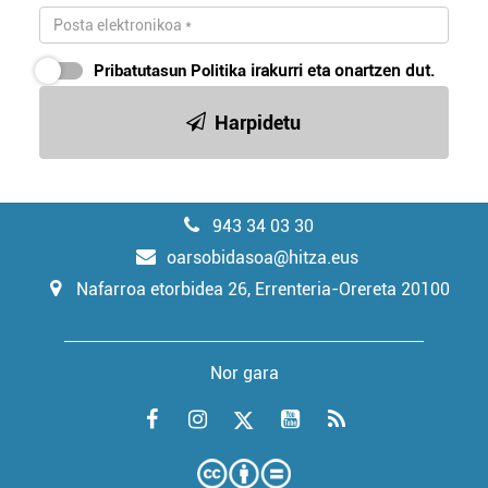
Pribatutasun Politika
irakurri eta onartzen dut.
Harpidetu
943 34 03 30
oarsobidasoa@hitza.eus
Nafarroa etorbidea 26, Errenteria-Orereta 20100
Nor gara