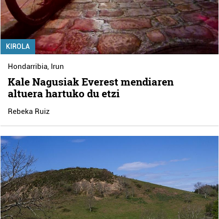
KIROLA
Hondarribia
,
Irun
Kale Nagusiak Everest mendiaren
altuera hartuko du etzi
Rebeka Ruiz