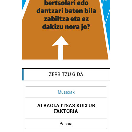
ZERBITZU GIDA
Museoak
ALBAOLA ITSAS KULTUR
A
FAKTORIA
Pasaia