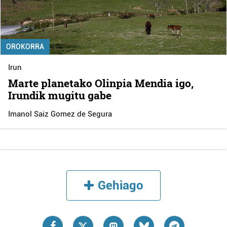
OROKORRA
Irun
Marte planetako Olinpia Mendia igo,
Irundik mugitu gabe
Imanol Saiz Gomez de Segura
Gehiago