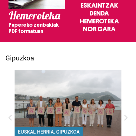
ESKAINTZAK
Hemeroteka
DENDA
HEMEROTEKA
Papereko zenbakiak
NOR GARA
PDF formatuan
Gipuzkoa
EUSKAL HERRIA, GIPUZKOA