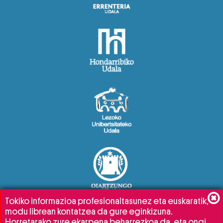
Tokiko informazioa profesionaltasunez eta euskaratik,
modu librean kontatzea da gure eginkizuna.
Horretarako zure ekarpena beharrezkoa da, eta ongi