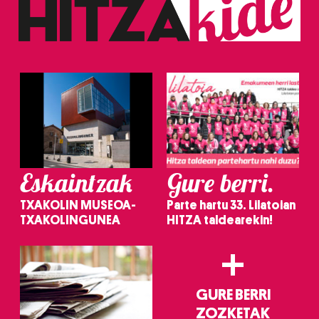
Eskaintzak
Gure berri.
TXAKOLIN MUSEOA-
Parte hartu 33. Lilatoian
TXAKOLINGUNEA
HITZA taldearekin!
+
GURE BERRI
ZOZKETAK