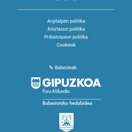
Argitalpen politika
Aniztasun politika
Pribatutasun politika
Cookieak
Babesleak: