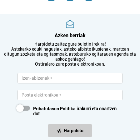
Azken berriak
Harpidetu zaitez gure buletin irekira!
Astekarko eduki nagusiak, asteko albiste ikusienak, martxan
ditugun zozketa eta egitasmoak, asteburuko egitarauen agenda eta
askoz gehiago!
Ostiralero zure posta elektronikoan.
Pribatutasun Politika
irakurri eta onartzen
dut.
Harpidetu