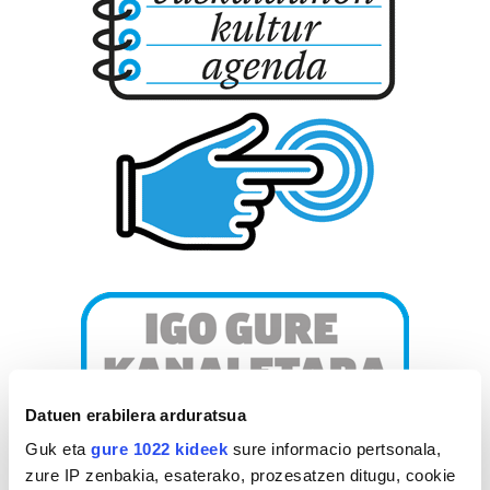
Datuen erabilera arduratsua
Guk eta
gure 1022 kideek
sure informacio pertsonala,
zure IP zenbakia, esaterako, prozesatzen ditugu, cookie