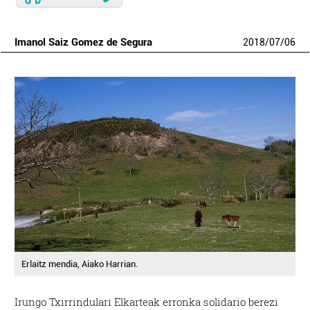
Imanol Saiz Gomez de Segura
2018
/
07
/
06
Erlaitz mendia, Aiako Harrian.
Irungo Txirrindulari Elkarteak erronka solidario berezi