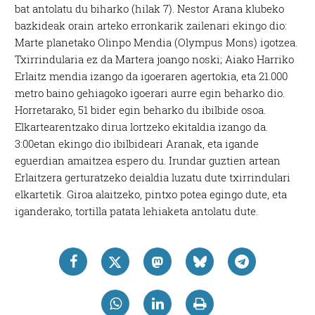
bat antolatu du biharko (hilak 7). Nestor Arana klubeko
bazkideak orain arteko erronkarik zailenari ekingo dio:
Marte planetako Olinpo Mendia (Olympus Mons) igotzea.
Txirrindularia ez da Martera joango noski; Aiako Harriko
Erlaitz mendia izango da igoeraren agertokia, eta 21.000
metro baino gehiagoko igoerari aurre egin beharko dio.
Horretarako, 51 bider egin beharko du ibilbide osoa.
Elkartearentzako dirua lortzeko ekitaldia izango da.
3:00etan ekingo dio ibilbideari Aranak, eta igande
eguerdian amaitzea espero du. Irundar guztien artean
Erlaitzera gerturatzeko deialdia luzatu dute txirrindulari
elkartetik. Giroa alaitzeko, pintxo potea egingo dute, eta
iganderako, tortilla patata lehiaketa antolatu dute.