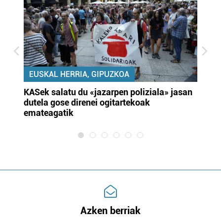
EUSKAL HERRIA, GIPUZKOA
KASek salatu du «jazarpen poliziala» jasan
Pa
dutela gose direnei ogitartekoak
da
emateagatik
«s
Azken berriak