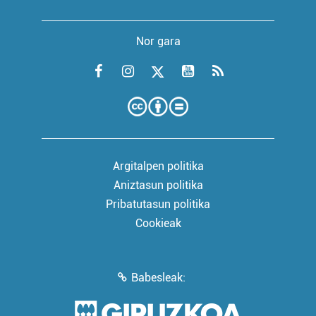
Nor gara
Argitalpen politika
Aniztasun politika
Pribatutasun politika
Cookieak
Babesleak: