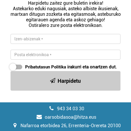
Harpidetu zaitez gure buletin irekira!
Astekarko eduki nagusiak, asteko albiste ikusienak,
martxan ditugun zozketa eta egitasmoak, asteburuko
egitarauen agenda eta askoz gehiago!
Ostiralero zure posta elektronikoan.
Pribatutasun Politika
irakurri eta onartzen dut.
Harpidetu
943 34 03 30
oarsobidasoa@hitza.eus
Nafarroa etorbidea 26, Errenteria-Orereta 20100