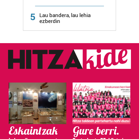
5
Lau bandera, lau lehia
ezberdin
Eskaintzak
Gure berri.