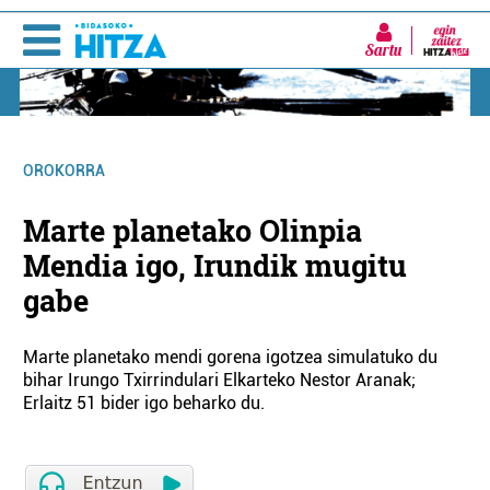
Sartu
OROKORRA
Marte planetako Olinpia
Mendia igo, Irundik mugitu
gabe
Marte planetako mendi gorena igotzea simulatuko du
bihar Irungo Txirrindulari Elkarteko Nestor Aranak;
Erlaitz 51 bider igo beharko du.