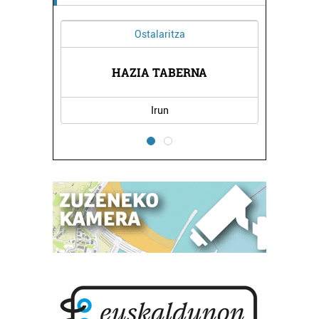
Ostalaritza
RNA
HAZIA TABERNA
KA
Irun