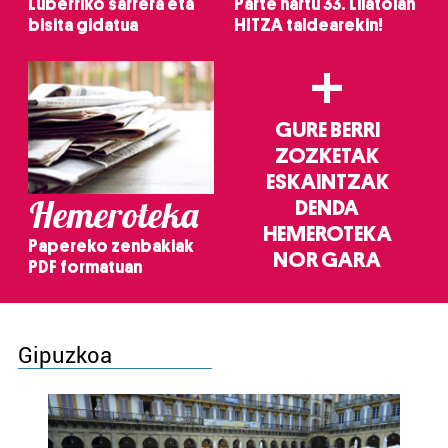
Luberriko sarrera eta
Parte hartu 33. Lilatoian
bisita gidatua
HITZA taldearekin!
+
GURE BERRI
ZOZKETAK
ESKAINTZAK
Hemeroteka
DENDA
HEMEROTEKA
Papereko zenbakiak
NOR GARA
PDF formatuan
Gipuzkoa