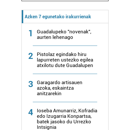
Webgune honek cookie propioak eta hirugarrenen cookie-
fitxategiak erabiltzen ditu. Zure esperientzia eta
Azken 7 egunetako irakurrienak
zerbitzuak hobetzeko asmoz, cookie teknologiaz
baliatzen gara. Ohar hau onartuz gero, teknologia hori
erabiltzeko baimen esplizitua ematen diguzu.
Gehiago
1
Guadalupeko "novenak",
aurten lehenago
irakurri
2
Pistolaz egindako hiru
lapurreten ustezko egilea
atxilotu dute Guadalupen
3
Garagardo artisauen
azoka, eskaintza
anitzarekin
4
Ioseba Amunarriz, Kofradia
edo Izugarria Konpartsa,
batek jasoko du Urrezko
Intsignia