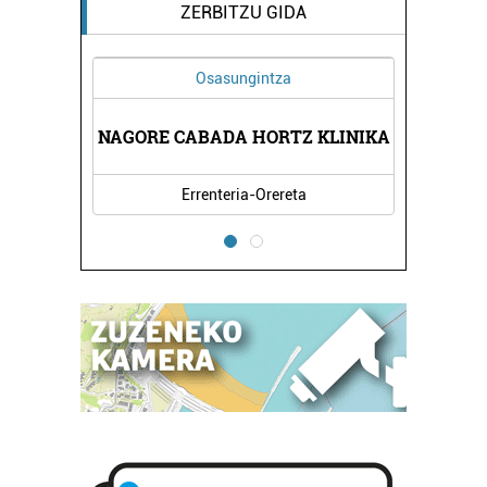
ZERBITZU GIDA
Osasungintza
NAGORE CABADA HORTZ KLINIKA
BEER
Errenteria-Orereta