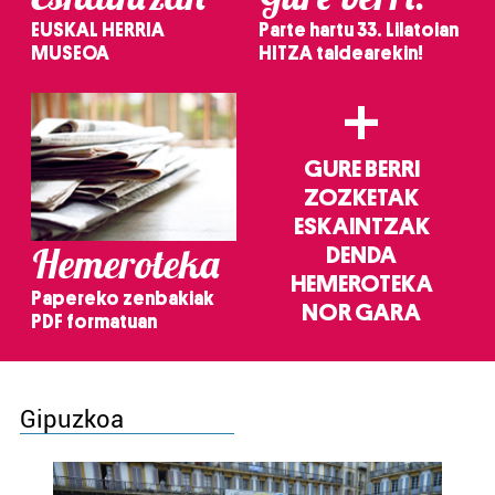
EUSKAL HERRIA
Parte hartu 33. Lilatoian
MUSEOA
HITZA taldearekin!
+
GURE BERRI
ZOZKETAK
ESKAINTZAK
Hemeroteka
DENDA
HEMEROTEKA
Papereko zenbakiak
NOR GARA
PDF formatuan
Gipuzkoa