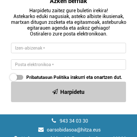
Azken berriak
Harpidetu zaitez gure buletin irekira!
Astekarko eduki nagusiak, asteko albiste ikusienak,
martxan ditugun zozketa eta egitasmoak, asteburuko
egitarauen agenda eta askoz gehiago!
Ostiralero zure posta elektronikoan.
Pribatutasun Politika
irakurri eta onartzen dut.
Harpidetu
943 34 03 30
oarsobidasoa@hitza.eus