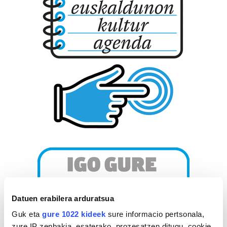
Datuen erabilera arduratsua
Guk eta
gure 1022 kideek
sure informacio pertsonala,
zure IP zenbakia, esaterako, prozesatzen ditugu, cookie