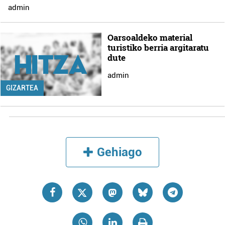
admin
Oarsoaldeko material
turistiko berria argitaratu
dute
admin
GIZARTEA
Gehiago