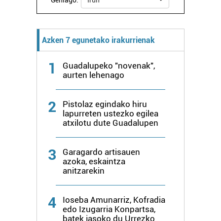
Gehiago:
Irun
Webgune honek cookie propioak eta hirugarrenen cookie-
fitxategiak erabiltzen ditu. Zure esperientzia eta
zerbitzuak hobetzeko asmoz, cookie teknologiaz
Azken 7 egunetako irakurrienak
baliatzen gara. Ohar hau onartuz gero, teknologia hori
erabiltzeko baimen esplizitua ematen diguzu.
Gehiago
1
Guadalupeko "novenak",
irakurri
aurten lehenago
2
Pistolaz egindako hiru
lapurreten ustezko egilea
atxilotu dute Guadalupen
3
Garagardo artisauen
azoka, eskaintza
anitzarekin
4
Ioseba Amunarriz, Kofradia
edo Izugarria Konpartsa,
batek jasoko du Urrezko