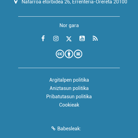
Nafarroa etorbidea 26, Errenteria-Orereta 20100
Nor gara
Argitalpen politika
Aniztasun politika
Pribatutasun politika
Cookieak
Babesleak: