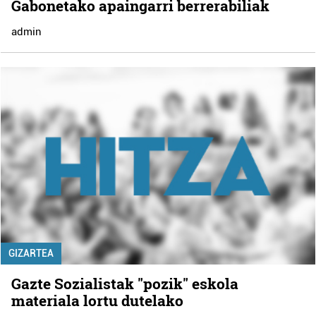
Gabonetako apaingarri berrerabiliak
admin
GIZARTEA
Gazte Sozialistak "pozik" eskola
materiala lortu dutelako