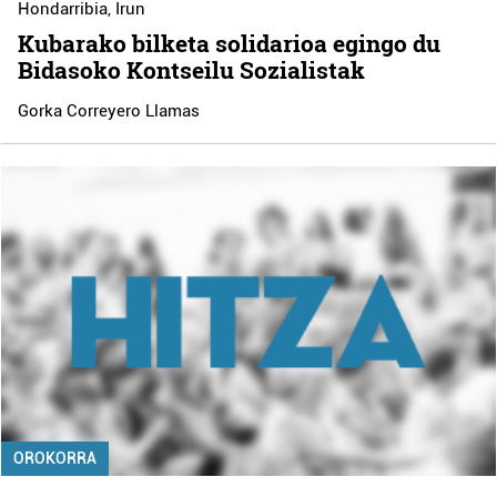
Hondarribia
,
Irun
Kubarako bilketa solidarioa egingo du
Bidasoko Kontseilu Sozialistak
Gorka Correyero Llamas
OROKORRA