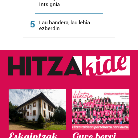
Intsignia
5
Lau bandera, lau lehia
ezberdin
Eskaintzak
Gure berri.