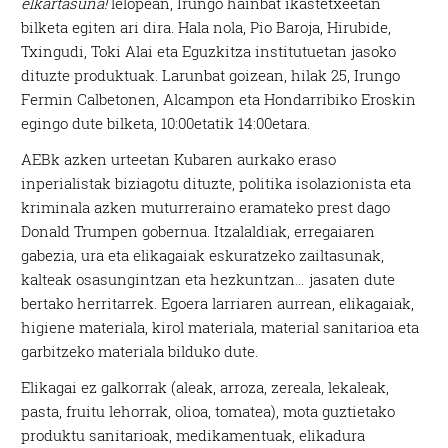
elkartasuna!
lelopean, Irungo hainbat ikastetxeetan
bilketa egiten ari dira. Hala nola, Pio Baroja, Hirubide,
Txingudi, Toki Alai eta Eguzkitza institutuetan jasoko
dituzte produktuak. Larunbat goizean, hilak 25, Irungo
Fermin Calbetonen, Alcampon eta Hondarribiko Eroskin
egingo dute bilketa, 10:00etatik 14:00etara.
AEBk azken urteetan Kubaren aurkako eraso
inperialistak biziagotu dituzte, politika isolazionista eta
kriminala azken muturreraino eramateko prest dago
Donald Trumpen gobernua. Itzalaldiak, erregaiaren
gabezia, ura eta elikagaiak eskuratzeko zailtasunak,
kalteak osasungintzan eta hezkuntzan… jasaten dute
bertako herritarrek. Egoera larriaren aurrean, elikagaiak,
higiene materiala, kirol materiala, material sanitarioa eta
garbitzeko materiala bilduko dute.
Elikagai ez galkorrak (aleak, arroza, zereala, lekaleak,
pasta, fruitu lehorrak, olioa, tomatea), mota guztietako
produktu sanitarioak, medikamentuak, elikadura