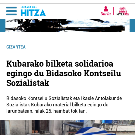
Sartu
GIZARTEA
Kubarako bilketa solidarioa
egingo du Bidasoko Kontseilu
Sozialistak
Bidasoko Kontseilu Sozialistak eta Ikasle Antolakunde
Sozialistak Kubarako material bilketa egingo du
larunbatean, hilak 25, hainbat tokitan.