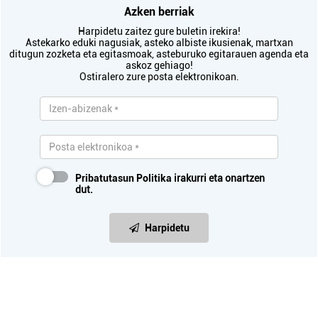
Azken berriak
Harpidetu zaitez gure buletin irekira!
Astekarko eduki nagusiak, asteko albiste ikusienak, martxan
ditugun zozketa eta egitasmoak, asteburuko egitarauen agenda eta
askoz gehiago!
Ostiralero zure posta elektronikoan.
Pribatutasun Politika
irakurri eta onartzen
dut.
Harpidetu