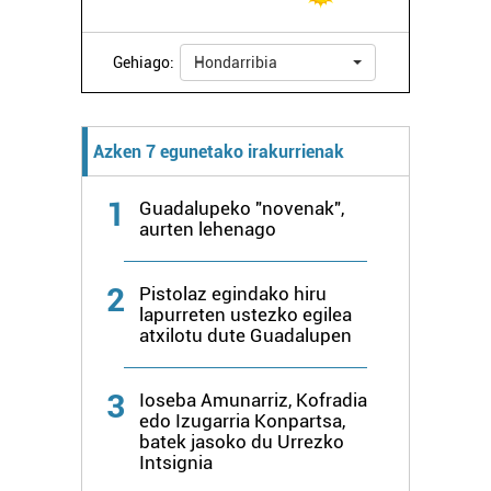
zure baimena Cookieen adierazpenean.
Gehiago:
Hondarribia
Webgune honek cookie propioak eta hirugarrenen cookie-
fitxategiak erabiltzen ditu. Zure esperientzia eta
zerbitzuak hobetzeko asmoz, cookie teknologiaz
Azken 7 egunetako irakurrienak
baliatzen gara. Ohar hau onartuz gero, teknologia hori
erabiltzeko baimen esplizitua ematen diguzu.
Gehiago
1
Guadalupeko "novenak",
irakurri
aurten lehenago
2
Pistolaz egindako hiru
lapurreten ustezko egilea
atxilotu dute Guadalupen
3
Ioseba Amunarriz, Kofradia
edo Izugarria Konpartsa,
batek jasoko du Urrezko
Intsignia