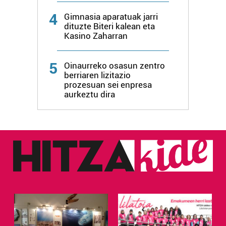
4
Gimnasia aparatuak jarri
dituzte Biteri kalean eta
Kasino Zaharran
5
Oinaurreko osasun zentro
berriaren lizitazio
prozesuan sei enpresa
aurkeztu dira