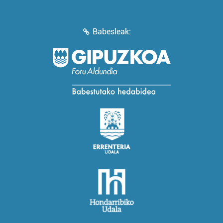
Babesleak: