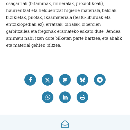
osagarriak (bitaminak, mineralak, probiotikoak),
haurrentzat eta helduentzat higiene materiala, baloiak,
bizikletak, pilotak, ikasmateriala (testu-liburuak eta
entziklopediak ez), erratzak, oihalak, biberoien
garbitzailea eta fregonak eramateko eskatu dute. Jendea
animatu nahi izan dute bilketan parte hartzea, eta ahalik
eta material gehien biltzea.