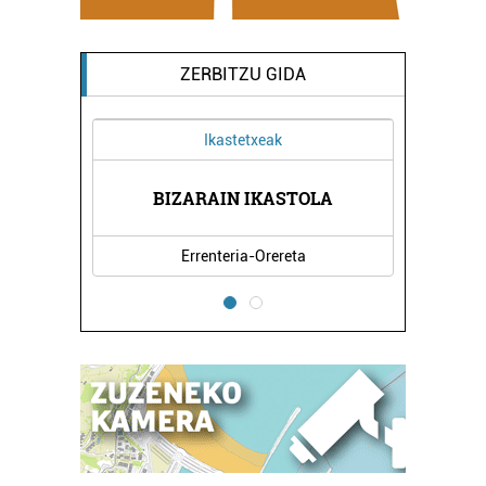
ZERBITZU GIDA
Ikastetxeak
BIZARAIN IKASTOLA
Errenteria-Orereta