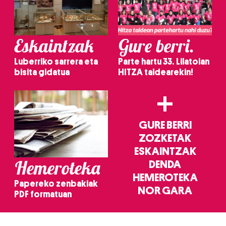
Eskaintzak
Gure berri.
Luberriko sarrera eta
Parte hartu 33. Lilatoian
bisita gidatua
HITZA taldearekin!
+
GURE BERRI
ZOZKETAK
ESKAINTZAK
Hemeroteka
DENDA
HEMEROTEKA
Papereko zenbakiak
NOR GARA
PDF formatuan