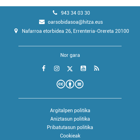
943 34 03 30
oarsobidasoa@hitza.eus
Nafarroa etorbidea 26, Errenteria-Orereta 20100
Nor gara
Argitalpen politika
Aniztasun politika
Pribatutasun politika
Cookieak