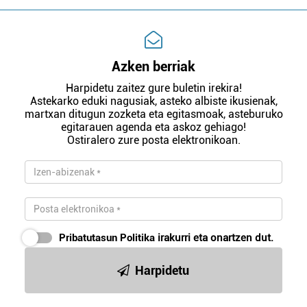
Azken berriak
Harpidetu zaitez gure buletin irekira!
Astekarko eduki nagusiak, asteko albiste ikusienak,
martxan ditugun zozketa eta egitasmoak, asteburuko
egitarauen agenda eta askoz gehiago!
Ostiralero zure posta elektronikoan.
Pribatutasun Politika
irakurri eta onartzen dut.
Harpidetu