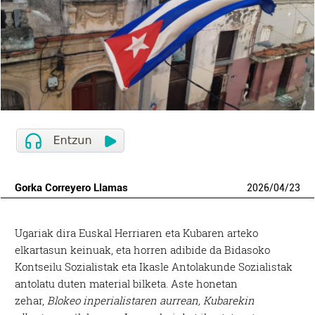
Gorka Correyero Llamas
2026
/
04
/
23
Ugariak dira Euskal Herriaren eta Kubaren arteko
elkartasun keinuak, eta horren adibide da Bidasoko
Kontseilu Sozialistak eta Ikasle Antolakunde Sozialistak
antolatu duten material bilketa. Aste honetan
zehar,
Blokeo inperialistaren aurrean, Kubarekin