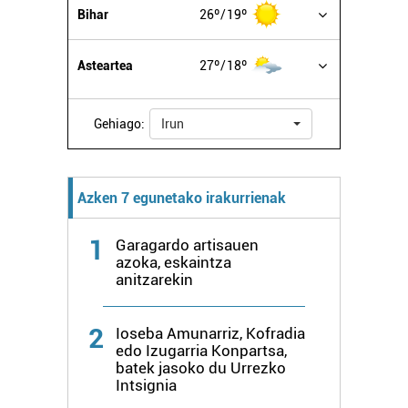
Bihar
26º
19º
Asteartea
27º
18º
Gehiago:
Irun
Azken 7 egunetako irakurrienak
1
Garagardo artisauen
azoka, eskaintza
anitzarekin
2
Ioseba Amunarriz, Kofradia
edo Izugarria Konpartsa,
batek jasoko du Urrezko
Intsignia