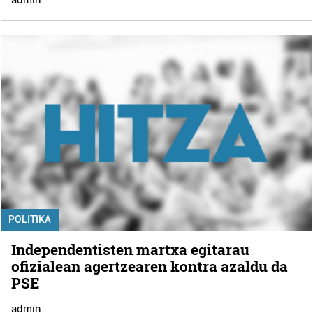
POLITIKA
Independentisten martxa egitarau
ofizialean agertzearen kontra azaldu da
PSE
admin