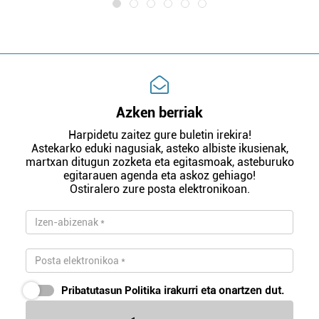
Azken berriak
Harpidetu zaitez gure buletin irekira!
Astekarko eduki nagusiak, asteko albiste ikusienak,
martxan ditugun zozketa eta egitasmoak, asteburuko
egitarauen agenda eta askoz gehiago!
Ostiralero zure posta elektronikoan.
Pribatutasun Politika
irakurri eta onartzen dut.