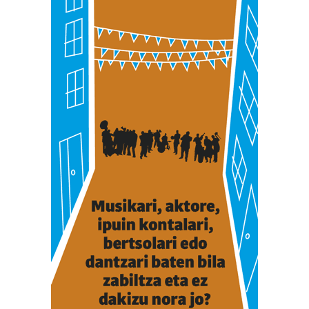
buruzko informazio gehiago eta ezarri zure lehentasunak
datuen atalean. Edozein unetan alda edo ken dezakezu
zure baimena Cookieen adierazpenean.
Webgune honek cookie propioak eta hirugarrenen cookie-
fitxategiak erabiltzen ditu. Zure esperientzia eta
zerbitzuak hobetzeko asmoz, cookie teknologiaz
baliatzen gara. Ohar hau onartuz gero, teknologia hori
erabiltzeko baimen esplizitua ematen diguzu.
Gehiago
irakurri