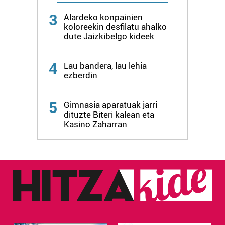
3
Alardeko konpainien
koloreekin desfilatu ahalko
dute Jaizkibelgo kideek
4
Lau bandera, lau lehia
ezberdin
5
Gimnasia aparatuak jarri
dituzte Biteri kalean eta
Kasino Zaharran