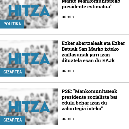
Marko Mankomunitateko
presidente estimatua"
admin
POLITIKA
Ezker abertzaleak eta Ezker
Batuak San Marko ixteko
zailtasunak jarri izan
dituztela esan du EAJk
admin
GIZARTEA
PSE: "Mankomunitateak
presidente sozialista bat
eduki behar izan du
zabortegia ixteko"
admin
GIZARTEA