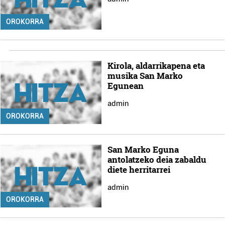
OROKORRA
Kirola, aldarrikapena eta
musika San Marko
Egunean
admin
OROKORRA
San Marko Eguna
antolatzeko deia zabaldu
diete herritarrei
admin
OROKORRA