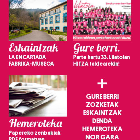
Eskaintzak
Gure berri.
LA ENCARTADA
Parte hartu 33. Lilatoian
FABRIKA-MUSEOA
HITZA taldearekin!
+
GURE BERRI
ZOZKETAK
ESKAINTZAK
Hemeroteka
DENDA
HEMEROTEKA
Papereko zenbakiak
NOR GARA
PDF formatuan