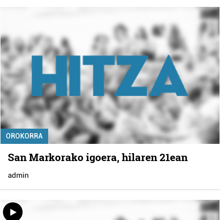
OROKORRA
San Markorako igoera, hilaren 21ean
admin