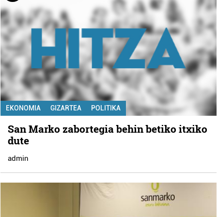
EKONOMIA
GIZARTEA
POLITIKA
San Marko zabortegia behin betiko itxiko
dute
admin