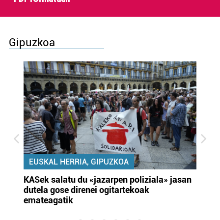
Gipuzkoa
EUSKAL HERRIA, GIPUZKOA
KASek salatu du «jazarpen poliziala» jasan
Pa
dutela gose direnei ogitartekoak
da
emateagatik
«s