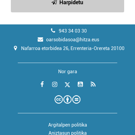
Harpidetu
943 34 03 30
oarsobidasoa@hitza.eus
Nafarroa etorbidea 26, Errenteria-Orereta 20100
Nor gara
Argitalpen politika
Aniztasun politika