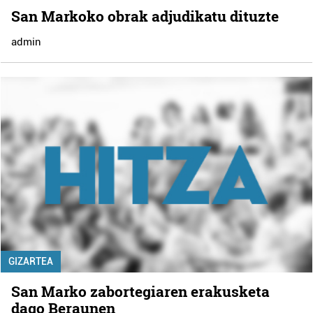
San Markoko obrak adjudikatu dituzte
admin
GIZARTEA
San Marko zabortegiaren erakusketa
dago Beraunen