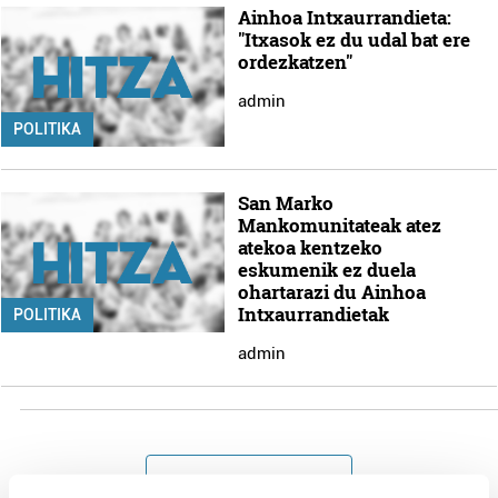
Ainhoa Intxaurrandieta:
"Itxasok ez du udal bat ere
ordezkatzen"
admin
POLITIKA
San Marko
Mankomunitateak atez
atekoa kentzeko
eskumenik ez duela
ohartarazi du Ainhoa
Intxaurrandietak
POLITIKA
admin
Gehiago