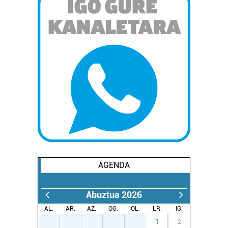
AGENDA
Abuztua 2026
AL.
AR.
AZ.
OG.
OL.
LR.
IG.
27
28
29
30
31
1
2