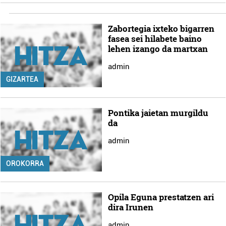
Zabortegia ixteko bigarren
fasea sei hilabete baino
lehen izango da martxan
admin
GIZARTEA
Pontika jaietan murgildu
da
admin
OROKORRA
Opila Eguna prestatzen ari
dira Irunen
admin