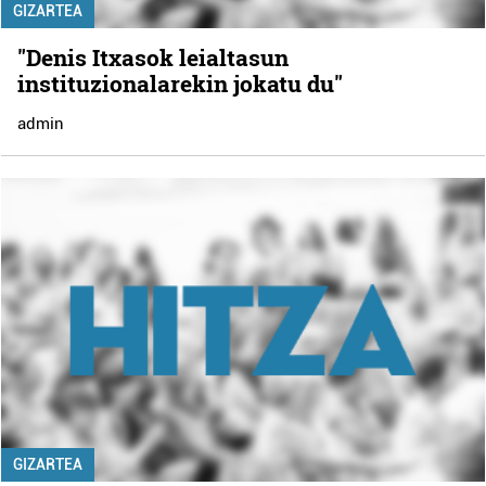
GIZARTEA
"Denis Itxasok leialtasun
instituzionalarekin jokatu du"
admin
GIZARTEA