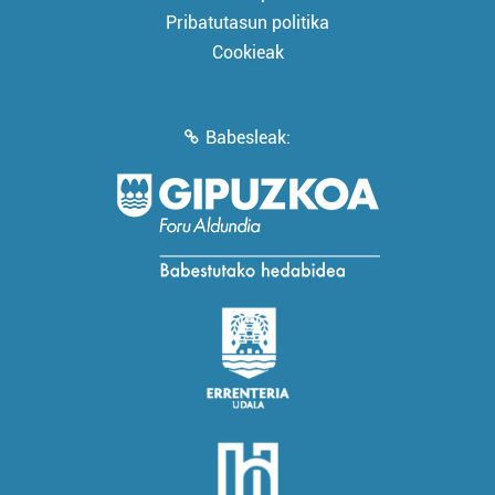
Pribatutasun politika
Cookieak
Babesleak: