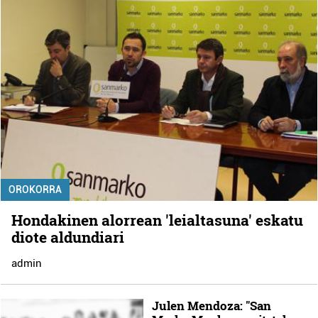
OROKORRA
Hondakinen alorrean 'leialtasuna' eskatu
diote aldundiari
admin
Julen Mendoza: "San