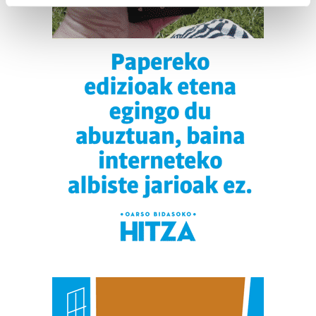
Find out more about how your personal data is processed
and set your preferences in the
details section
.
Guk eta gure bazkideek zure datu pertsonalak
prozesatzen ditugu, zure IP zenbakia, besteak beste,
teknologia erabiliz, cookieak adibidez, iragarki eta eduki
pertsonalizatuak eskaintzeko, iragarkiak eta edukia
neurtzeko, jendeari buruzko informazioa biltzeko eta
produktuak garatzeko. Zure datuak nork eta zertarako
erabiltzen dituen hauta dezakezu.
Bazkide batzuek ez dizute baimenik eskatzen, eta beren
interes komertzial legitimoetan babesten dira. Ikusi gure
bazkideen zerrenda, beren ustez zein helburutarako
duten interes legitimoa eta horren aurka nola egin
dezakezun ikusteko.
Lortu zure datu pertsonalak prozesatzeko moduari