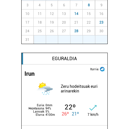
3
4
5
6
7
8
9
10
11
12
13
14
15
16
17
18
19
20
21
22
23
24
25
26
27
28
29
30
31
1
2
3
4
5
6
EGURALDIA
Iturria:
Irun
Zeru hodeitsuak euri
arinarekin
22º
Euria:
0mm
Hezetasuna:
94%
Lainoak:
5%
26º
21º
7 km/h
Elurra:
4100m