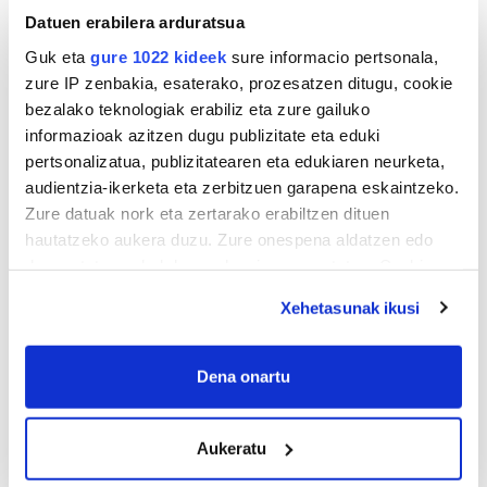
Datuen erabilera arduratsua
Guk eta
gure 1022 kideek
sure informacio pertsonala,
zure IP zenbakia, esaterako, prozesatzen ditugu, cookie
bezalako teknologiak erabiliz eta zure gailuko
informazioak azitzen dugu publizitate eta eduki
pertsonalizatua, publizitatearen eta edukiaren neurketa,
audientzia-ikerketa eta zerbitzuen garapena eskaintzeko.
Zure datuak nork eta zertarako erabiltzen dituen
hautatzeko aukera duzu. Zure onespena aldatzen edo
deuseztatzen ahal duzu edozein momentutan, Cookie
deklaraziotik edo Privacy triggerean klikatuz.
Xehetasunak ikusi
If you allow, we would also like to:
Collect information about your geographical
Dena onartu
location which can be accurate to within several
meters
Aukeratu
Identify your device by actively scanning it for
specific characteristics (fingerprinting)