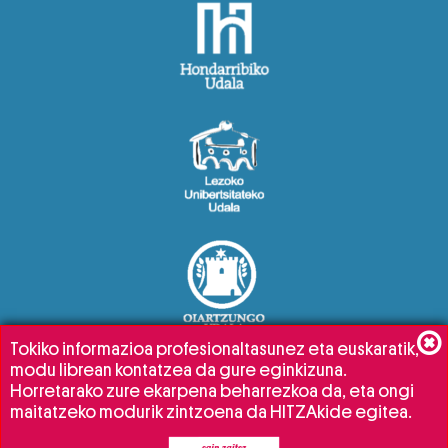
Tokiko informazioa profesionaltasunez eta euskaratik,
modu librean kontatzea da gure eginkizuna.
Horretarako zure ekarpena beharrezkoa da, eta ongi
maitatzeko modurik zintzoena da HITZAkide egitea.