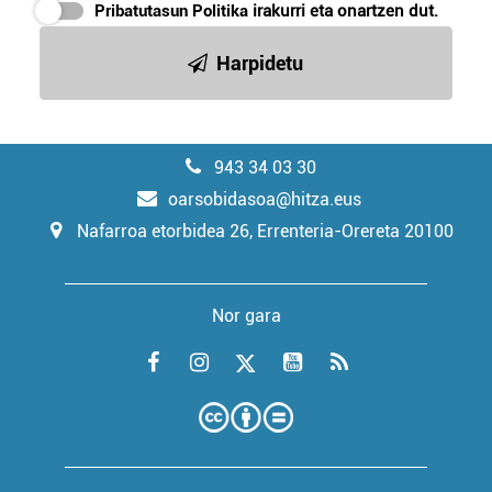
Pribatutasun Politika
irakurri eta onartzen dut.
Harpidetu
943 34 03 30
oarsobidasoa@hitza.eus
Nafarroa etorbidea 26, Errenteria-Orereta 20100
Nor gara