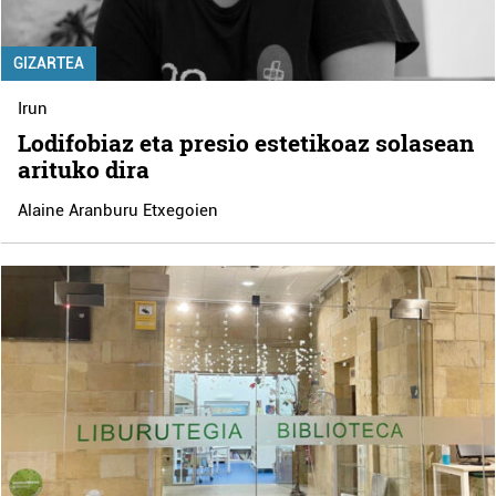
GIZARTEA
Irun
Lodifobiaz eta presio estetikoaz solasean
arituko dira
Alaine Aranburu Etxegoien