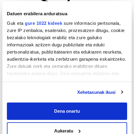
Datuen erabilera arduratsua
Guk eta
gure 1022 kideek
sure informacio pertsonala,
zure IP zenbakia, esaterako, prozesatzen ditugu, cookie
bezalako teknologiak erabiliz eta zure gailuko
informazioak azitzen dugu publizitate eta eduki
pertsonalizatua, publizitatearen eta edukiaren neurketa,
audientzia-ikerketa eta zerbitzuen garapena eskaintzeko.
Zure datuak nork eta zertarako erabiltzen dituen
hautatzeko aukera duzu. Zure onespena aldatzen edo
deuseztatzen ahal duzu edozein momentutan, Cookie
deklaraziotik edo Privacy triggerean klikatuz.
Xehetasunak ikusi
If you allow, we would also like to:
Collect information about your geographical
Dena onartu
location which can be accurate to within several
AGENDA
meters
Aukeratu
Identify your device by actively scanning it for