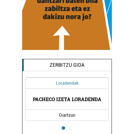
ZERBITZU GIDA
Loradendak
IOA
PACHECO IZETA LORADENDA
OR
Oiartzun