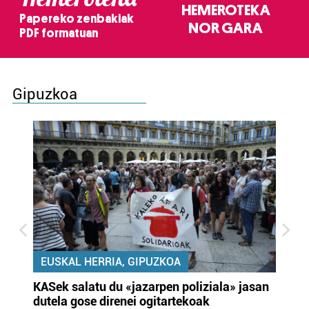
HEMEROTEKA
Papereko zenbakiak
NOR GARA
PDF formatuan
Gipuzkoa
EUSKAL HERRIA, GIPUZKOA
KASek salatu du «jazarpen poliziala» jasan
Pa
dutela gose direnei ogitartekoak
da