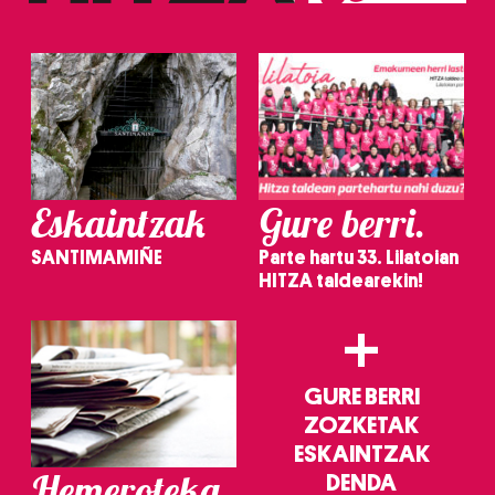
Eskaintzak
Gure berri.
SANTIMAMIÑE
Parte hartu 33. Lilatoian
HITZA taldearekin!
+
GURE BERRI
ZOZKETAK
ESKAINTZAK
Hemeroteka
DENDA