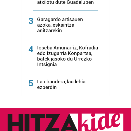
atxilotu dute Guadalupen
3
Garagardo artisauen
azoka, eskaintza
anitzarekin
4
Ioseba Amunarriz, Kofradia
edo Izugarria Konpartsa,
batek jasoko du Urrezko
Intsignia
5
Lau bandera, lau lehia
ezberdin