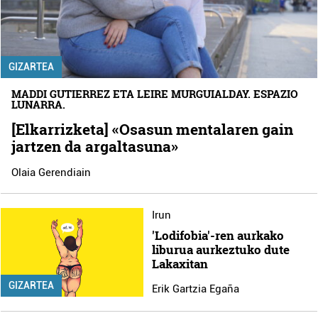
GIZARTEA
MADDI GUTIERREZ ETA LEIRE MURGUIALDAY. ESPAZIO
LUNARRA.
[Elkarrizketa] «Osasun mentalaren gain
jartzen da argaltasuna»
Olaia Gerendiain
Irun
'Lodifobia'-ren aurkako
liburua aurkeztuko dute
Lakaxitan
GIZARTEA
Erik Gartzia Egaña