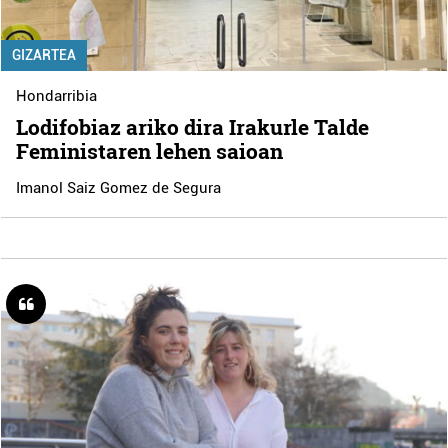
GIZARTEA
Hondarribia
Lodifobiaz ariko dira Irakurle Talde
Feministaren lehen saioan
Imanol Saiz Gomez de Segura