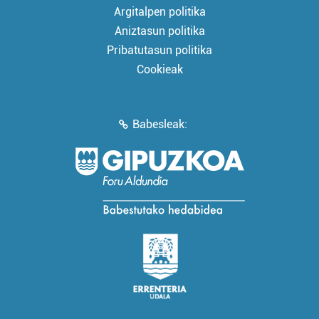
Argitalpen politika
Aniztasun politika
Pribatutasun politika
Cookieak
Babesleak: