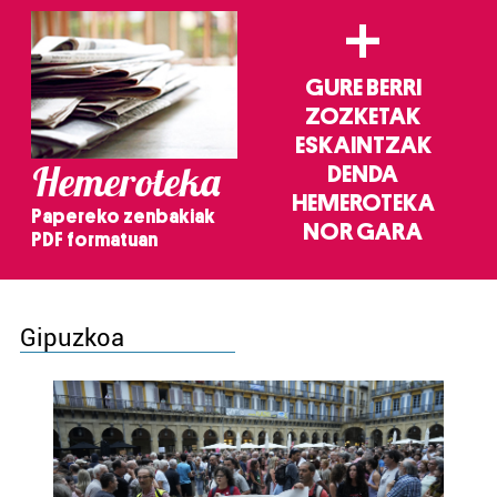
+
GURE BERRI
ZOZKETAK
ESKAINTZAK
Hemeroteka
DENDA
HEMEROTEKA
Papereko zenbakiak
NOR GARA
PDF formatuan
Gipuzkoa