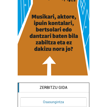
ZERBITZU GIDA
ngintza
Ikastetxeak