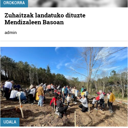
OROKORRA
Zuhaitzak landatuko dituzte
Mendizaleen Basoan
admin
UDALA