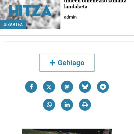
umeen omenezko zuhaitz
landaketa
admin
GIZARTEA
Gehiago