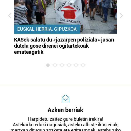
EUSKAL HERRIA, GIPUZKOA
KASek salatu du «jazarpen poliziala» jasan
Pa
dutela gose direnei ogitartekoak
da
emateagatik
«s
Azken berriak
Harpidetu zaitez gure buletin irekira!
Astekarko eduki nagusiak, asteko albiste ikusienak,
martxan ditugun zozketa eta egitasmoak, asteburuko