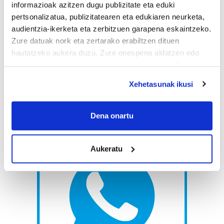
informazioak azitzen dugu publizitate eta eduki
pertsonalizatua, publizitatearen eta edukiaren neurketa,
audientzia-ikerketa eta zerbitzuen garapena eskaintzeko.
Zure datuak nork eta zertarako erabiltzen dituen
hautatzeko aukera duzu. Zure onespena aldatzen edo
deuseztatzen ahal duzu edozein momentutan, Cookie
deklaraziotik edo Privacy triggerean klikatuz.
Xehetasunak ikusi
If you allow, we would also like to:
Collect information about your geographical
Dena onartu
location which can be accurate to within several
meters
Aukeratu
Identify your device by actively scanning it for
specific characteristics (fingerprinting)
Find out more about how your personal data is processed
and set your preferences in the
details section
.
Guk eta gure bazkideek zure datu pertsonalak