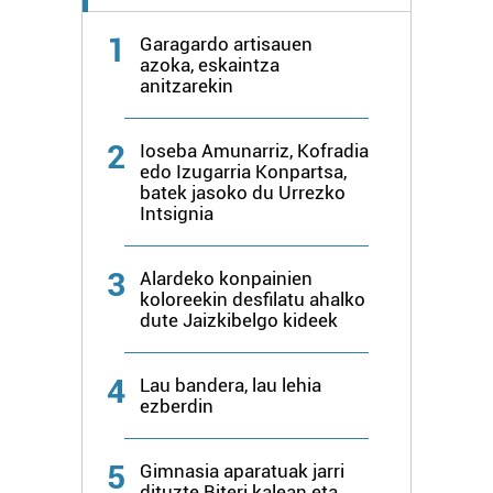
1
Garagardo artisauen
azoka, eskaintza
anitzarekin
2
Ioseba Amunarriz, Kofradia
edo Izugarria Konpartsa,
batek jasoko du Urrezko
Intsignia
3
Alardeko konpainien
koloreekin desfilatu ahalko
dute Jaizkibelgo kideek
4
Lau bandera, lau lehia
ezberdin
5
Gimnasia aparatuak jarri
dituzte Biteri kalean eta