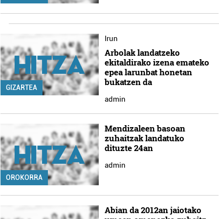
Irun
Arbolak landatzeko
ekitaldirako izena emateko
epea larunbat honetan
bukatzen da
GIZARTEA
admin
Mendizaleen basoan
zuhaitzak landatuko
dituzte 24an
admin
OROKORRA
Abian da 2012an jaiotako