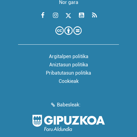
Nor gara
Argitalpen politika
Aniztasun politika
Pribatutasun politika
Cookieak
Babesleak: