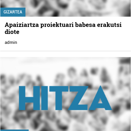
GIZARTEA
Apaiziartza proiektuari babesa erakutsi
diote
admin