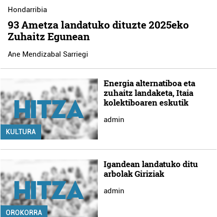
Hondarribia
93 Ametza landatuko dituzte 2025eko
Zuhaitz Egunean
Ane Mendizabal Sarriegi
Energia alternatiboa eta
zuhaitz landaketa, Itaia
kolektiboaren eskutik
admin
KULTURA
Igandean landatuko ditu
arbolak Giriziak
admin
OROKORRA