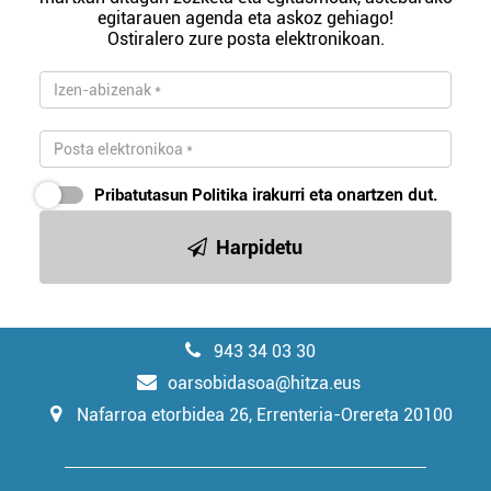
egitarauen agenda eta askoz gehiago!
Ostiralero zure posta elektronikoan.
Pribatutasun Politika
irakurri eta onartzen dut.
Harpidetu
943 34 03 30
oarsobidasoa@hitza.eus
Nafarroa etorbidea 26, Errenteria-Orereta 20100