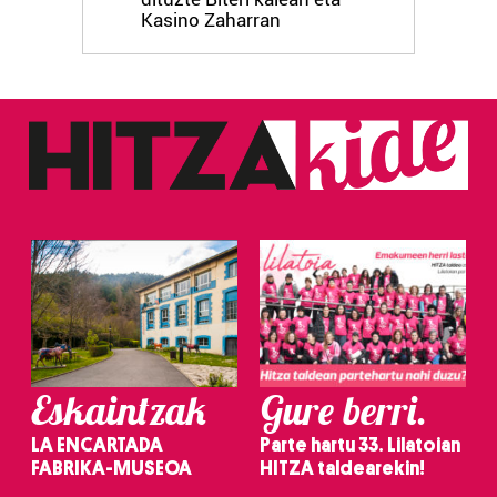
Kasino Zaharran
Eskaintzak
Gure berri.
LA ENCARTADA
Parte hartu 33. Lilatoian
FABRIKA-MUSEOA
HITZA taldearekin!