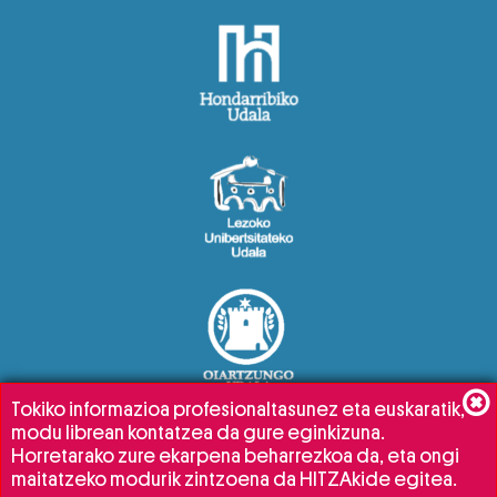
Tokiko informazioa profesionaltasunez eta euskaratik,
modu librean kontatzea da gure eginkizuna.
Horretarako zure ekarpena beharrezkoa da, eta ongi
maitatzeko modurik zintzoena da HITZAkide egitea.