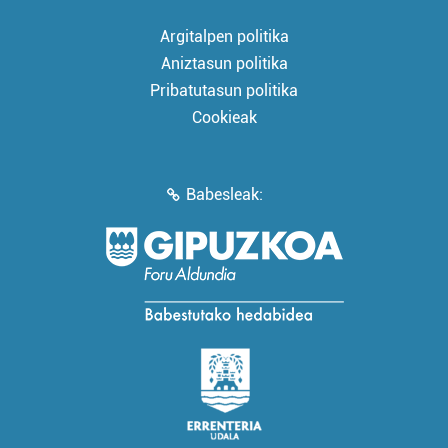
Argitalpen politika
Aniztasun politika
Pribatutasun politika
Cookieak
Babesleak: