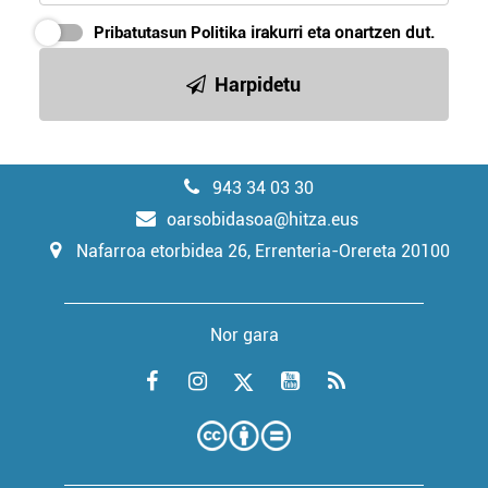
Pribatutasun Politika
irakurri eta onartzen dut.
Harpidetu
943 34 03 30
oarsobidasoa@hitza.eus
Nafarroa etorbidea 26, Errenteria-Orereta 20100
Nor gara