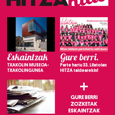
erabiltzeko baimen esplizitua ematen diguzu.
Gehiago
irakurri
Eskaintzak
Gure berri.
TXAKOLIN MUSEOA-
Parte hartu 33. Lilatoian
TXAKOLINGUNEA
HITZA taldearekin!
+
GURE BERRI
ZOZKETAK
ESKAINTZAK