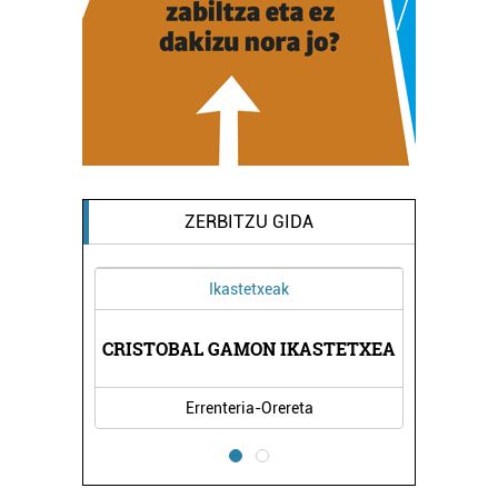
ZERBITZU GIDA
Ikastetxeak
CRISTOBAL GAMON IKASTETXEA
Errenteria-Orereta