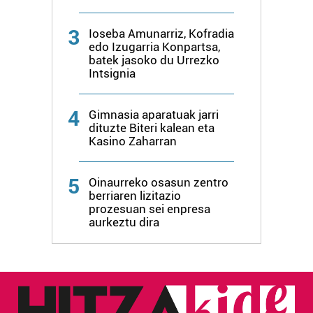
produktuak garatzeko. Zure datuak nork eta zertarako
3
Ioseba Amunarriz, Kofradia
erabiltzen dituen hauta dezakezu.
edo Izugarria Konpartsa,
batek jasoko du Urrezko
Bazkide batzuek ez dizute baimenik eskatzen, eta beren
Intsignia
interes komertzial legitimoetan babesten dira. Ikusi gure
bazkideen zerrenda, beren ustez zein helburutarako
4
Gimnasia aparatuak jarri
duten interes legitimoa eta horren aurka nola egin
dituzte Biteri kalean eta
dezakezun ikusteko.
Kasino Zaharran
Lortu zure datu pertsonalak prozesatzeko moduari
5
Oinaurreko osasun zentro
buruzko informazio gehiago eta ezarri zure lehentasunak
berriaren lizitazio
datuen atalean. Edozein unetan alda edo ken dezakezu
prozesuan sei enpresa
zure baimena Cookieen adierazpenean.
aurkeztu dira
Webgune honek cookie propioak eta hirugarrenen cookie-
fitxategiak erabiltzen ditu. Zure esperientzia eta
zerbitzuak hobetzeko asmoz, cookie teknologiaz
baliatzen gara. Ohar hau onartuz gero, teknologia hori