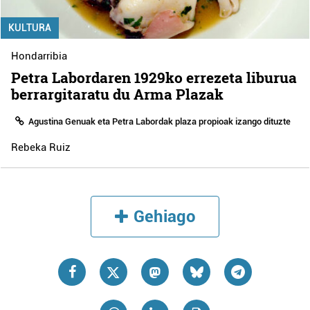
KULTURA
Hondarribia
Petra Labordaren 1929ko errezeta liburua
berrargitaratu du Arma Plazak
Agustina Genuak eta Petra Labordak plaza propioak izango dituzte
Rebeka Ruiz
Gehiago