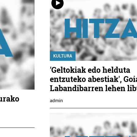
KULTURA
'Geltokiak edo helduta
entzuteko abestiak', Goi
Labandibarren lehen li
turako
admin