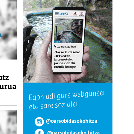
atz
burua