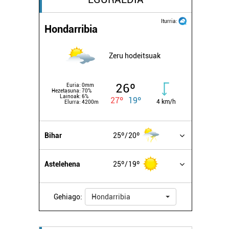
Iturria:
Hondarribia
Zeru hodeitsuak
26º
Euria:
0mm
Hezetasuna:
70%
Lainoak:
6%
27º
19º
4 km/h
Elurra:
4200m
Bihar
25º
20º
Astelehena
25º
19º
Gehiago:
Hondarribia