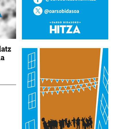
latz
da