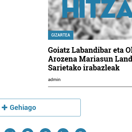
GIZARTEA
Goiatz Labandibar eta O
Arozena Mariasun Lan
Sarietako irabazleak
admin
Gehiago