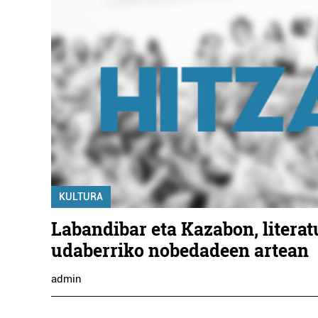
KULTURA
Labandibar eta Kazabon, litera
udaberriko nobedadeen artean
admin