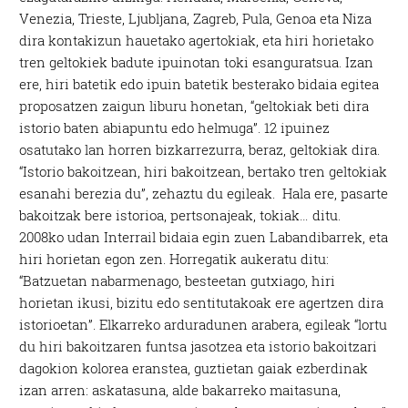
Venezia, Trieste, Ljubljana, Zagreb, Pula, Genoa eta Niza
dira kontakizun hauetako agertokiak, eta hiri horietako
tren geltokiek badute ipuinotan toki esanguratsua. Izan
ere, hiri batetik edo ipuin batetik besterako bidaia egitea
proposatzen zaigun liburu honetan, “geltokiak beti dira
istorio baten abiapuntu edo helmuga”. 12 ipuinez
osatutako lan horren bizkarrezurra, beraz, geltokiak dira.
“Istorio bakoitzean, hiri bakoitzean, bertako tren geltokiak
esanahi berezia du”, zehaztu du egileak. Hala ere, pasarte
bakoitzak bere istorioa, pertsonajeak, tokiak… ditu.
2008ko udan Interrail bidaia egin zuen Labandibarrek, eta
hiri horietan egon zen. Horregatik aukeratu ditu:
“Batzuetan nabarmenago, besteetan gutxiago, hiri
horietan ikusi, bizitu edo sentitutakoak ere agertzen dira
istorioetan”. Elkarreko arduradunen arabera, egileak “lortu
du hiri bakoitzaren funtsa jasotzea eta istorio bakoitzari
dagokion kolorea eranstea, guztietan gaiak ezberdinak
izan arren: askatasuna, alde bakarreko maitasuna,