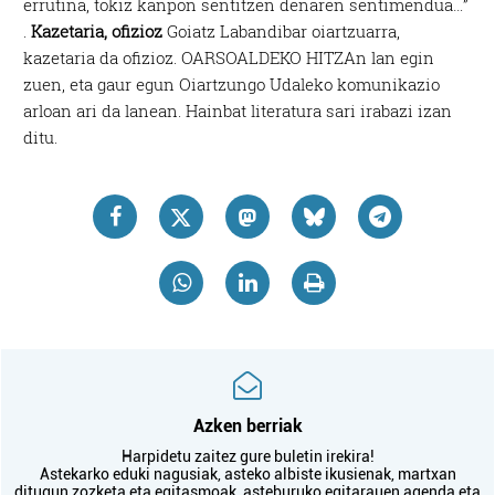
errutina, tokiz kanpon sentitzen denaren sentimendua…”
.
Kazetaria, ofizioz
Goiatz Labandibar oiartzuarra,
kazetaria da ofizioz. OARSOALDEKO HITZAn lan egin
zuen, eta gaur egun Oiartzungo Udaleko komunikazio
arloan ari da lanean. Hainbat literatura sari irabazi izan
ditu.
Azken berriak
Harpidetu zaitez gure buletin irekira!
Astekarko eduki nagusiak, asteko albiste ikusienak, martxan
ditugun zozketa eta egitasmoak, asteburuko egitarauen agenda eta