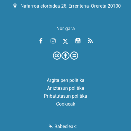
Nafarroa etorbidea 26, Errenteria-Orereta 20100
Nor gara
Argitalpen politika
Aniztasun politika
Pribatutasun politika
Cookieak
Babesleak: