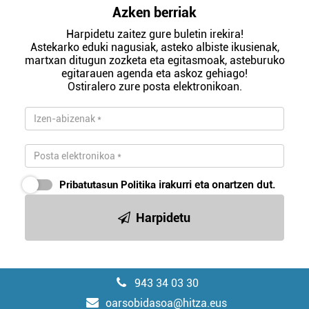
Azken berriak
Harpidetu zaitez gure buletin irekira!
Astekarko eduki nagusiak, asteko albiste ikusienak,
martxan ditugun zozketa eta egitasmoak, asteburuko
egitarauen agenda eta askoz gehiago!
Ostiralero zure posta elektronikoan.
Pribatutasun Politika
irakurri eta onartzen dut.
Harpidetu
943 34 03 30
oarsobidasoa@hitza.eus