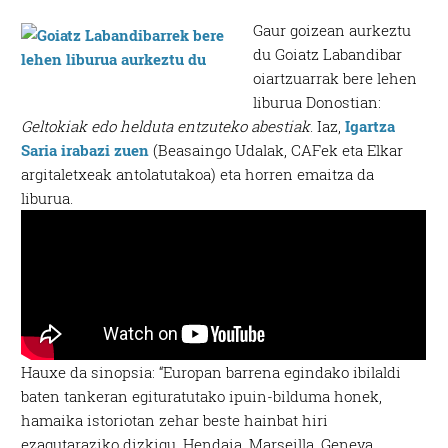
Gaur goizean aurkeztu
du Goiatz Labandibar
oiartzuarrak bere lehen
liburua Donostian:
Geltokiak edo helduta entzuteko abestiak
. Iaz,
Igartza
Saria irabazi zuen
(Beasaingo Udalak, CAFek eta Elkar
argitaletxeak antolatutakoa) eta horren emaitza da
liburua.
Hauxe da sinopsia: “Europan barrena egindako ibilaldi
baten tankeran egituratutako ipuin-bilduma honek,
hamaika istoriotan zehar beste hainbat hiri
ezagutaraziko dizkigu. Hendaia, Marseilla, Geneva,