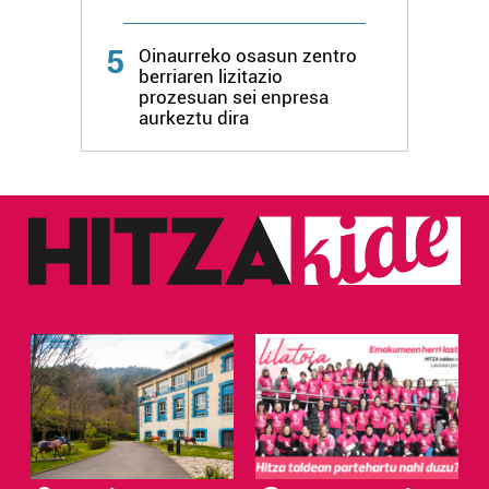
5
Oinaurreko osasun zentro
berriaren lizitazio
prozesuan sei enpresa
aurkeztu dira