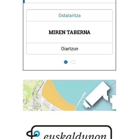
Ostalaritza
DA
MIREN TABERNA
R
Oiartzun