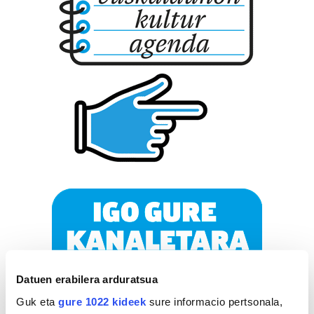
Datuen erabilera arduratsua
Guk eta
gure 1022 kideek
sure informacio pertsonala,