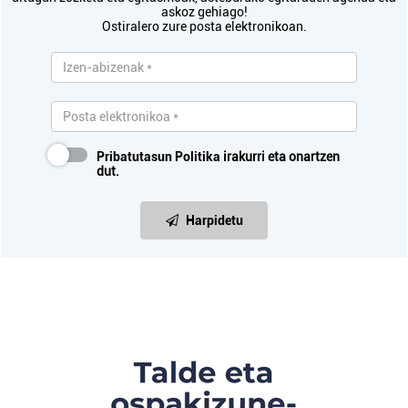
askoz gehiago!
Ostiralero zure posta elektronikoan.
Pribatutasun Politika
irakurri eta onartzen
dut.
Harpidetu