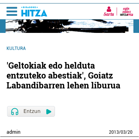
Sartu
KULTURA
'Geltokiak edo helduta
entzuteko abestiak', Goiatz
Labandibarren lehen liburua
admin
2013
/
03
/
20