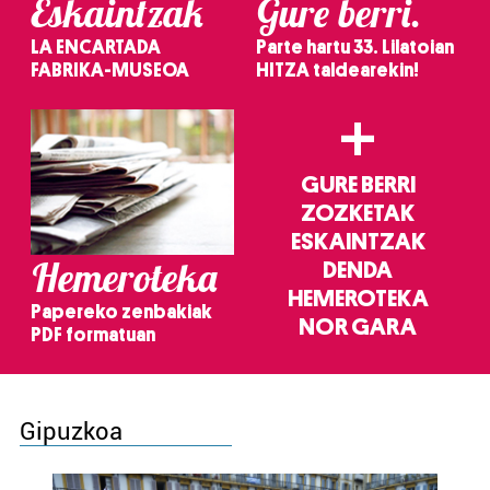
Eskaintzak
Gure berri.
LA ENCARTADA
Parte hartu 33. Lilatoian
FABRIKA-MUSEOA
HITZA taldearekin!
+
GURE BERRI
ZOZKETAK
ESKAINTZAK
Hemeroteka
DENDA
HEMEROTEKA
Papereko zenbakiak
NOR GARA
PDF formatuan
Gipuzkoa