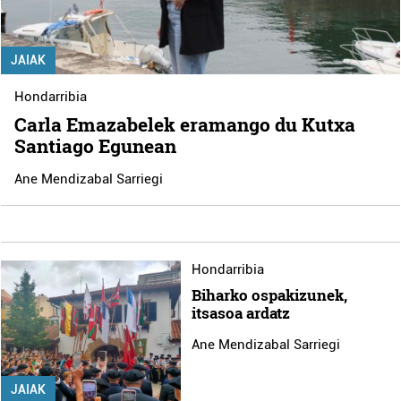
JAIAK
Hondarribia
Carla Emazabelek eramango du Kutxa
Santiago Egunean
Ane Mendizabal Sarriegi
Hondarribia
Biharko ospakizunek,
itsasoa ardatz
Ane Mendizabal Sarriegi
JAIAK