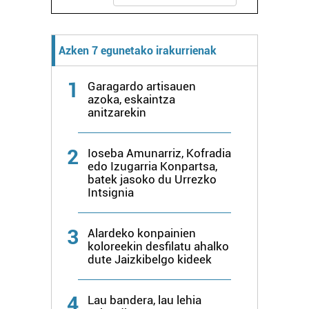
Webgune honek cookie propioak eta hirugarrenen cookie-
fitxategiak erabiltzen ditu. Zure esperientzia eta
Azken 7 egunetako irakurrienak
zerbitzuak hobetzeko asmoz, cookie teknologiaz
baliatzen gara. Ohar hau onartuz gero, teknologia hori
1
erabiltzeko baimen esplizitua ematen diguzu.
Gehiago
Garagardo artisauen
azoka, eskaintza
irakurri
anitzarekin
2
Ioseba Amunarriz, Kofradia
edo Izugarria Konpartsa,
batek jasoko du Urrezko
Intsignia
3
Alardeko konpainien
koloreekin desfilatu ahalko
dute Jaizkibelgo kideek
4
Lau bandera, lau lehia