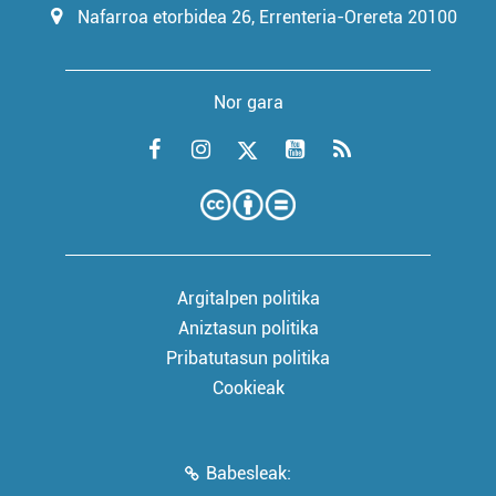
Nafarroa etorbidea 26, Errenteria-Orereta 20100
Nor gara
Argitalpen politika
Aniztasun politika
Pribatutasun politika
Cookieak
Babesleak: