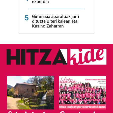
ezberdin
5
Gimnasia aparatuak jarri
dituzte Biteri kalean eta
Kasino Zaharran