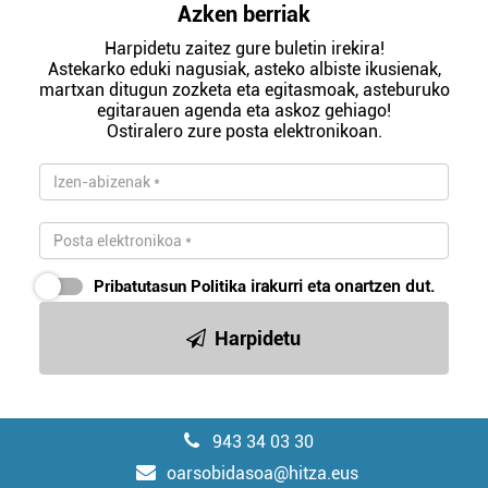
Azken berriak
Harpidetu zaitez gure buletin irekira!
Astekarko eduki nagusiak, asteko albiste ikusienak,
martxan ditugun zozketa eta egitasmoak, asteburuko
egitarauen agenda eta askoz gehiago!
Ostiralero zure posta elektronikoan.
Pribatutasun Politika
irakurri eta onartzen dut.
Harpidetu
943 34 03 30
oarsobidasoa@hitza.eus