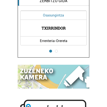
ZERBITZU GIDA
Osasungintza
Garraioak
TXIRRINDOR
BENGOETXEA AUTOBU
Errenteria-Orereta
Errenteria-Orereta