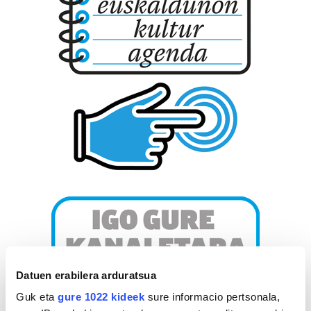
Datuen erabilera arduratsua
Guk eta
gure 1022 kideek
sure informacio pertsonala,