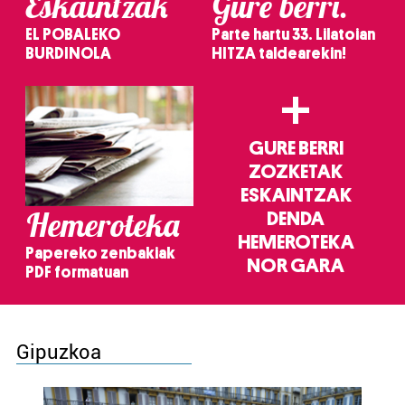
Eskaintzak
Gure berri.
EL POBALEKO
Parte hartu 33. Lilatoian
BURDINOLA
HITZA taldearekin!
+
GURE BERRI
ZOZKETAK
ESKAINTZAK
Hemeroteka
DENDA
HEMEROTEKA
Papereko zenbakiak
NOR GARA
PDF formatuan
Gipuzkoa