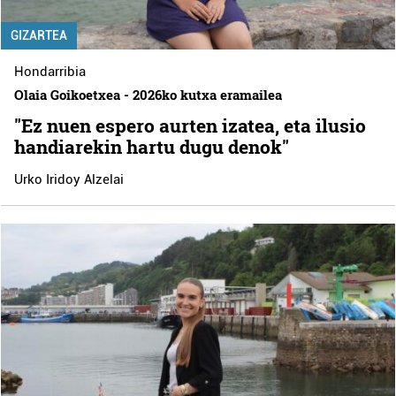
GIZARTEA
Hondarribia
Olaia Goikoetxea - 2026ko kutxa eramailea
"Ez nuen espero aurten izatea, eta ilusio
handiarekin hartu dugu denok"
Urko Iridoy Alzelai