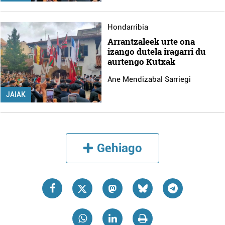
Hondarribia
Arrantzaleek urte ona
izango dutela iragarri du
aurtengo Kutxak
Ane Mendizabal Sarriegi
JAIAK
Gehiago