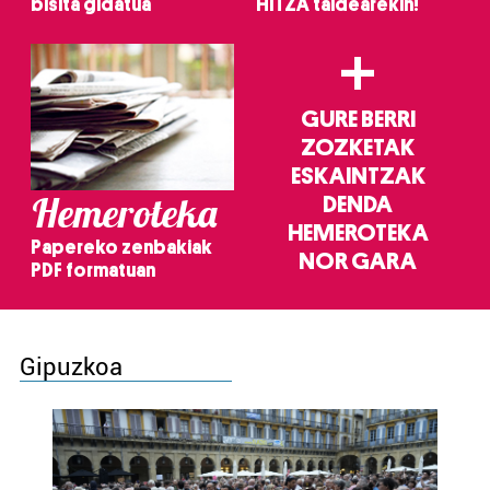
bisita gidatua
HITZA taldearekin!
+
GURE BERRI
ZOZKETAK
ESKAINTZAK
Hemeroteka
DENDA
HEMEROTEKA
Papereko zenbakiak
NOR GARA
PDF formatuan
Gipuzkoa