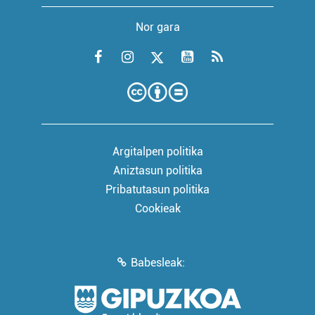
Nor gara
Argitalpen politika
Aniztasun politika
Pribatutasun politika
Cookieak
Babesleak: