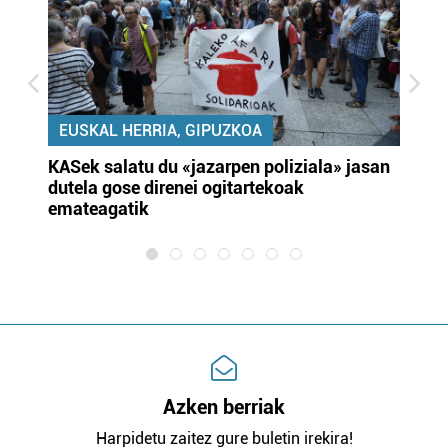
EUSKAL HERRIA, GIPUZKOA
KASek salatu du «jazarpen poliziala» jasan
Pa
dutela gose direnei ogitartekoak
da
emateagatik
«s
Azken berriak
Harpidetu zaitez gure buletin irekira!