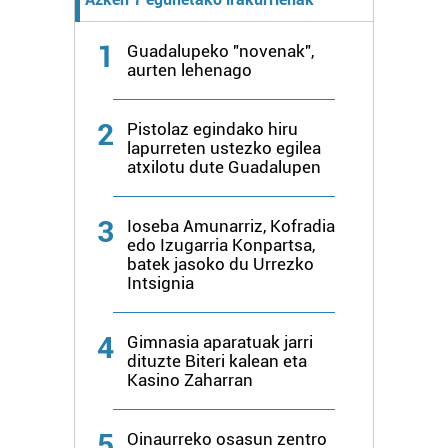
fitxategiak erabiltzen ditu. Zure esperientzia eta
1
zerbitzuak hobetzeko asmoz, cookie teknologiaz
Guadalupeko "novenak",
aurten lehenago
baliatzen gara. Ohar hau onartuz gero, teknologia hori
erabiltzeko baimen esplizitua ematen diguzu.
Gehiago
irakurri
2
Pistolaz egindako hiru
lapurreten ustezko egilea
atxilotu dute Guadalupen
3
Ioseba Amunarriz, Kofradia
edo Izugarria Konpartsa,
batek jasoko du Urrezko
Intsignia
4
Gimnasia aparatuak jarri
dituzte Biteri kalean eta
Kasino Zaharran
5
Oinaurreko osasun zentro