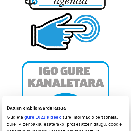
Datuen erabilera arduratsua
Guk eta
gure 1022 kideek
sure informacio pertsonala,
zure IP zenbakia, esaterako, prozesatzen ditugu, cookie