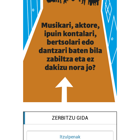
ZERBITZU GIDA
Itzulpenak