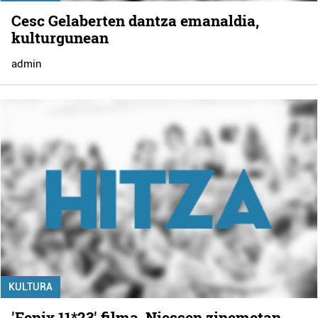
Cesc Gelaberten dantza emanaldia,
kulturgunean
admin
KULTURA
'Fenix 11*23' filma, Niessen zinemetan