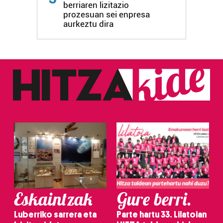
berriaren lizitazio
prozesuan sei enpresa
aurkeztu dira
Eskaintzak
Gure berri.
Luberriko sarrera eta
Parte hartu 33. Lilatoian