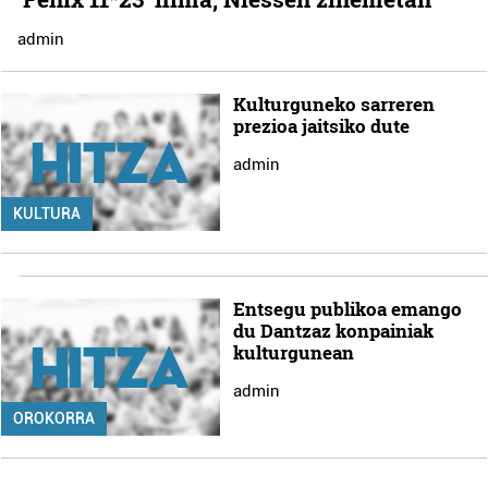
admin
Kulturguneko sarreren
prezioa jaitsiko dute
admin
KULTURA
Entsegu publikoa emango
du Dantzaz konpainiak
kulturgunean
admin
OROKORRA