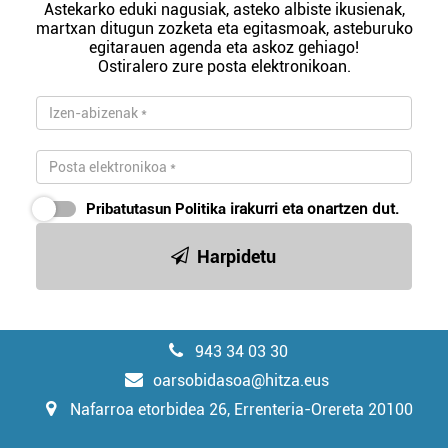
Astekarko eduki nagusiak, asteko albiste ikusienak,
martxan ditugun zozketa eta egitasmoak, asteburuko
egitarauen agenda eta askoz gehiago!
Ostiralero zure posta elektronikoan.
Pribatutasun Politika
irakurri eta onartzen dut.
Harpidetu
943 34 03 30
oarsobidasoa@hitza.eus
Nafarroa etorbidea 26, Errenteria-Orereta 20100