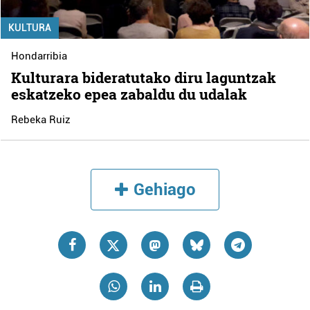
KULTURA
Hondarribia
Kulturara bideratutako diru laguntzak
eskatzeko epea zabaldu du udalak
Rebeka Ruiz
Gehiago