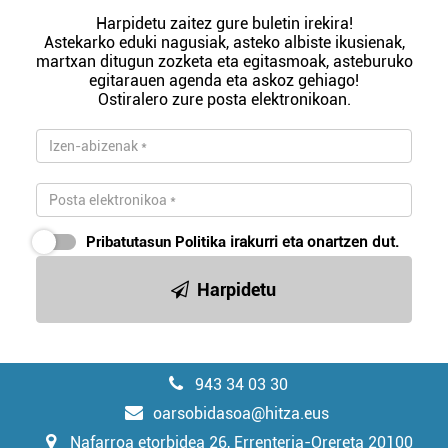
Harpidetu zaitez gure buletin irekira!
Astekarko eduki nagusiak, asteko albiste ikusienak,
martxan ditugun zozketa eta egitasmoak, asteburuko
egitarauen agenda eta askoz gehiago!
Ostiralero zure posta elektronikoan.
Pribatutasun Politika
irakurri eta onartzen dut.
Harpidetu
943 34 03 30
oarsobidasoa@hitza.eus
Nafarroa etorbidea 26, Errenteria-Orereta 20100