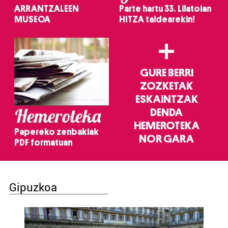
ARRANTZALEEN
Parte hartu 33. Lilatoian
MUSEOA
HITZA taldearekin!
+
GURE BERRI
ZOZKETAK
ESKAINTZAK
Hemeroteka
DENDA
HEMEROTEKA
Papereko zenbakiak
NOR GARA
PDF formatuan
Gipuzkoa