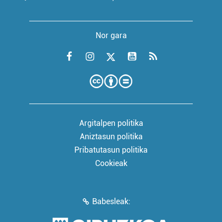
Nor gara
Argitalpen politika
Aniztasun politika
Pribatutasun politika
Cookieak
Babesleak: