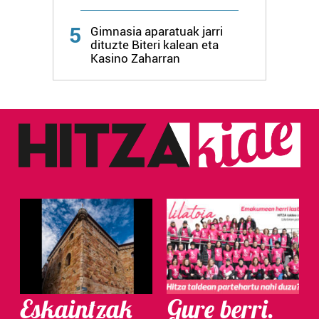
Webgune honek cookie propioak eta hirugarrenen cookie-
5
fitxategiak erabiltzen ditu. Zure esperientzia eta
Gimnasia aparatuak jarri
dituzte Biteri kalean eta
zerbitzuak hobetzeko asmoz, cookie teknologiaz
Kasino Zaharran
baliatzen gara. Ohar hau onartuz gero, teknologia hori
erabiltzeko baimen esplizitua ematen diguzu.
Gehiago
irakurri
Eskaintzak
Gure berri.