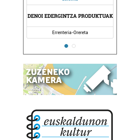
 AEK
DENOI EDERGINTZA PRODUKTUAK
ORE
Errenteria-Orereta