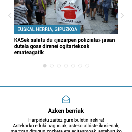
EUSKAL HERRIA, GIPUZKOA
KASek salatu du «jazarpen poliziala» jasan
Pa
dutela gose direnei ogitartekoak
da
emateagatik
«s
Azken berriak
Harpidetu zaitez gure buletin irekira!
Astekarko eduki nagusiak, asteko albiste ikusienak,
martxan ditugun zozketa eta egitasmoak, asteburuko