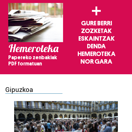
+
GURE BERRI
ZOZKETAK
ESKAINTZAK
Hemeroteka
DENDA
HEMEROTEKA
Papereko zenbakiak
NOR GARA
PDF formatuan
Gipuzkoa