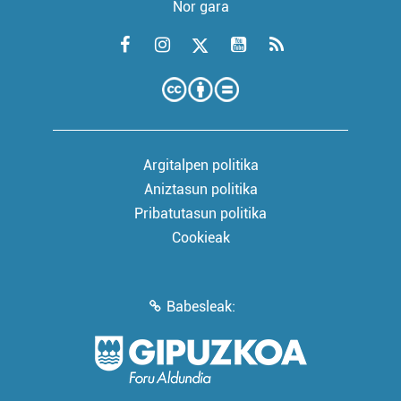
Nor gara
Argitalpen politika
Aniztasun politika
Pribatutasun politika
Cookieak
Babesleak: