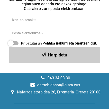
egitarauen agenda eta askoz gehiago!
Ostiralero zure posta elektronikoan.
Pribatutasun Politika
irakurri eta onartzen dut.
Harpidetu
943 34 03 30
oarsobidasoa@hitza.eus
Nafarroa etorbidea 26, Errenteria-Orereta 20100