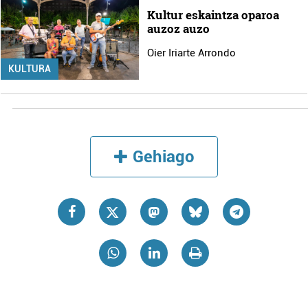
Kultur eskaintza oparoa
auzoz auzo
Oier Iriarte Arrondo
KULTURA
Gehiago