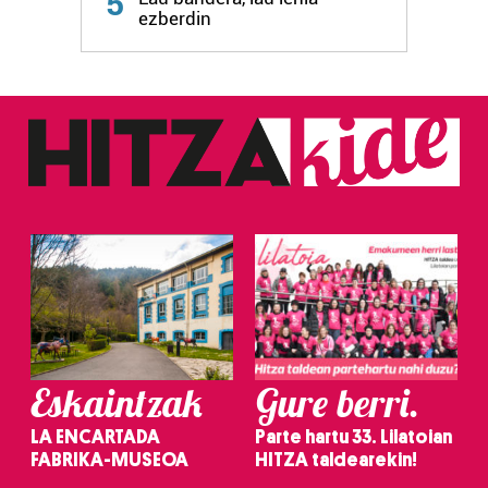
5
ezberdin
Eskaintzak
Gure berri.
LA ENCARTADA
Parte hartu 33. Lilatoian
FABRIKA-MUSEOA
HITZA taldearekin!