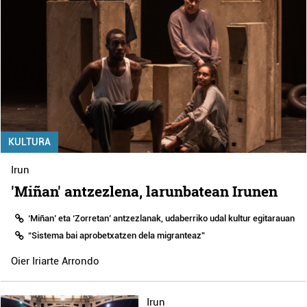
KULTURA
Irun
'Miñan' antzezlena, larunbatean Irunen
‘Miñan’ eta ‘Zorretan’ antzezlanak, udaberriko udal kultur egitarauan
“Sistema bai aprobetxatzen dela migranteaz”
Oier Iriarte Arrondo
Irun