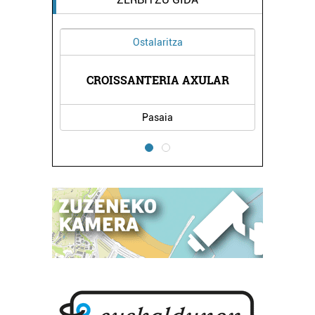
Ostalaritza
CROISSANTERIA AXULAR
Pasaia