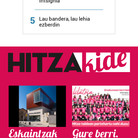
Intsignia
Webgune honek cookie propioak eta hirugarrenen cookie-
fitxategiak erabiltzen ditu. Zure esperientzia eta
5
Lau bandera, lau lehia
zerbitzuak hobetzeko asmoz, cookie teknologiaz
ezberdin
baliatzen gara. Ohar hau onartuz gero, teknologia hori
erabiltzeko baimen esplizitua ematen diguzu.
Gehiago
irakurri
Eskaintzak
Gure berri.