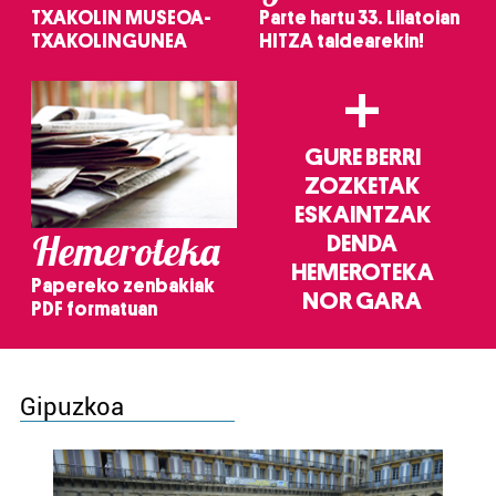
TXAKOLIN MUSEOA-
Parte hartu 33. Lilatoian
TXAKOLINGUNEA
HITZA taldearekin!
+
GURE BERRI
ZOZKETAK
ESKAINTZAK
Hemeroteka
DENDA
HEMEROTEKA
Papereko zenbakiak
NOR GARA
PDF formatuan
Gipuzkoa