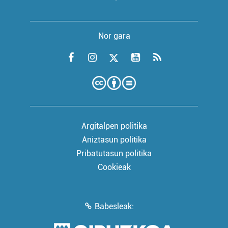
Nor gara
Argitalpen politika
Aniztasun politika
Pribatutasun politika
Cookieak
Babesleak: