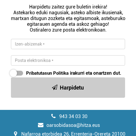
Harpidetu zaitez gure buletin irekira!
Astekarko eduki nagusiak, asteko albiste ikusienak,
martxan ditugun zozketa eta egitasmoak, asteburuko
egitarauen agenda eta askoz gehiago!
Ostiralero zure posta elektronikoan.
Pribatutasun Politika
irakurri eta onartzen dut.
Harpidetu
943 34 03 30
oarsobidasoa@hitza.eus
Nafarroa etorbidea 26, Errenteria-Orereta 20100