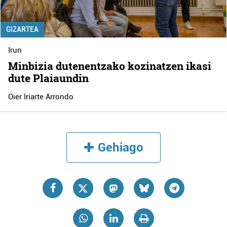
GIZARTEA
Irun
Minbizia dutenentzako kozinatzen ikasi
dute Plaiaundin
Oier Iriarte Arrondo
Gehiago