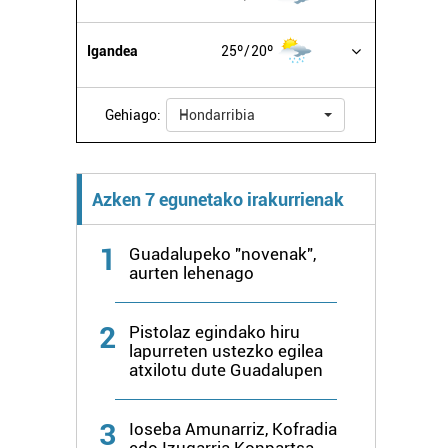
Igandea
25º
20º
Gehiago:
Hondarribia
Azken 7 egunetako irakurrienak
1
Guadalupeko "novenak",
aurten lehenago
2
Pistolaz egindako hiru
lapurreten ustezko egilea
atxilotu dute Guadalupen
3
Ioseba Amunarriz, Kofradia