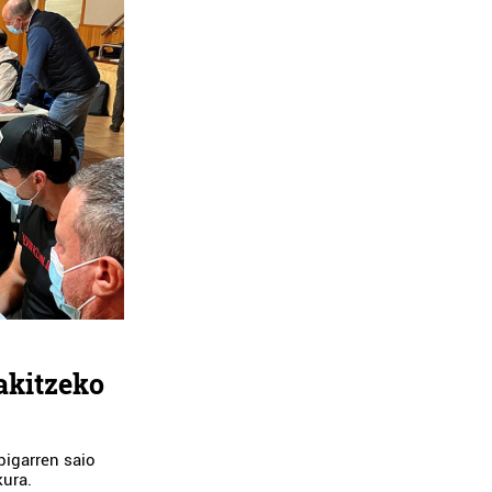
akitzeko
bigarren saio
kura.