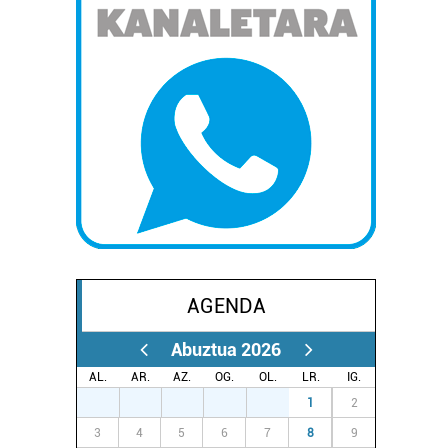
AGENDA
Abuztua 2026
AL.
AR.
AZ.
OG.
OL.
LR.
IG.
27
28
29
30
31
1
2
3
4
5
6
7
8
9