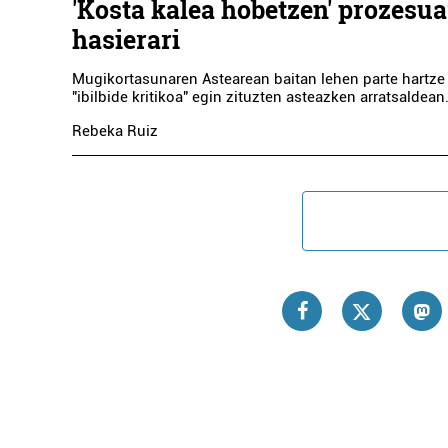
'Kosta kalea hobetzen' prozesu
hasierari
Mugikortasunaren Astearean baitan lehen parte hartze t
"ibilbide kritikoa" egin zituzten asteazken arratsaldean
Rebeka Ruiz
Ostala
EL CASERIO 
JATE
Pasa