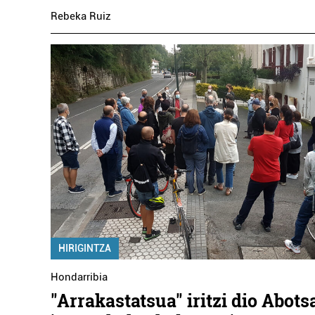
Rebeka Ruiz
HIRIGINTZA
Hondarribia
"Arrakastatsua" iritzi dio Abots