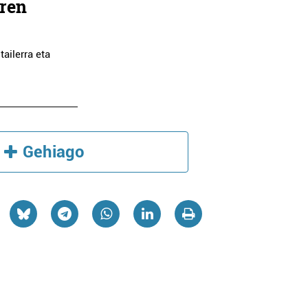
aren
ailerra eta
.
ritza
Osasungintza
TRINTXERPE
NAGORE CABADA HORTZ
Gehiago
TXEA
KLINIKA
ia
Errenteria-Orereta