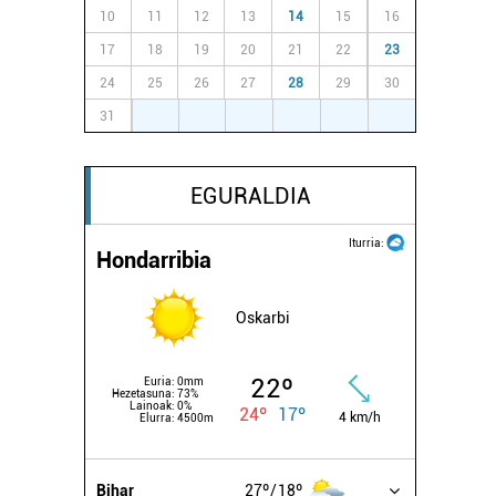
10
11
12
13
14
15
16
17
18
19
20
21
22
23
24
25
26
27
28
29
30
31
1
2
3
4
5
6
EGURALDIA
Iturria:
Hondarribia
Oskarbi
22º
Euria:
0mm
Hezetasuna:
73%
Lainoak:
0%
24º
17º
4 km/h
Elurra:
4500m
Bihar
27º
18º