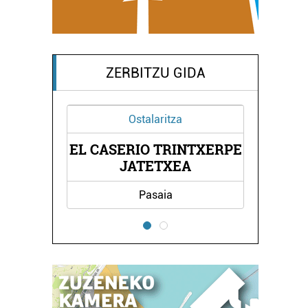
ZERBITZU GIDA
Ostalaritza
Osasung
EL CASERIO TRINTXERPE
NAGORE CAB
JATETXEA
KLIN
Pasaia
Errenteria