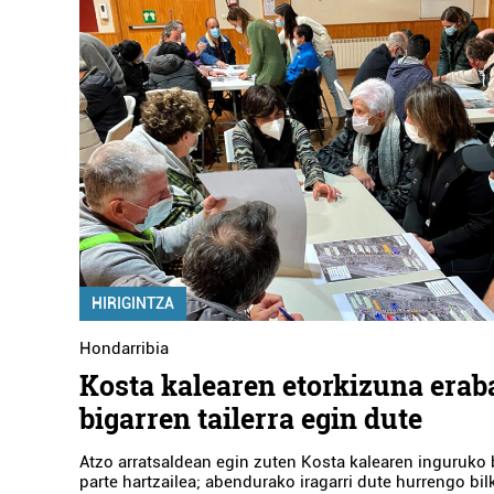
HIRIGINTZA
Hondarribia
Kosta kalearen etorkizuna erab
bigarren tailerra egin dute
Atzo arratsaldean egin zuten Kosta kalearen inguruko 
parte hartzailea; abendurako iragarri dute hurrengo bil