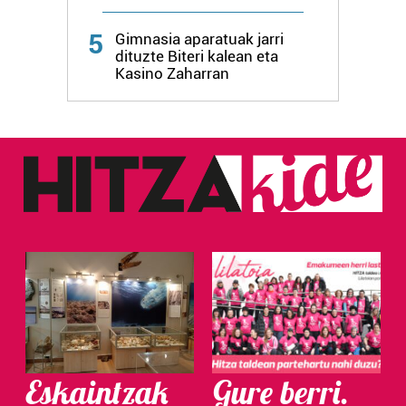
Webgune honek cookie propioak eta hirugarrenen cookie-
5
fitxategiak erabiltzen ditu. Zure esperientzia eta
Gimnasia aparatuak jarri
dituzte Biteri kalean eta
zerbitzuak hobetzeko asmoz, cookie teknologiaz
Kasino Zaharran
baliatzen gara. Ohar hau onartuz gero, teknologia hori
erabiltzeko baimen esplizitua ematen diguzu.
Gehiago
irakurri
Eskaintzak
Gure berri.