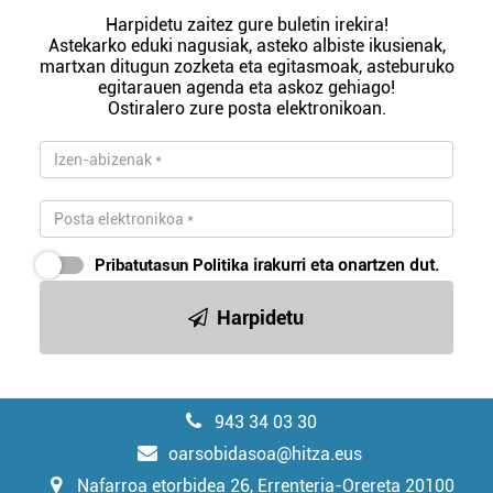
Harpidetu zaitez gure buletin irekira!
Astekarko eduki nagusiak, asteko albiste ikusienak,
martxan ditugun zozketa eta egitasmoak, asteburuko
egitarauen agenda eta askoz gehiago!
Ostiralero zure posta elektronikoan.
Pribatutasun Politika
irakurri eta onartzen dut.
Harpidetu
943 34 03 30
oarsobidasoa@hitza.eus
Nafarroa etorbidea 26, Errenteria-Orereta 20100