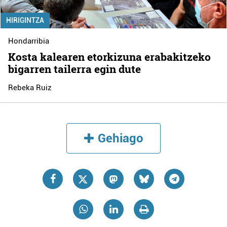
HIRIGINTZA
Hondarribia
Kosta kalearen etorkizuna erabakitzeko
bigarren tailerra egin dute
Rebeka Ruiz
Gehiago