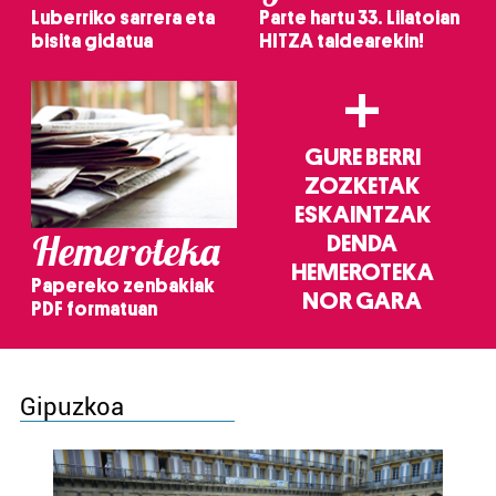
Luberriko sarrera eta
Parte hartu 33. Lilatoian
bisita gidatua
HITZA taldearekin!
+
GURE BERRI
ZOZKETAK
ESKAINTZAK
Hemeroteka
DENDA
HEMEROTEKA
Papereko zenbakiak
NOR GARA
PDF formatuan
Gipuzkoa