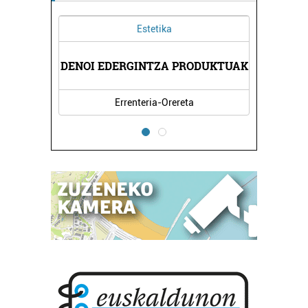
Estetika
Ilea
DENOI EDERGINTZA PRODUKTUAK
PANPOX I
Errenteria-Orereta