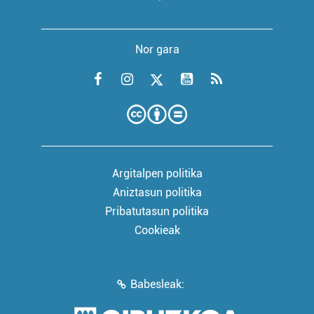
Nor gara
Argitalpen politika
Aniztasun politika
Pribatutasun politika
Cookieak
Babesleak: