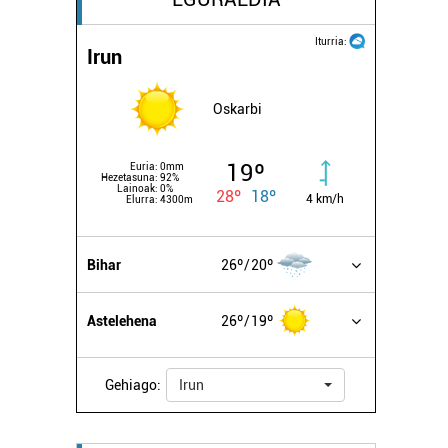
Iturria:
Irun
Oskarbi
19º
Euria:
0mm
Hezetasuna:
92%
Lainoak:
0%
28º
18º
4 km/h
Elurra:
4300m
Bihar
26º
20º
Astelehena
26º
19º
Gehiago:
Irun