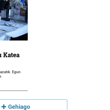
u Katea
azatik. Egun
e.
Gehiago