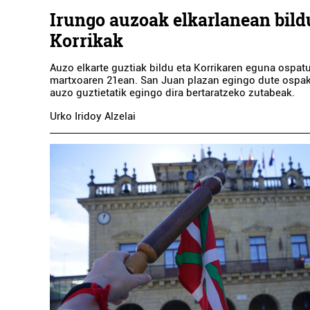
Irungo auzoak elkarlanean bild
Korrikak
Auzo elkarte guztiak bildu eta Korrikaren eguna ospat
martxoaren 21ean. San Juan plazan egingo dute ospak
auzo guztietatik egingo dira bertaratzeko zutabeak.
Urko Iridoy Alzelai
Euskaltegi