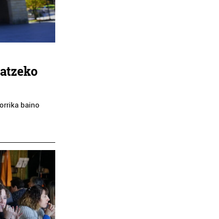
O UDAL
MIREN TABERNA
GIA
ia
Oiartzun
latzeko
orrika baino