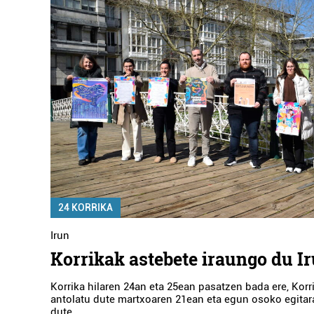
24 KORRIKA
Irun
Korrikak astebete iraungo du I
Korrika hilaren 24an eta 25ean pasatzen bada ere, Kor
antolatu dute martxoaren 21ean eta egun osoko egitar
dute.