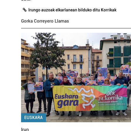
Irungo auzoak elkarlanean bilduko ditu Korrikak
Gorka Correyero Llamas
EUSKARA
Irun