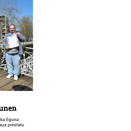
runen
rika Eguna
aua prestatu