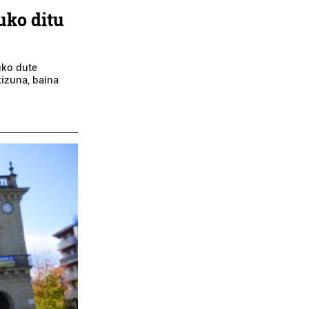
uko ditu
uko dute
izuna, baina
ak
Ostalaritza