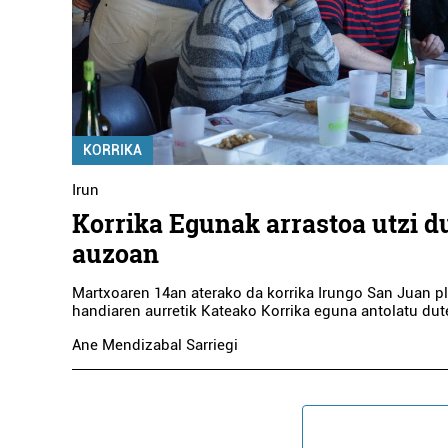
KORRIKA
Irun
Korrika Egunak arrastoa utzi d
auzoan
Martxoaren 14an aterako da korrika Irungo San Juan pl
handiaren aurretik Kateako Korrika eguna antolatu dut
Ane Mendizabal Sarriegi