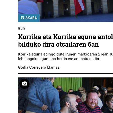
HONDARRIBIK
EUSKALTE
EUSKARA
Hondarrib
Irun
Korrika eta Korrika eguna anto
bilduko dira otsailaren 6an
Korrika eguna egingo dute Irunen martxoaren 21ean, K
lehenagoko egunetan herria ere animatu dadin.
Gorka Correyero Llamas