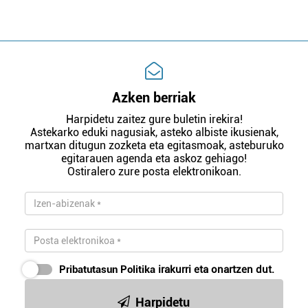
Azken berriak
Harpidetu zaitez gure buletin irekira!
Astekarko eduki nagusiak, asteko albiste ikusienak,
martxan ditugun zozketa eta egitasmoak, asteburuko
egitarauen agenda eta askoz gehiago!
Ostiralero zure posta elektronikoan.
Pribatutasun Politika
irakurri eta onartzen dut.
Harpidetu