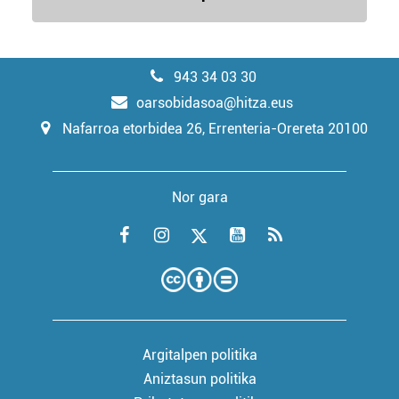
943 34 03 30
oarsobidasoa@hitza.eus
Nafarroa etorbidea 26, Errenteria-Orereta 20100
Nor gara
Argitalpen politika
Aniztasun politika