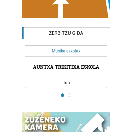
ZERBITZU GIDA
Musika eskolak
Osasungintza
UNTXA TRIKITIXA ESKOLA
LEVI CUADRADO HORT
Irun
Errenteria-Orere