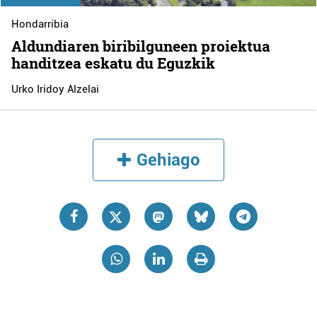
Hondarribia
Aldundiaren biribilguneen proiektua
handitzea eskatu du Eguzkik
Urko Iridoy Alzelai
Gehiago