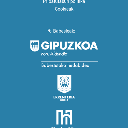
Pribatutasun politika
Cookieak
Babesleak: