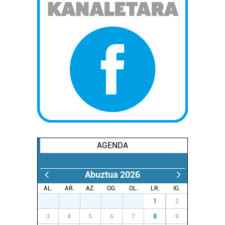
AGENDA
Abuztua 2026
AL.
AR.
AZ.
OG.
OL.
LR.
IG.
27
28
29
30
31
1
2
3
4
5
6
7
8
9