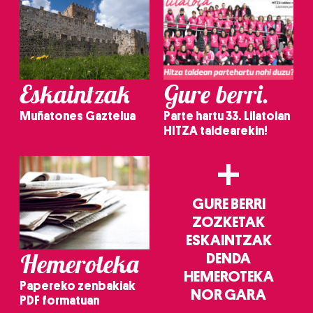
Eskaintzak
Gure berri.
Muñatones Gaztelua
Parte hartu 33. Lilatoian
HITZA taldearekin!
+
GURE BERRI
ZOZKETAK
ESKAINTZAK
Hemeroteka
DENDA
HEMEROTEKA
Papereko zenbakiak
NOR GARA
PDF formatuan