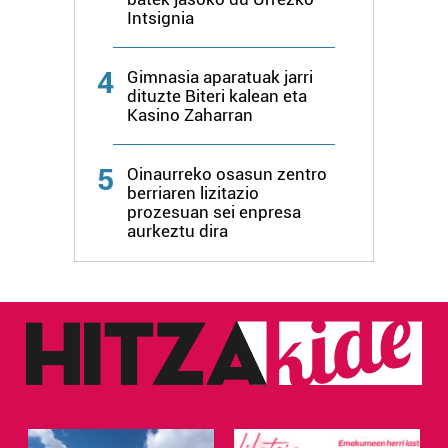
erabiltzen dituen hauta dezakezu.
Intsignia
Bazkide batzuek ez dizute baimenik eskatzen, eta beren
4
interes komertzial legitimoetan babesten dira. Ikusi gure
Gimnasia aparatuak jarri
dituzte Biteri kalean eta
bazkideen zerrenda, beren ustez zein helburutarako
Kasino Zaharran
duten interes legitimoa eta horren aurka nola egin
dezakezun ikusteko.
5
Oinaurreko osasun zentro
berriaren lizitazio
Lortu zure datu pertsonalak prozesatzeko moduari
prozesuan sei enpresa
buruzko informazio gehiago eta ezarri zure lehentasunak
aurkeztu dira
datuen atalean. Edozein unetan alda edo ken dezakezu
zure baimena Cookieen adierazpenean.
Webgune honek cookie propioak eta hirugarrenen cookie-
fitxategiak erabiltzen ditu. Zure esperientzia eta
zerbitzuak hobetzeko asmoz, cookie teknologiaz
baliatzen gara. Ohar hau onartuz gero, teknologia hori
erabiltzeko baimen esplizitua ematen diguzu.
Gehiago
irakurri