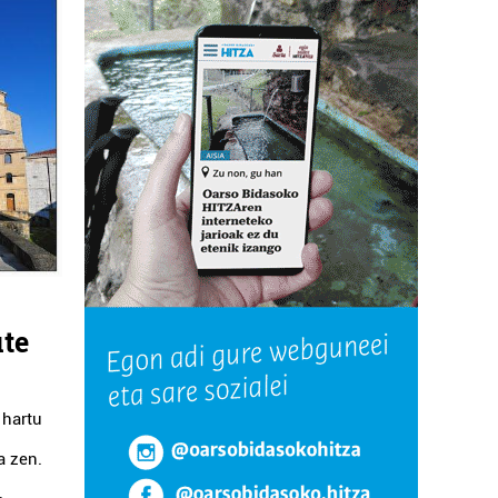
ute
 hartu
a zen.