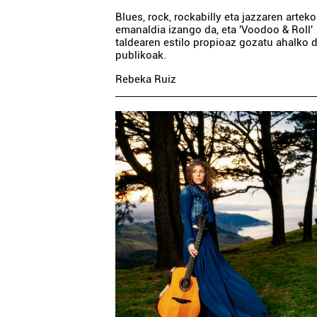
Blues, rock, rockabilly eta jazzaren artek
emanaldia izango da, eta 'Voodoo & Roll'
taldearen estilo propioaz gozatu ahalko 
publikoak.
Rebeka Ruiz
Osasungintza