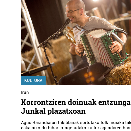
KULTURA
Irun
Korrontziren doinuak entzungai
Junkal plazatxoan
Agus Barandiaran trikitilariak sortutako folk musika t
eskainiko du bihar Irungo udako kultur agendaren bar