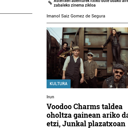
Asterixen abenturek itxiko dute udako air
zabaleko zinema zikloa
Imanol Saiz Gomez de Segura
KULTURA
Irun
Voodoo Charms taldea
oholtza gainean ariko d
etzi, Junkal plazatxoan