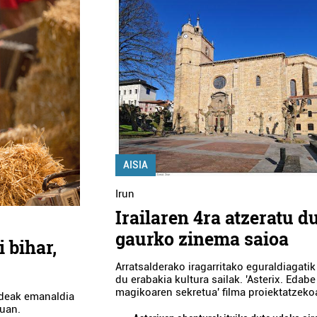
AISIA
Irun
Irailaren 4ra atzeratu d
gaurko zinema saioa
 bihar,
Arratsalderako iragarritako eguraldiagatik
du erabakia kultura sailak. 'Asterix. Edabe
magikoaren sekretua' filma proiektatzeko
aldeak emanaldia
ruan.