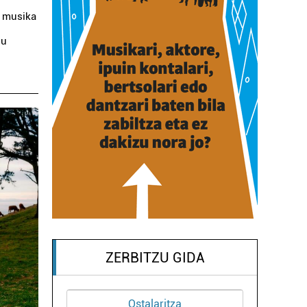
o musika
du
ZERBITZU GIDA
Ostalaritza
Osasungintza