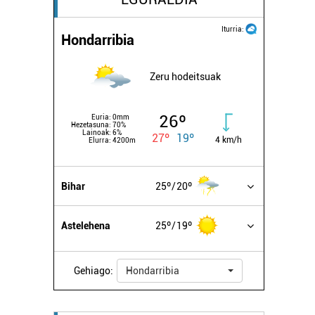
Iturria:
Hondarribia
Zeru hodeitsuak
26º
Euria:
0mm
Hezetasuna:
70%
Lainoak:
6%
27º
19º
4 km/h
Elurra:
4200m
Bihar
25º
20º
Astelehena
25º
19º
Gehiago:
Hondarribia