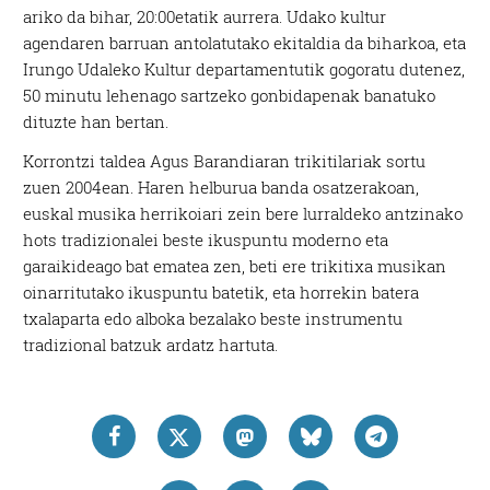
ariko da bihar, 20:00etatik aurrera. Udako kultur
agendaren barruan antolatutako ekitaldia da biharkoa, eta
Irungo Udaleko Kultur departamentutik gogoratu dutenez,
50 minutu lehenago sartzeko gonbidapenak banatuko
dituzte han bertan.
Korrontzi taldea Agus Barandiaran trikitilariak sortu
zuen 2004ean. Haren helburua banda osatzerakoan,
euskal musika herrikoiari zein bere lurraldeko antzinako
hots tradizionalei beste ikuspuntu moderno eta
garaikideago bat ematea zen, beti ere trikitixa musikan
oinarritutako ikuspuntu batetik, eta horrekin batera
txalaparta edo alboka bezalako beste instrumentu
tradizional batzuk ardatz hartuta.