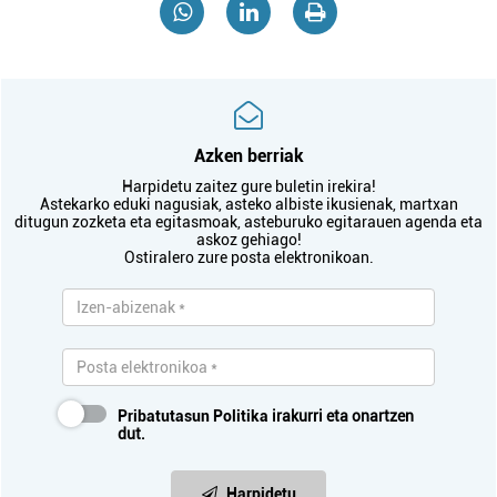
Azken berriak
Harpidetu zaitez gure buletin irekira!
Astekarko eduki nagusiak, asteko albiste ikusienak, martxan
ditugun zozketa eta egitasmoak, asteburuko egitarauen agenda eta
askoz gehiago!
Ostiralero zure posta elektronikoan.
Pribatutasun Politika
irakurri eta onartzen
dut.
Harpidetu