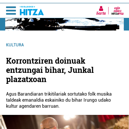
Sartu
KULTURA
Korrontziren doinuak
entzungai bihar, Junkal
plazatxoan
Agus Barandiaran trikitilariak sortutako folk musika
taldeak emanaldia eskainiko du bihar Irungo udako
kultur agendaren barruan.