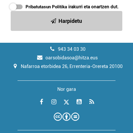
Pribatutasun Politika
irakurri eta onartzen dut.
Harpidetu
943 34 03 30
oarsobidasoa@hitza.eus
Nafarroa etorbidea 26, Errenteria-Orereta 20100
Nor gara