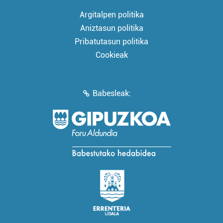
Argitalpen politika
Aniztasun politika
Pribatutasun politika
Cookieak
Babesleak: