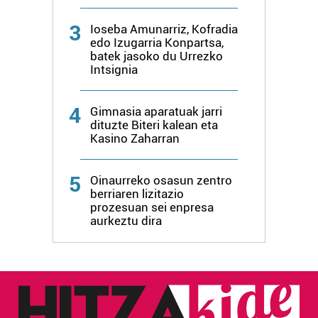
erabiltzeko baimen esplizitua ematen diguzu.
Gehiago
irakurri
3
Ioseba Amunarriz, Kofradia
edo Izugarria Konpartsa,
batek jasoko du Urrezko
Intsignia
4
Gimnasia aparatuak jarri
dituzte Biteri kalean eta
Kasino Zaharran
5
Oinaurreko osasun zentro
berriaren lizitazio
prozesuan sei enpresa
aurkeztu dira