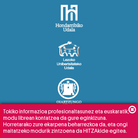
Tokiko informazioa profesionaltasunez eta euskaratik,
modu librean kontatzea da gure eginkizuna.
Horretarako zure ekarpena beharrezkoa da, eta ongi
maitatzeko modurik zintzoena da HITZAkide egitea.