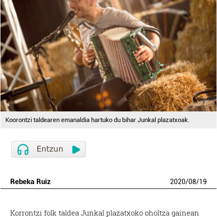
Koorontzi taldearen emanaldia hartuko du bihar Junkal plazatxoak.
Rebeka Ruiz
2020
/
08
/
19
Korrontzi folk taldea Junkal plazatxoko oholtza gainean