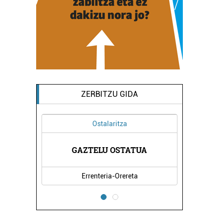
ZERBITZU GIDA
Ostalaritza
KLINIKA
GAZTELU OSTATUA
NAGORE
Errenteria-Orereta