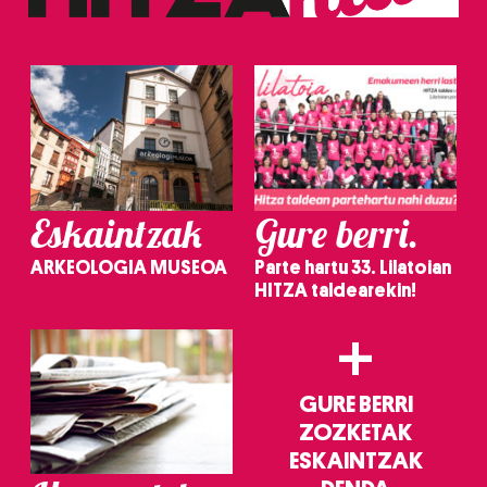
Eskaintzak
Gure berri.
ARKEOLOGIA MUSEOA
Parte hartu 33. Lilatoian
HITZA taldearekin!
+
GURE BERRI
ZOZKETAK
ESKAINTZAK