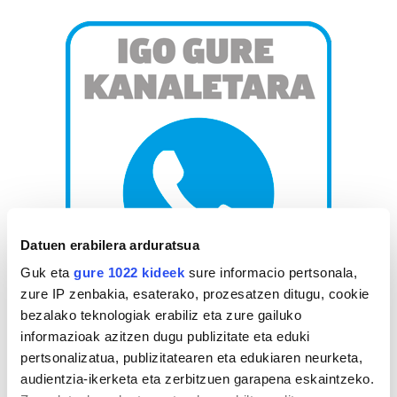
Datuen erabilera arduratsua
Guk eta
gure 1022 kideek
sure informacio pertsonala,
zure IP zenbakia, esaterako, prozesatzen ditugu, cookie
bezalako teknologiak erabiliz eta zure gailuko
AGENDA
informazioak azitzen dugu publizitate eta eduki
pertsonalizatua, publizitatearen eta edukiaren neurketa,
Abuztua 2026
audientzia-ikerketa eta zerbitzuen garapena eskaintzeko.