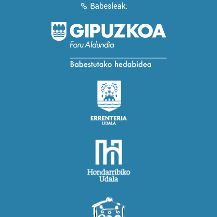
Babesleak: