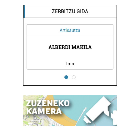
ZERBITZU GIDA
Artisautza
EL CA
ALBERDI MAKILA
Irun