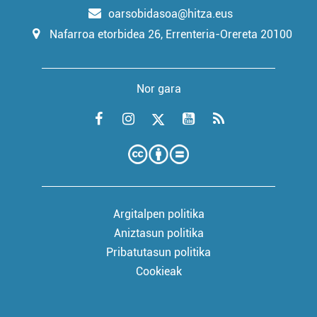
oarsobidasoa@hitza.eus
Nafarroa etorbidea 26, Errenteria-Orereta 20100
Nor gara
Argitalpen politika
Aniztasun politika
Pribatutasun politika
Cookieak