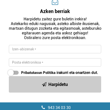
Azken berriak
Harpidetu zaitez gure buletin irekira!
Astekarko eduki nagusiak, asteko albiste ikusienak,
martxan ditugun zozketa eta egitasmoak, asteburuko
egitarauen agenda eta askoz gehiago!
Ostiralero zure posta elektronikoan.
Pribatutasun Politika
irakurri eta onartzen dut.
Harpidetu
943 34 03 30