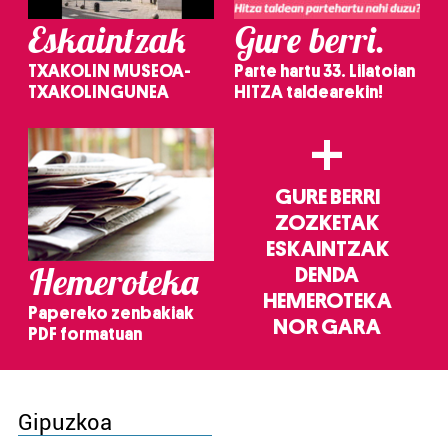
Eskaintzak
Gure berri.
TXAKOLIN MUSEOA-
Parte hartu 33. Lilatoian
TXAKOLINGUNEA
HITZA taldearekin!
+
GURE BERRI
ZOZKETAK
ESKAINTZAK
Hemeroteka
DENDA
HEMEROTEKA
Papereko zenbakiak
NOR GARA
PDF formatuan
Gipuzkoa