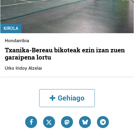
KIROLA
Hondarribia
Txanika-Bereau bikoteak ezin izan zuen
garaipena lortu
Urko Iridoy Alzelai
Gehiago