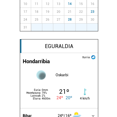
10
11
12
13
14
15
16
17
18
19
20
21
22
23
24
25
26
27
28
29
30
31
1
2
3
4
5
6
EGURALDIA
Iturria:
Hondarribia
Oskarbi
21º
Euria:
0mm
Hezetasuna:
79%
Lainoak:
2%
24º
20º
4 km/h
Elurra:
4600m
Bihar
24º
16º