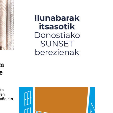
lm
e
zko
ren
raño eta