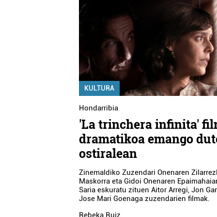
KULTURA
Hondarribia
'La trinchera infinita' fi
dramatikoa emango dut
ostiralean
Zinemaldiko Zuzendari Onenaren Zilarre
Maskorra eta Gidoi Onenaren Epaimahaia
Saria eskuratu zituen Aitor Arregi, Jon Ga
Jose Mari Goenaga zuzendarien filmak.
Rebeka Ruiz