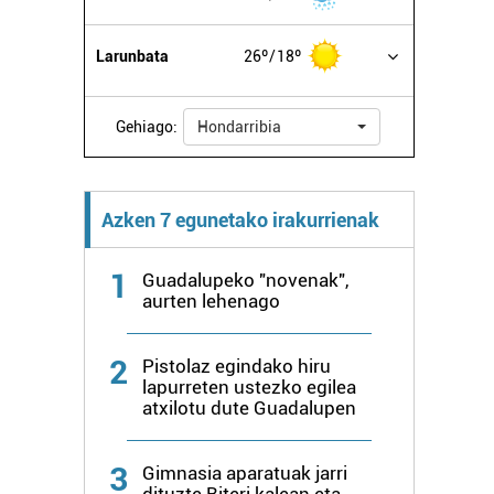
Larunbata
26º
18º
Gehiago:
Hondarribia
Azken 7 egunetako irakurrienak
1
Guadalupeko "novenak",
aurten lehenago
2
Pistolaz egindako hiru
lapurreten ustezko egilea
atxilotu dute Guadalupen
3
Gimnasia aparatuak jarri