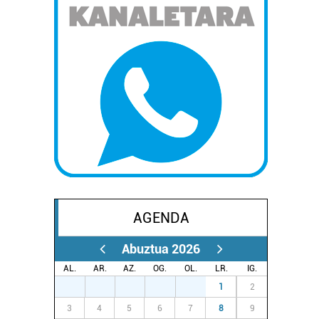
AGENDA
Abuztua 2026
AL.
AR.
AZ.
OG.
OL.
LR.
IG.
27
28
29
30
31
1
2
3
4
5
6
7
8
9