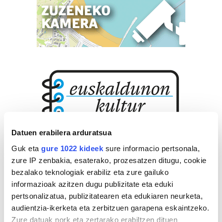
Datuen erabilera arduratsua
Guk eta
gure 1022 kideek
sure informacio pertsonala,
zure IP zenbakia, esaterako, prozesatzen ditugu, cookie
bezalako teknologiak erabiliz eta zure gailuko
informazioak azitzen dugu publizitate eta eduki
pertsonalizatua, publizitatearen eta edukiaren neurketa,
audientzia-ikerketa eta zerbitzuen garapena eskaintzeko.
Zure datuak nork eta zertarako erabiltzen dituen