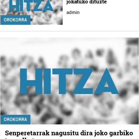
jokatuko dituzte
admin
OROKORRA
OROKORRA
Senperetarrak nagusitu dira joko garbiko