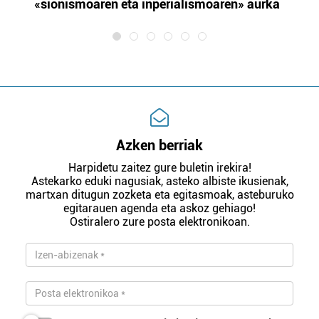
«sionismoaren eta inperialismoaren» aurka
et
Azken berriak
Harpidetu zaitez gure buletin irekira!
Astekarko eduki nagusiak, asteko albiste ikusienak,
martxan ditugun zozketa eta egitasmoak, asteburuko
egitarauen agenda eta askoz gehiago!
Ostiralero zure posta elektronikoan.