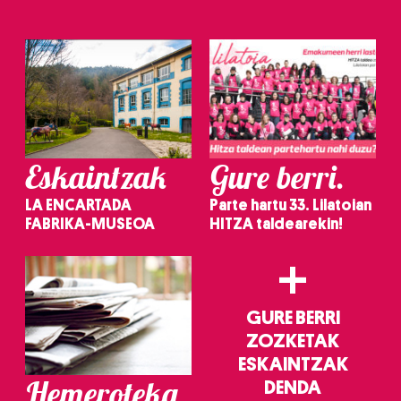
Eskaintzak
Gure berri.
LA ENCARTADA
Parte hartu 33. Lilatoian
FABRIKA-MUSEOA
HITZA taldearekin!
+
GURE BERRI
ZOZKETAK
ESKAINTZAK
Hemeroteka
DENDA