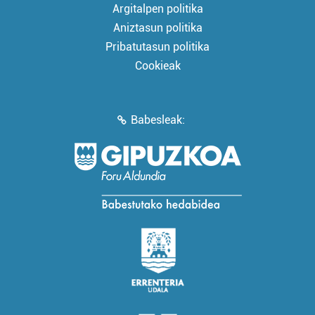
Argitalpen politika
Aniztasun politika
Pribatutasun politika
Cookieak
Babesleak: