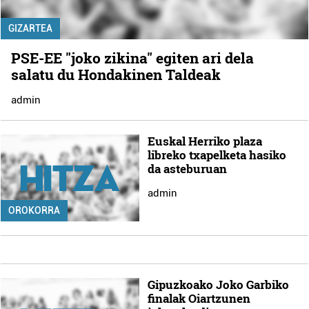
GIZARTEA
PSE-EE "joko zikina" egiten ari dela
salatu du Hondakinen Taldeak
admin
Euskal Herriko plaza
libreko txapelketa hasiko
da asteburuan
admin
OROKORRA
Gipuzkoako Joko Garbiko
finalak Oiartzunen