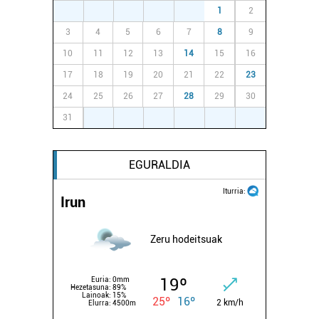
produktuak garatzeko. Zure datuak nork eta zertarako
27
28
29
30
31
1
2
erabiltzen dituen hauta dezakezu.
3
4
5
6
7
8
9
10
11
12
13
14
15
16
Bazkide batzuek ez dizute baimenik eskatzen, eta beren
interes komertzial legitimoetan babesten dira. Ikusi gure
17
18
19
20
21
22
23
bazkideen zerrenda, beren ustez zein helburutarako
24
25
26
27
28
29
30
duten interes legitimoa eta horren aurka nola egin
31
1
2
3
4
5
6
dezakezun ikusteko.
Lortu zure datu pertsonalak prozesatzeko moduari
EGURALDIA
buruzko informazio gehiago eta ezarri zure lehentasunak
Iturria:
datuen atalean. Edozein unetan alda edo ken dezakezu
Irun
zure baimena Cookieen adierazpenean.
Zeru hodeitsuak
Webgune honek cookie propioak eta hirugarrenen cookie-
fitxategiak erabiltzen ditu. Zure esperientzia eta
zerbitzuak hobetzeko asmoz, cookie teknologiaz
19º
Euria:
0mm
Hezetasuna:
89%
Lainoak:
15%
baliatzen gara. Ohar hau onartuz gero, teknologia hori
25º
16º
2 km/h
Elurra:
4500m
erabiltzeko baimen esplizitua ematen diguzu.
Gehiago