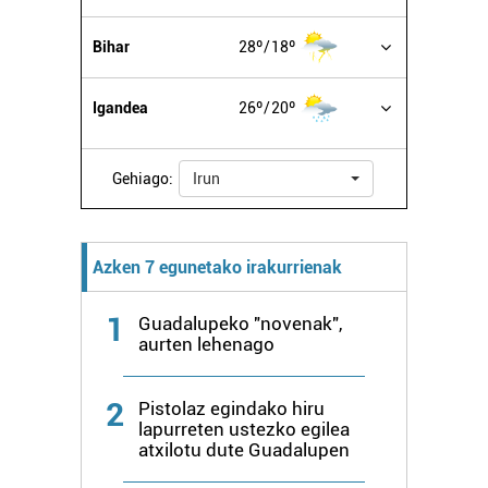
irakurri
Bihar
28º
18º
Igandea
26º
20º
Gehiago:
Irun
Azken 7 egunetako irakurrienak
1
Guadalupeko "novenak",
aurten lehenago
2
Pistolaz egindako hiru
lapurreten ustezko egilea
atxilotu dute Guadalupen