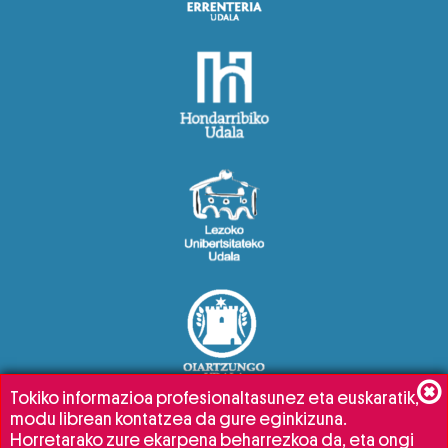
Tokiko informazioa profesionaltasunez eta euskaratik,
modu librean kontatzea da gure eginkizuna.
Horretarako zure ekarpena beharrezkoa da, eta ongi