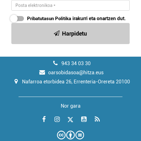
Pribatutasun Politika
irakurri eta onartzen dut.
Harpidetu
943 34 03 30
oarsobidasoa@hitza.eus
Nafarroa etorbidea 26, Errenteria-Orereta 20100
Nor gara