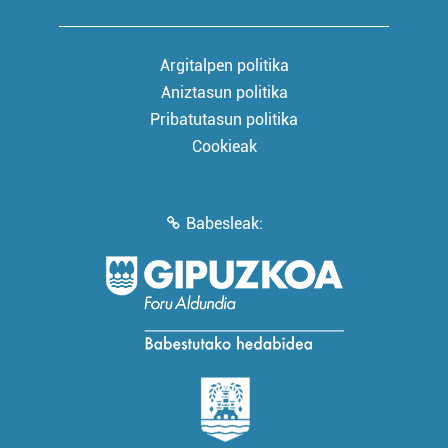
Argitalpen politika
Aniztasun politika
Pribatutasun politika
Cookieak
Babesleak: