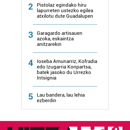
2
Pistolaz egindako hiru
lapurreten ustezko egilea
atxilotu dute Guadalupen
3
Garagardo artisauen
azoka, eskaintza
anitzarekin
4
Ioseba Amunarriz, Kofradia
edo Izugarria Konpartsa,
batek jasoko du Urrezko
Intsignia
5
Lau bandera, lau lehia
ezberdin