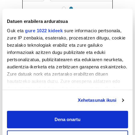
Datuen erabilera arduratsua
Guk eta
gure 1022 kideek
sure informacio pertsonala,
zure IP zenbakia, esaterako, prozesatzen ditugu, cookie
bezalako teknologiak erabiliz eta zure gailuko
informazioak azitzen dugu publizitate eta eduki
pertsonalizatua, publizitatearen eta edukiaren neurketa,
audientzia-ikerketa eta zerbitzuen garapena eskaintzeko.
Zure datuak nork eta zertarako erabiltzen dituen
hautatzeko aukera duzu. Zure onespena aldatzen edo
deuseztatzen ahal duzu edozein momentutan, Cookie
deklaraziotik edo Privacy triggerean klikatuz.
Xehetasunak ikusi
If you allow, we would also like to:
Collect information about your geographical
Dena onartu
location which can be accurate to within several
meters