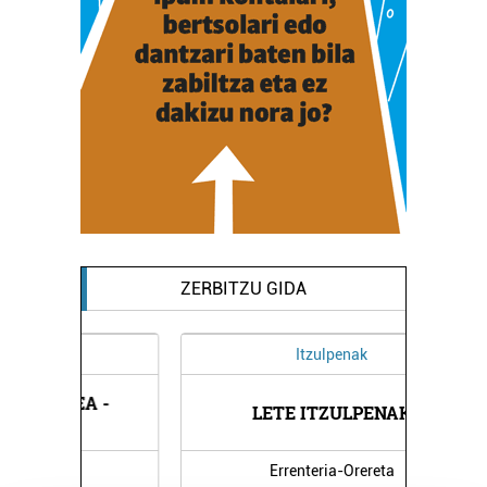
ZERBITZU GIDA
Itzulpenak
 -
EG
LETE ITZULPENAK
Errenteria-Orereta