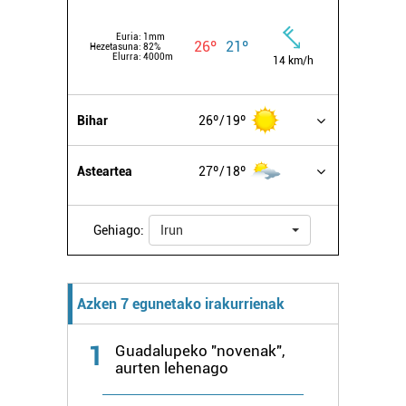
Euria:
1mm
26º
21º
Hezetasuna:
82%
Elurra:
4000m
14 km/h
Bihar
26º
19º
Asteartea
27º
18º
Gehiago:
Irun
Azken 7 egunetako irakurrienak
1
Guadalupeko "novenak",
aurten lehenago