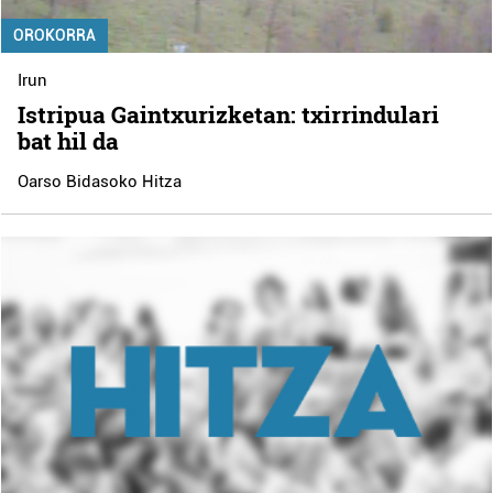
OROKORRA
Irun
Istripua Gaintxurizketan: txirrindulari
bat hil da
Oarso Bidasoko Hitza