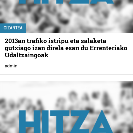
GIZARTEA
2013an trafiko istripu eta salaketa
gutxiago izan direla esan du Errenteriako
Udaltzaingoak
admin