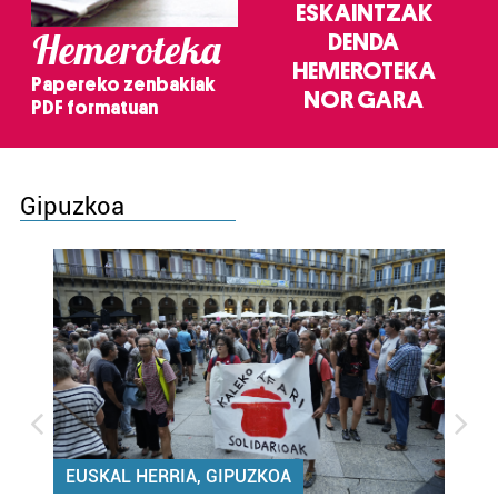
ESKAINTZAK
Hemeroteka
DENDA
HEMEROTEKA
Papereko zenbakiak
NOR GARA
PDF formatuan
Gipuzkoa
EUSKAL HERRIA, GIPUZKOA