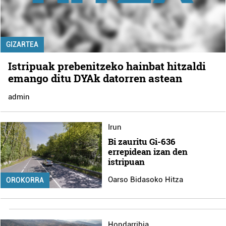
GIZARTEA
Istripuak prebenitzeko hainbat hitzaldi
emango ditu DYAk datorren astean
admin
Irun
Bi zauritu Gi-636
errepidean izan den
istripuan
Oarso Bidasoko Hitza
OROKORRA
Hondarribia