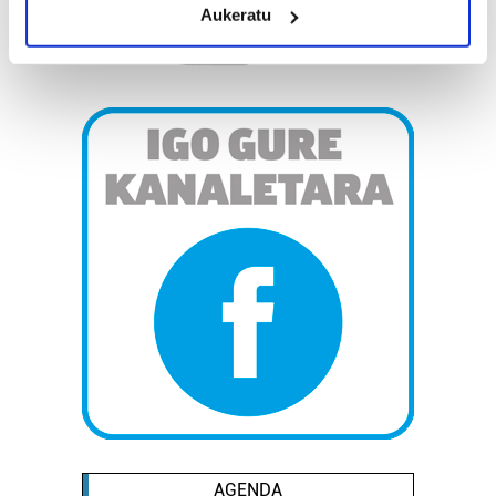
Aukeratu
Identify your device by actively scanning it for
specific characteristics (fingerprinting)
Find out more about how your personal data is processed
and set your preferences in the
details section
.
Guk eta gure bazkideek zure datu pertsonalak
prozesatzen ditugu, zure IP zenbakia, besteak beste,
teknologia erabiliz, cookieak adibidez, iragarki eta eduki
pertsonalizatuak eskaintzeko, iragarkiak eta edukia
neurtzeko, jendeari buruzko informazioa biltzeko eta
produktuak garatzeko. Zure datuak nork eta zertarako
erabiltzen dituen hauta dezakezu.
Bazkide batzuek ez dizute baimenik eskatzen, eta beren
interes komertzial legitimoetan babesten dira. Ikusi gure
bazkideen zerrenda, beren ustez zein helburutarako
duten interes legitimoa eta horren aurka nola egin
dezakezun ikusteko.
AGENDA