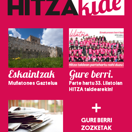
Eskaintzak
Gure berri.
Muñatones Gaztelua
Parte hartu 33. Lilatoian
HITZA taldearekin!
+
GURE BERRI
ZOZKETAK