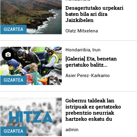
Desagertutako urpekari
baten bila ari dira
Jaizkibelen
GIZARTEA
Olatz Mitxelena
Hondarribia
,
Irun
[Galeria] Eta, benetan
gertatuko balitz...
Asier Perez-Karkamo
GIZARTEA
Gobernu taldeak lan
istripuak ez gertatzeko
prebentzio neurriak
hartzeko eskatu du
admin
GIZARTEA