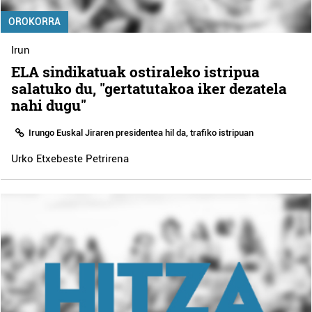
OROKORRA
Irun
ELA sindikatuak ostiraleko istripua
salatuko du, "gertatutakoa iker dezatela
nahi dugu"
Irungo Euskal Jiraren presidentea hil da, trafiko istripuan
Urko Etxebeste Petrirena