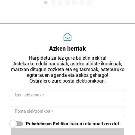
Azken berriak
Harpidetu zaitez gure buletin irekira!
Astekarko eduki nagusiak, asteko albiste ikusienak,
martxan ditugun zozketa eta egitasmoak, asteburuko
egitarauen agenda eta askoz gehiago!
Ostiralero zure posta elektronikoan.
Pribatutasun Politika
irakurri eta onartzen dut.