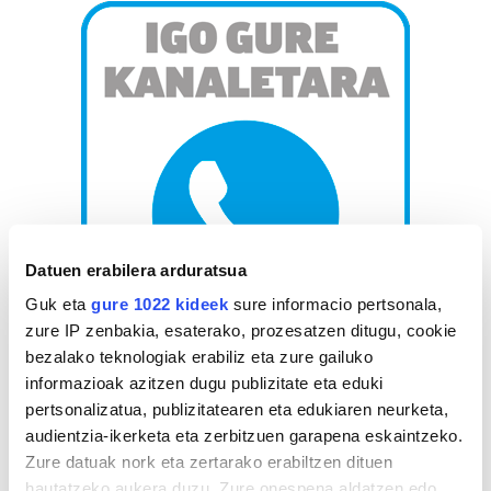
Datuen erabilera arduratsua
Guk eta
gure 1022 kideek
sure informacio pertsonala,
zure IP zenbakia, esaterako, prozesatzen ditugu, cookie
bezalako teknologiak erabiliz eta zure gailuko
AGENDA
informazioak azitzen dugu publizitate eta eduki
pertsonalizatua, publizitatearen eta edukiaren neurketa,
audientzia-ikerketa eta zerbitzuen garapena eskaintzeko.
Abuztua 2026
Zure datuak nork eta zertarako erabiltzen dituen
AL.
AR.
AZ.
OG.
OL.
LR.
IG.
hautatzeko aukera duzu. Zure onespena aldatzen edo