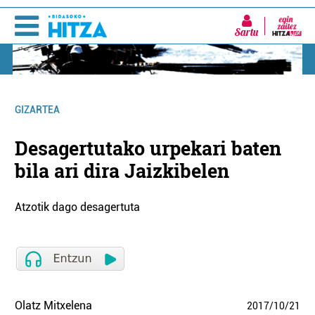
Sartu
GIZARTEA
Desagertutako urpekari baten
bila ari dira Jaizkibelen
Atzotik dago desagertuta
Olatz Mitxelena
2017
/
10
/
21