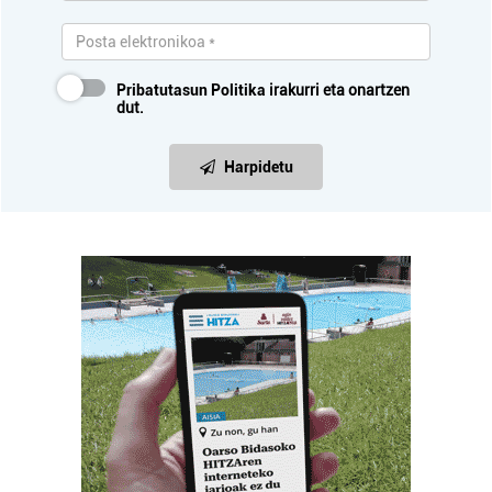
Pribatutasun Politika
irakurri eta onartzen
dut.
Harpidetu