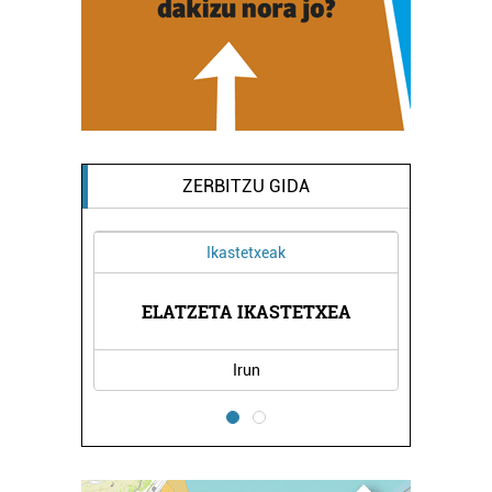
ZERBITZU GIDA
Ikastetxeak
IAK
ELATZETA IKASTETXEA
FE
Irun