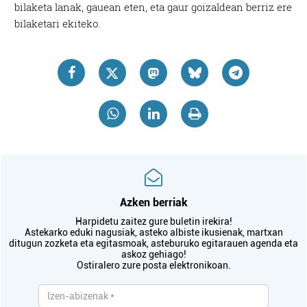
bilaketa lanak, gauean eten, eta gaur goizaldean berriz ere
bilaketari ekiteko.
Azken berriak
Harpidetu zaitez gure buletin irekira!
Astekarko eduki nagusiak, asteko albiste ikusienak, martxan
ditugun zozketa eta egitasmoak, asteburuko egitarauen agenda eta
askoz gehiago!
Ostiralero zure posta elektronikoan.