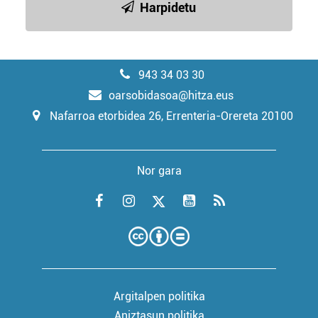
Harpidetu
943 34 03 30
oarsobidasoa@hitza.eus
Nafarroa etorbidea 26, Errenteria-Orereta 20100
Nor gara
Argitalpen politika
Aniztasun politika