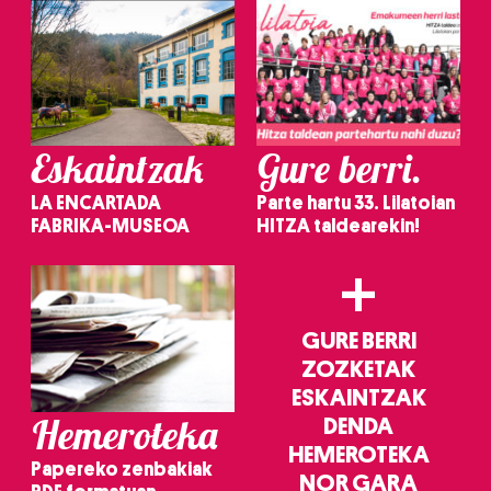
Eskaintzak
Gure berri.
LA ENCARTADA
Parte hartu 33. Lilatoian
FABRIKA-MUSEOA
HITZA taldearekin!
+
GURE BERRI
ZOZKETAK
ESKAINTZAK
Hemeroteka
DENDA
HEMEROTEKA
Papereko zenbakiak
NOR GARA