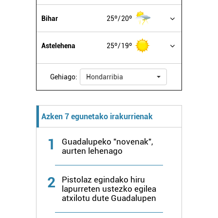
erabiltzen dituen hauta dezakezu.
Bihar
25º
20º
Bazkide batzuek ez dizute baimenik eskatzen, eta beren
interes komertzial legitimoetan babesten dira. Ikusi gure
Astelehena
25º
19º
bazkideen zerrenda, beren ustez zein helburutarako
duten interes legitimoa eta horren aurka nola egin
dezakezun ikusteko.
Gehiago:
Hondarribia
Lortu zure datu pertsonalak prozesatzeko moduari
buruzko informazio gehiago eta ezarri zure lehentasunak
Azken 7 egunetako irakurrienak
datuen atalean. Edozein unetan alda edo ken dezakezu
zure baimena Cookieen adierazpenean.
1
Guadalupeko "novenak",
aurten lehenago
Webgune honek cookie propioak eta hirugarrenen cookie-
fitxategiak erabiltzen ditu. Zure esperientzia eta
2
Pistolaz egindako hiru
zerbitzuak hobetzeko asmoz, cookie teknologiaz
lapurreten ustezko egilea
baliatzen gara. Ohar hau onartuz gero, teknologia hori
atxilotu dute Guadalupen
erabiltzeko baimen esplizitua ematen diguzu.
Gehiago
irakurri