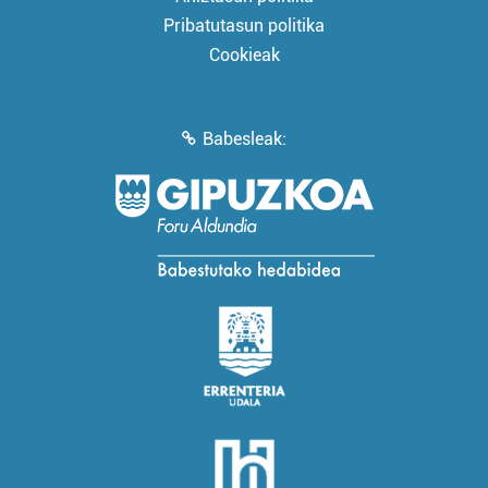
Pribatutasun politika
Cookieak
Babesleak: