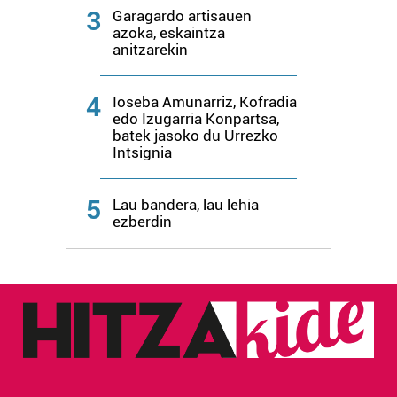
3
Garagardo artisauen
azoka, eskaintza
anitzarekin
4
Ioseba Amunarriz, Kofradia
edo Izugarria Konpartsa,
batek jasoko du Urrezko
Intsignia
5
Lau bandera, lau lehia
ezberdin