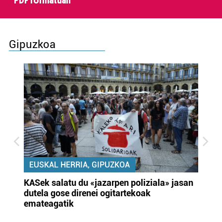
PDF formatuan
Gipuzkoa
EUSKAL HERRIA, GIPUZKOA
KASek salatu du «jazarpen poliziala» jasan
Pa
dutela gose direnei ogitartekoak
da
emateagatik
«s