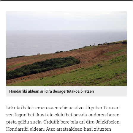
Hondarribi aldean ari dira desagertutakoa bilatzen
Lekuko batek eman zuen abisua atzo. Urpekaritzan ari
zen lagun bat ikusi eta olatu bat pasatu ondoren haren
pista galdu zuela. Ordutik bere bila ari dira Jaizkibelen,
Hondarribi aldean. Atzo arratsaldean hasi zituzten