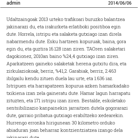
admin
2014
/
06
/
06
Udaltzaingoak 2013 urteko trafikoari buruzko balantzea
jakinarazi du, eta irakurketa erlatiboki positiboa egin
dute. Horrela, istripu eta salaketa gutxiago izan direla
nabarmendu dute. Esku hartzeen kopuruak, baina, gora
egin du, eta guztira 16.128 izan ziren. TAOren salaketari
dagokionez, 2010an baino %24,4 gutxiago izan ziren.
Aparkatzeen gaineko salaketak herena gutxitu dira, eta
zirkulaziokoak, berriz, %41,2. Garabiak, berriz, 2.463
ibilgailu kendu zituen duela lau urte, eta 1.636 iaz.
Istripuen eta harrapatzeen kopurua azken hamarkadako
txikiena izan zela gaineratu dute. Hamar lagun harrapatu
zituzten, eta 171 istripu izan ziren. Bestalde, eskoletako
sentsibilizazio kanpainekin jarraitzen dutela gogorarazi
dute, garraio pribatua gutxiago erabiltzeko xedearekin.
Hurrengo erronka hirigunean 30 kilometro orduko
abiaduran joan beharraz kontzientziatzea izango dela
jakinarazi dute.