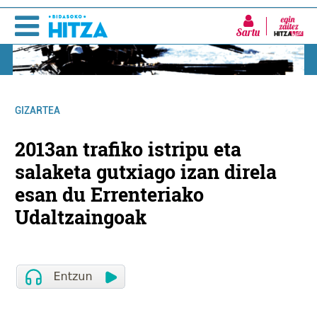
Sartu
GIZARTEA
2013an trafiko istripu eta
salaketa gutxiago izan direla
esan du Errenteriako
Udaltzaingoak