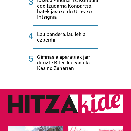
3
Ioseba Amunarriz, Kofradia
edo Izugarria Konpartsa,
batek jasoko du Urrezko
Intsignia
4
Lau bandera, lau lehia
ezberdin
5
Gimnasia aparatuak jarri
dituzte Biteri kalean eta
Kasino Zaharran