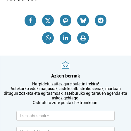
Azken berriak
Harpidetu zaitez gure buletin irekira!
Astekarko eduki nagusiak, asteko albiste ikusienak, martxan
ditugun zozketa eta egitasmoak, asteburuko egitarauen agenda eta
askoz gehiago!
Ostiralero zure posta elektronikoan.