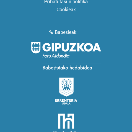
Pribatutasun politika
Cookieak
Babesleak: