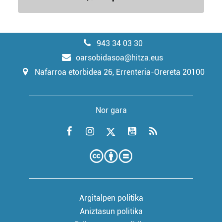
943 34 03 30
oarsobidasoa@hitza.eus
Nafarroa etorbidea 26, Errenteria-Orereta 20100
Nor gara
Argitalpen politika
Aniztasun politika