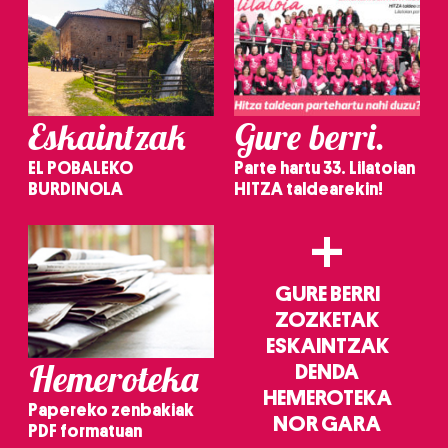
Eskaintzak
Gure berri.
EL POBALEKO
Parte hartu 33. Lilatoian
BURDINOLA
HITZA taldearekin!
+
GURE BERRI
ZOZKETAK
ESKAINTZAK
Hemeroteka
DENDA
HEMEROTEKA
Papereko zenbakiak
NOR GARA
PDF formatuan