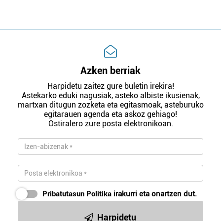
Azken berriak
Harpidetu zaitez gure buletin irekira!
Astekarko eduki nagusiak, asteko albiste ikusienak,
martxan ditugun zozketa eta egitasmoak, asteburuko
egitarauen agenda eta askoz gehiago!
Ostiralero zure posta elektronikoan.
Pribatutasun Politika
irakurri eta onartzen dut.
Harpidetu