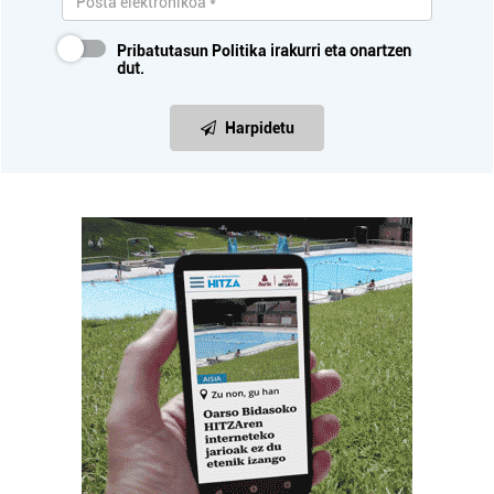
Pribatutasun Politika
irakurri eta onartzen
dut.
Harpidetu