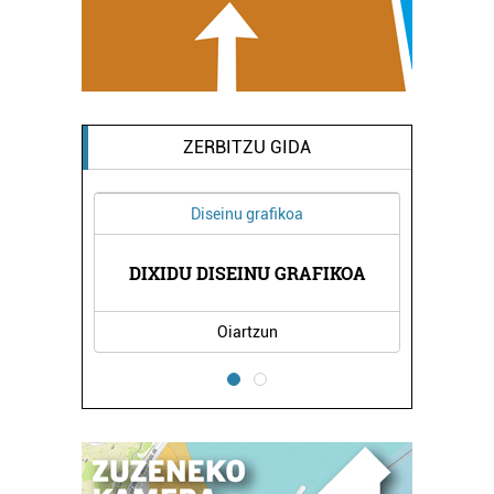
ZERBITZU GIDA
Diseinu grafikoa
A
DIXIDU DISEINU GRAFIKOA
Oiartzun