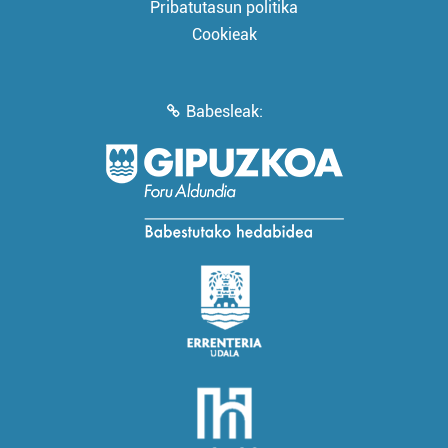
Pribatutasun politika
Cookieak
Babesleak: