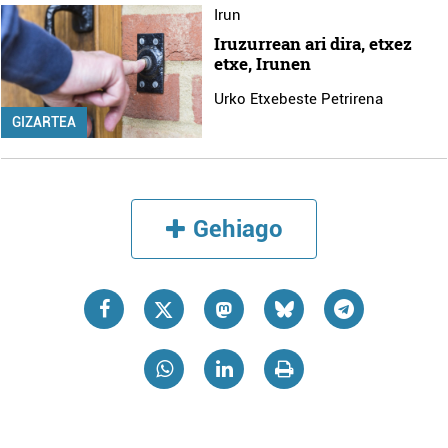
Irun
Iruzurrean ari dira, etxez
etxe, Irunen
Urko Etxebeste Petrirena
GIZARTEA
Gehiago