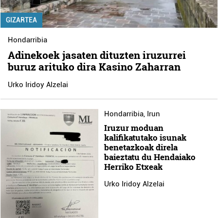
GIZARTEA
Hondarribia
Adinekoek jasaten dituzten iruzurrei
buruz arituko dira Kasino Zaharran
Urko Iridoy Alzelai
Hondarribia
,
Irun
Iruzur moduan
kalifikatutako isunak
benetazkoak direla
baieztatu du Hendaiako
Herriko Etxeak
Urko Iridoy Alzelai