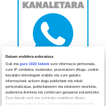
Datuen erabilera arduratsua
Guk eta
gure 1022 kideek
sure informacio pertsonala,
AGENDA
zure IP zenbakia, esaterako, prozesatzen ditugu, cookie
bezalako teknologiak erabiliz eta zure gailuko
informazioak azitzen dugu publizitate eta eduki
Abuztua 2026
pertsonalizatua, publizitatearen eta edukiaren neurketa,
AL.
AR.
AZ.
OG.
OL.
LR.
IG.
audientzia-ikerketa eta zerbitzuen garapena eskaintzeko.
27
28
29
30
31
1
2
Zure datuak nork eta zertarako erabiltzen dituen
3
4
5
6
7
8
9
hautatzeko aukera duzu. Zure onespena aldatzen edo