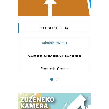
ZERBITZU GIDA
Administrazioak
Ba
SAMAR ADMINISTRAZIOAK
LA
Errenteria-Orereta
Erre