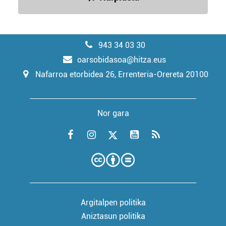
943 34 03 30
oarsobidasoa@hitza.eus
Nafarroa etorbidea 26, Errenteria-Orereta 20100
Nor gara
Argitalpen politika
Aniztasun politika