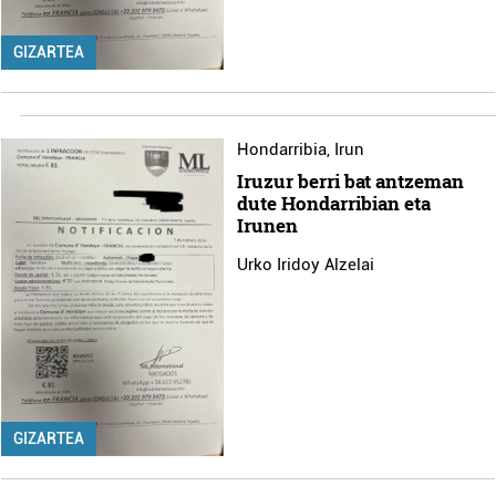
GIZARTEA
Hondarribia
,
Irun
Iruzur berri bat antzeman
dute Hondarribian eta
Irunen
Urko Iridoy Alzelai
GIZARTEA