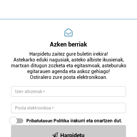
Azken berriak
Harpidetu zaitez gure buletin irekira!
Astekarko eduki nagusiak, asteko albiste ikusienak,
martxan ditugun zozketa eta egitasmoak, asteburuko
egitarauen agenda eta askoz gehiago!
Ostiralero zure posta elektronikoan.
Pribatutasun Politika
irakurri eta onartzen dut.
Harpidetu