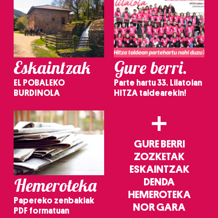
Eskaintzak
Gure berri.
EL POBALEKO
Parte hartu 33. Lilatoian
BURDINOLA
HITZA taldearekin!
+
GURE BERRI
ZOZKETAK
ESKAINTZAK
Hemeroteka
DENDA
HEMEROTEKA
Papereko zenbakiak
NOR GARA
PDF formatuan