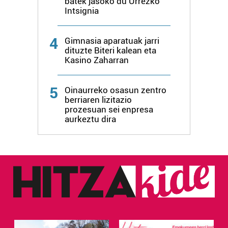
batek jasoko du Urrezko
Intsignia
4
Gimnasia aparatuak jarri
dituzte Biteri kalean eta
Kasino Zaharran
5
Oinaurreko osasun zentro
berriaren lizitazio
prozesuan sei enpresa
aurkeztu dira