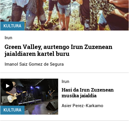
KULTURA
Irun
Green Valley, aurtengo Irun Zuzenean
jaialdiaren kartel buru
Imanol Saiz Gomez de Segura
Irun
Hasi da Irun Zuzenean
musika jaialdia
Asier Perez-Karkamo
KULTURA