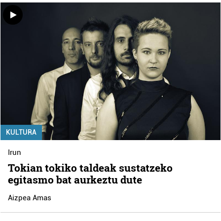
KULTURA
Irun
Tokian tokiko taldeak sustatzeko
egitasmo bat aurkeztu dute
Aizpea Amas