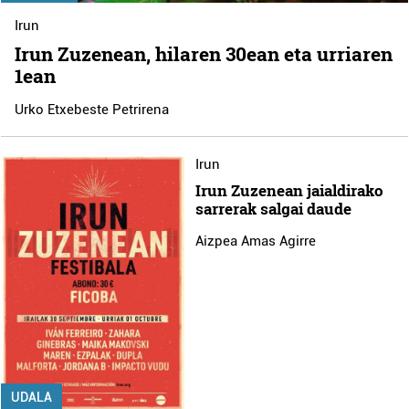
Irun
Irun Zuzenean, hilaren 30ean eta urriaren
1ean
Urko Etxebeste Petrirena
Irun
Irun Zuzenean jaialdirako
sarrerak salgai daude
Aizpea Amas Agirre
UDALA