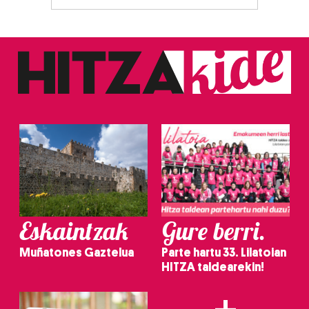
Eskaintzak
Gure berri.
Muñatones Gaztelua
Parte hartu 33. Lilatoian
HITZA taldearekin!