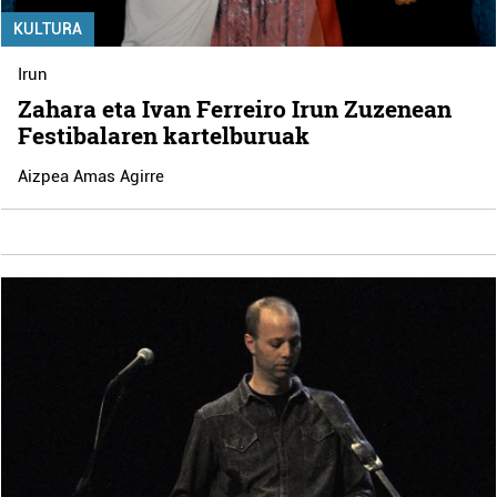
KULTURA
Irun
Zahara eta Ivan Ferreiro Irun Zuzenean
Festibalaren kartelburuak
Aizpea Amas Agirre