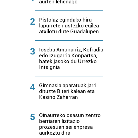
aurten lehenago
2
Pistolaz egindako hiru
lapurreten ustezko egilea
atxilotu dute Guadalupen
3
Ioseba Amunarriz, Kofradia
edo Izugarria Konpartsa,
batek jasoko du Urrezko
Intsignia
4
Gimnasia aparatuak jarri
dituzte Biteri kalean eta
Kasino Zaharran
5
Oinaurreko osasun zentro
berriaren lizitazio
prozesuan sei enpresa
aurkeztu dira