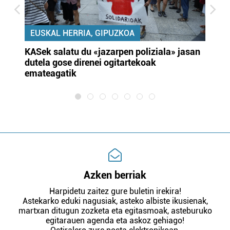
EUSKAL HERRIA, GIPUZKOA
KASek salatu du «jazarpen poliziala» jasan
Pa
dutela gose direnei ogitartekoak
da
emateagatik
«s
Azken berriak
Harpidetu zaitez gure buletin irekira!
Astekarko eduki nagusiak, asteko albiste ikusienak,
martxan ditugun zozketa eta egitasmoak, asteburuko
egitarauen agenda eta askoz gehiago!