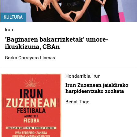
KULTURA
Irun
'Baginaren bakarrizketak' umore-
ikuskizuna, CBAn
Gorka Correyero Llamas
Hondarribia
,
Irun
Irun Zuzenean jaialdirako
harpideentzako zozketa
Beñat Trigo