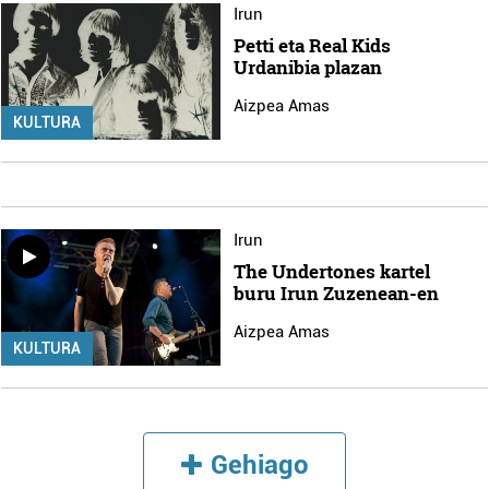
Irun
Petti eta Real Kids
Urdanibia plazan
Aizpea Amas
KULTURA
Irun
The Undertones kartel
buru Irun Zuzenean-en
Aizpea Amas
KULTURA
Gehiago