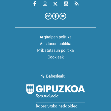
Argitalpen politika
Aniztasun politika
Pribatutasun politika
Cookieak
Babesleak: