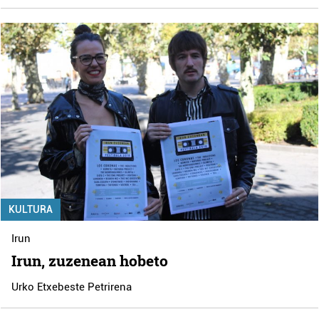
KULTURA
Irun
Irun, zuzenean hobeto
Urko Etxebeste Petrirena