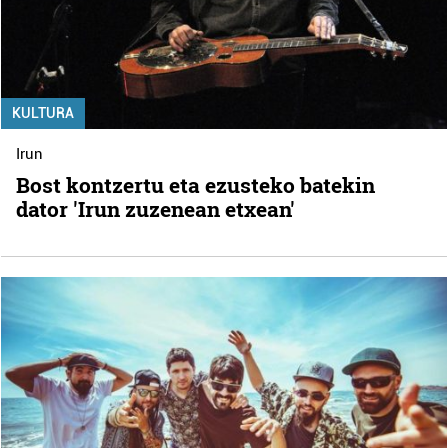
KULTURA
Irun
Bost kontzertu eta ezusteko batekin
dator 'Irun zuzenean etxean'