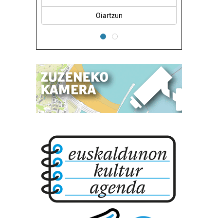
dezakezun ikusteko.
Oiartzun
Lortu zure datu pertsonalak prozesatzeko moduari
buruzko informazio gehiago eta ezarri zure lehentasunak
datuen atalean. Edozein unetan alda edo ken dezakezu
zure baimena Cookieen adierazpenean.
Webgune honek cookie propioak eta hirugarrenen cookie-
fitxategiak erabiltzen ditu. Zure esperientzia eta
zerbitzuak hobetzeko asmoz, cookie teknologiaz
baliatzen gara. Ohar hau onartuz gero, teknologia hori
erabiltzeko baimen esplizitua ematen diguzu.
Gehiago
irakurri