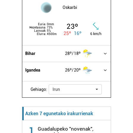
Oskarbi
23º
Euria:
0mm
Hezetasuna:
73%
Lainoak:
5%
25º
16º
6 km/h
Elurra:
4500m
Bihar
28º
18º
Igandea
26º
20º
Gehiago:
Irun
Azken 7 egunetako irakurrienak
1
Guadalupeko "novenak",