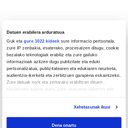
Datuen erabilera arduratsua
Guk eta
gure 1022 kideek
sure informacio pertsonala,
zure IP zenbakia, esaterako, prozesatzen ditugu, cookie
bezalako teknologiak erabiliz eta zure gailuko
informazioak azitzen dugu publizitate eta eduki
pertsonalizatua, publizitatearen eta edukiaren neurketa,
audientzia-ikerketa eta zerbitzuen garapena eskaintzeko.
Zure datuak nork eta zertarako erabiltzen dituen
hautatzeko aukera duzu. Zure onespena aldatzen edo
deuseztatzen ahal duzu edozein momentutan, Cookie
deklaraziotik edo Privacy triggerean klikatuz.
Xehetasunak ikusi
If you allow, we would also like to:
Collect information about your geographical
Dena onartu