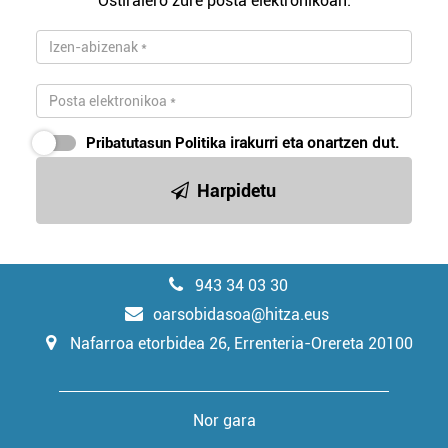
Ostiralero zure posta elektronikoan.
Pribatutasun Politika
irakurri eta onartzen dut.
Harpidetu
943 34 03 30
oarsobidasoa@hitza.eus
Nafarroa etorbidea 26, Errenteria-Orereta 20100
Nor gara