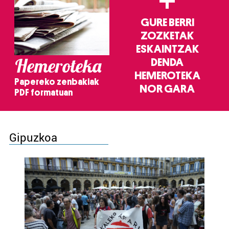
+
GURE BERRI
ZOZKETAK
ESKAINTZAK
Hemeroteka
DENDA
HEMEROTEKA
Papereko zenbakiak
NOR GARA
PDF formatuan
Gipuzkoa