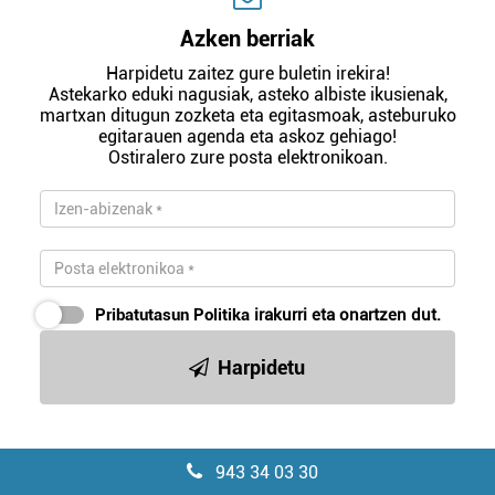
Azken berriak
Harpidetu zaitez gure buletin irekira!
Astekarko eduki nagusiak, asteko albiste ikusienak,
martxan ditugun zozketa eta egitasmoak, asteburuko
egitarauen agenda eta askoz gehiago!
Ostiralero zure posta elektronikoan.
Pribatutasun Politika
irakurri eta onartzen dut.
Harpidetu
943 34 03 30