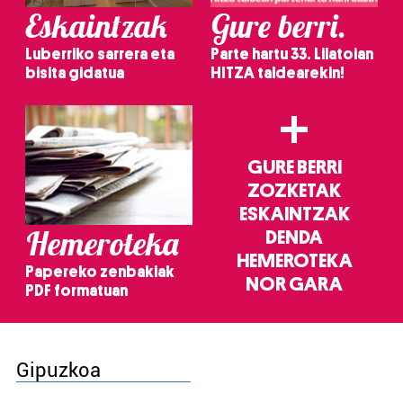
Eskaintzak
Gure berri.
Luberriko sarrera eta
Parte hartu 33. Lilatoian
bisita gidatua
HITZA taldearekin!
+
GURE BERRI
ZOZKETAK
ESKAINTZAK
Hemeroteka
DENDA
HEMEROTEKA
Papereko zenbakiak
NOR GARA
PDF formatuan
Gipuzkoa