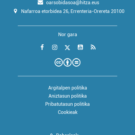
oarsobidasoa@hitza.eus
Nafarroa etorbidea 26, Errenteria-Orereta 20100
Nor gara
Argitalpen politika
Aniztasun politika
Pribatutasun politika
Cookieak