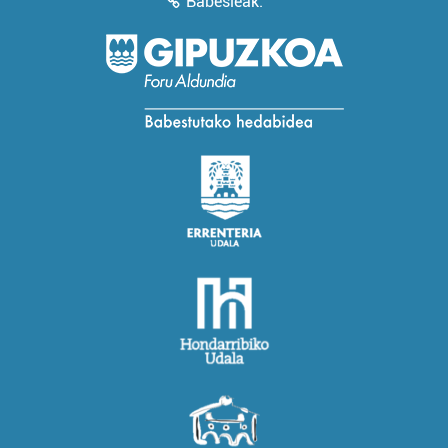
Babesleak: