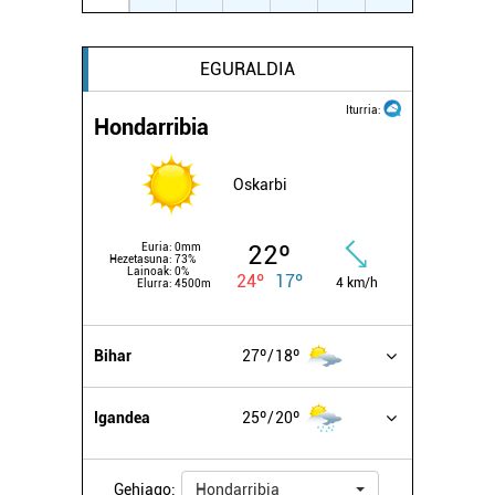
EGURALDIA
Iturria:
Hondarribia
Oskarbi
22º
Euria:
0mm
Hezetasuna:
73%
Lainoak:
0%
24º
17º
4 km/h
Elurra:
4500m
Bihar
27º
18º
Igandea
25º
20º
Gehiago:
Hondarribia