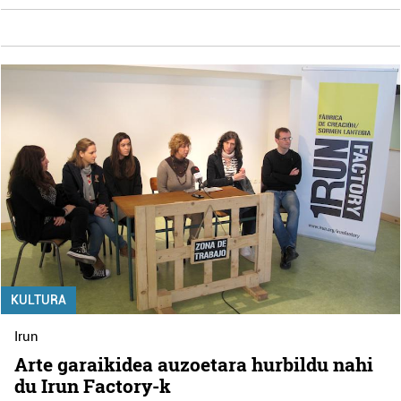
KULTURA
Irun
Arte garaikidea auzoetara hurbildu nahi
du Irun Factory-k