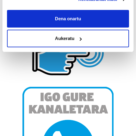
If you allow, we would also like to:
Collect information about your geographical
Dena onartu
location which can be accurate to within several
meters
Aukeratu
Identify your device by actively scanning it for
specific characteristics (fingerprinting)
Find out more about how your personal data is processed
and set your preferences in the
details section
.
Guk eta gure bazkideek zure datu pertsonalak
prozesatzen ditugu, zure IP zenbakia, besteak beste,
teknologia erabiliz, cookieak adibidez, iragarki eta eduki
pertsonalizatuak eskaintzeko, iragarkiak eta edukia
neurtzeko, jendeari buruzko informazioa biltzeko eta
produktuak garatzeko. Zure datuak nork eta zertarako
erabiltzen dituen hauta dezakezu.
Bazkide batzuek ez dizute baimenik eskatzen, eta beren