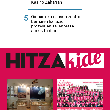
Kasino Zaharran
5
Oinaurreko osasun zentro
berriaren lizitazio
prozesuan sei enpresa
aurkeztu dira