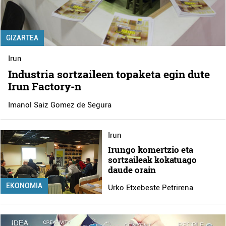
GIZARTEA
Irun
Industria sortzaileen topaketa egin dute
Irun Factory-n
Imanol Saiz Gomez de Segura
Irun
Irungo komertzio eta
sortzaileak kokatuago
daude orain
EKONOMIA
Urko Etxebeste Petrirena