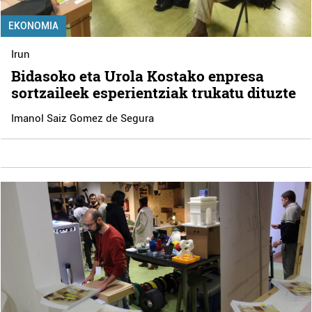
EKONOMIA
Irun
Bidasoko eta Urola Kostako enpresa
sortzaileek esperientziak trukatu dituzte
Imanol Saiz Gomez de Segura