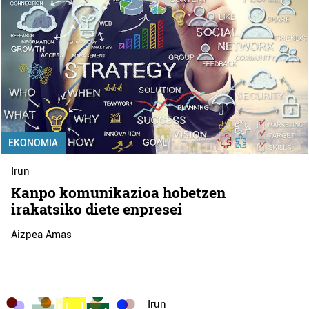
EKONOMIA
Irun
Kanpo komunikazioa hobetzen
irakatsiko diete enpresei
Aizpea Amas
Irun