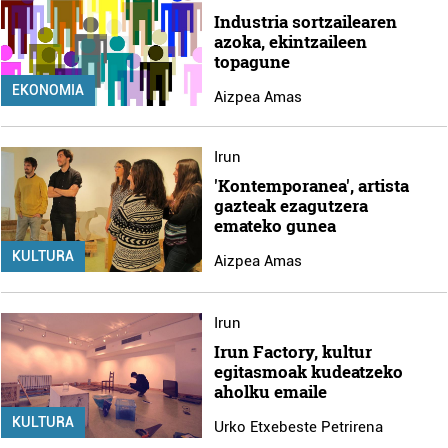
Industria sortzailearen
azoka, ekintzaileen
topagune
EKONOMIA
Aizpea Amas
Irun
'Kontemporanea', artista
gazteak ezagutzera
emateko gunea
KULTURA
Aizpea Amas
Irun
Irun Factory, kultur
egitasmoak kudeatzeko
aholku emaile
KULTURA
Urko Etxebeste Petrirena