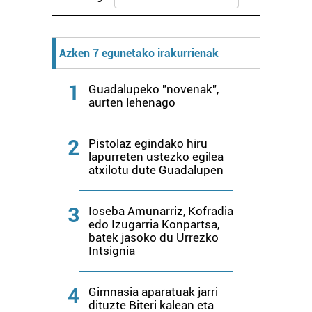
Azken 7 egunetako irakurrienak
1
Guadalupeko "novenak",
aurten lehenago
2
Pistolaz egindako hiru
lapurreten ustezko egilea
atxilotu dute Guadalupen
3
Ioseba Amunarriz, Kofradia
edo Izugarria Konpartsa,
batek jasoko du Urrezko
Intsignia
4
Gimnasia aparatuak jarri
dituzte Biteri kalean eta