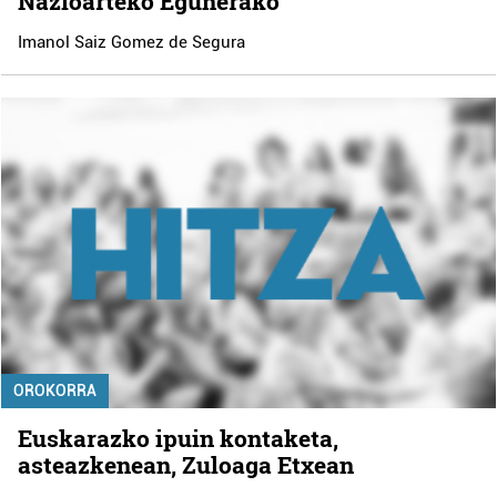
Nazioarteko Egunerako
Imanol Saiz Gomez de Segura
OROKORRA
Euskarazko ipuin kontaketa,
asteazkenean, Zuloaga Etxean