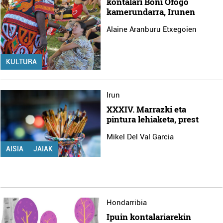
kontalari Boni Ofogo
kamerundarra, Irunen
Alaine Aranburu Etxegoien
KULTURA
Irun
XXXIV. Marrazki eta
pintura lehiaketa, prest
Mikel Del Val Garcia
AISIA
JAIAK
Hondarribia
Ipuin kontalariarekin