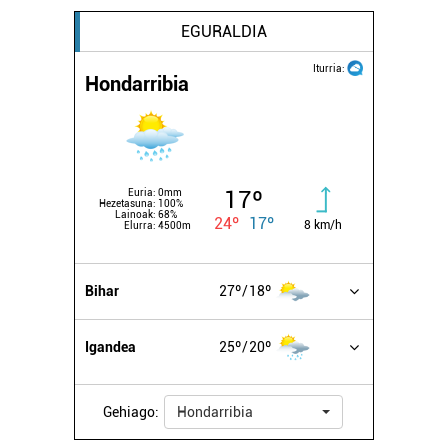
EGURALDIA
Iturria:
Hondarribia
17º
Euria:
0mm
Hezetasuna:
100%
Lainoak:
68%
24º
17º
8 km/h
Elurra:
4500m
Bihar
27º
18º
Igandea
25º
20º
Gehiago:
Hondarribia