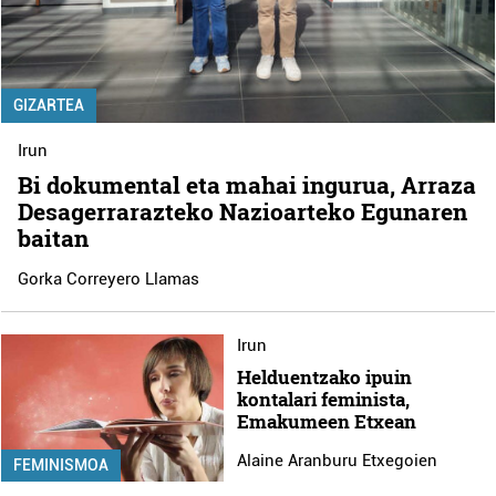
GIZARTEA
Irun
Bi dokumental eta mahai ingurua, Arraza
Desagerrarazteko Nazioarteko Egunaren
baitan
Gorka Correyero Llamas
Irun
Helduentzako ipuin
kontalari feminista,
Emakumeen Etxean
Alaine Aranburu Etxegoien
FEMINISMOA