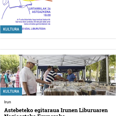
KULTURA
KULTURA
Irun
Astebeteko egitaraua Irunen Liburuaren