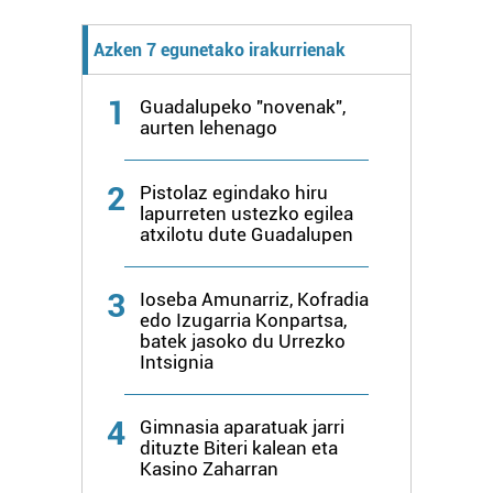
Azken 7 egunetako irakurrienak
1
Guadalupeko "novenak",
aurten lehenago
2
Pistolaz egindako hiru
lapurreten ustezko egilea
atxilotu dute Guadalupen
3
Ioseba Amunarriz, Kofradia
edo Izugarria Konpartsa,
batek jasoko du Urrezko
Intsignia
4
Gimnasia aparatuak jarri
dituzte Biteri kalean eta
Kasino Zaharran