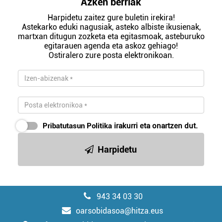
Azken berriak
Harpidetu zaitez gure buletin irekira!
Astekarko eduki nagusiak, asteko albiste ikusienak,
martxan ditugun zozketa eta egitasmoak, asteburuko
egitarauen agenda eta askoz gehiago!
Ostiralero zure posta elektronikoan.
Pribatutasun Politika
irakurri eta onartzen dut.
Harpidetu
943 34 03 30
oarsobidasoa@hitza.eus