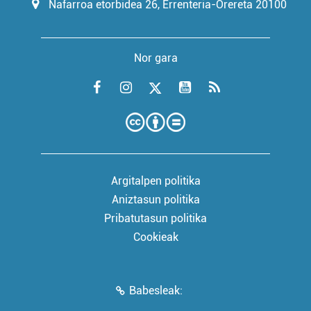
Nafarroa etorbidea 26, Errenteria-Orereta 20100
Nor gara
Argitalpen politika
Aniztasun politika
Pribatutasun politika
Cookieak
Babesleak: