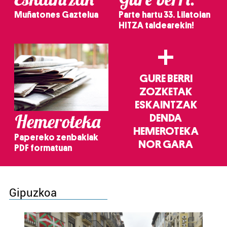
Muñatones Gaztelua
Parte hartu 33. Lilatoian
HITZA taldearekin!
+
GURE BERRI
ZOZKETAK
ESKAINTZAK
Hemeroteka
DENDA
HEMEROTEKA
Papereko zenbakiak
NOR GARA
PDF formatuan
Gipuzkoa