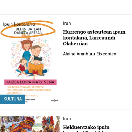
Irun
Hurrengo asteartean ipuin
kontalaria, Larreaundi
Olaberrian
Alaine Aranburu Etxegoien
KULTURA
Irun
Helduentzako ipuin