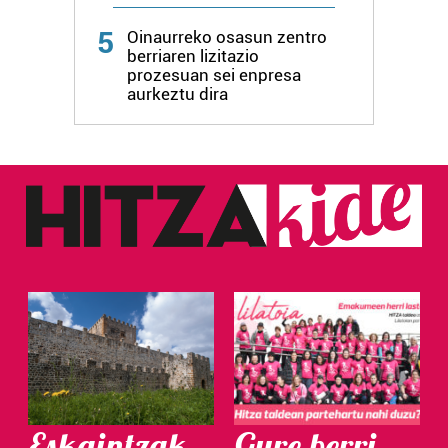
5
Oinaurreko osasun zentro
berriaren lizitazio
prozesuan sei enpresa
aurkeztu dira
Eskaintzak
Gure berri.