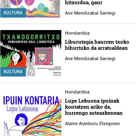
hitzordua, gaur
KULTURA
Ane Mendizabal Sarriegi
Hondarribia
Liburutegia haurren txoko
bihurtuko da arratsaldean
Ane Mendizabal Sarriegi
KULTURA
Hondarribia
Lupe Lekuona ipuinak
kontatzen ariko da,
hurrengo asteazkenean
Alaine Aranburu Etxegoien