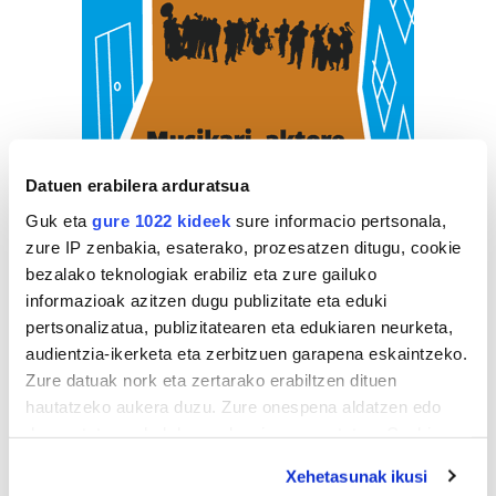
Datuen erabilera arduratsua
Guk eta
gure 1022 kideek
sure informacio pertsonala,
zure IP zenbakia, esaterako, prozesatzen ditugu, cookie
bezalako teknologiak erabiliz eta zure gailuko
informazioak azitzen dugu publizitate eta eduki
pertsonalizatua, publizitatearen eta edukiaren neurketa,
audientzia-ikerketa eta zerbitzuen garapena eskaintzeko.
Zure datuak nork eta zertarako erabiltzen dituen
hautatzeko aukera duzu. Zure onespena aldatzen edo
deuseztatzen ahal duzu edozein momentutan, Cookie
deklaraziotik edo Privacy triggerean klikatuz.
ZERBITZU GIDA
Xehetasunak ikusi