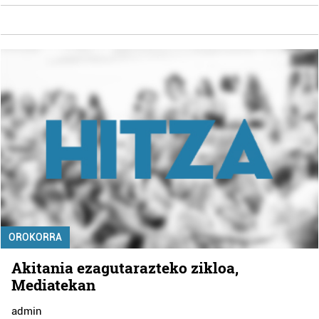
OROKORRA
Akitania ezagutarazteko zikloa,
Mediatekan
admin