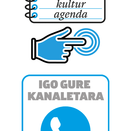
interes komertzial legitimoetan babesten dira. Ikusi gure
bazkideen zerrenda, beren ustez zein helburutarako
duten interes legitimoa eta horren aurka nola egin
dezakezun ikusteko.
Lortu zure datu pertsonalak prozesatzeko moduari
buruzko informazio gehiago eta ezarri zure lehentasunak
datuen atalean. Edozein unetan alda edo ken dezakezu
zure baimena Cookieen adierazpenean.
Webgune honek cookie propioak eta hirugarrenen cookie-
fitxategiak erabiltzen ditu. Zure esperientzia eta
zerbitzuak hobetzeko asmoz, cookie teknologiaz
baliatzen gara. Ohar hau onartuz gero, teknologia hori
erabiltzeko baimen esplizitua ematen diguzu.
Gehiago
irakurri