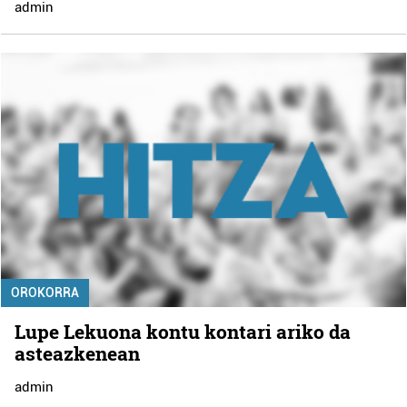
admin
OROKORRA
Lupe Lekuona kontu kontari ariko da
asteazkenean
admin