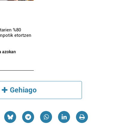
tarien %80
anpotik etortzen
Administrazioak
Ostalaritza
ra azokan
PASAIAKO PORTU
KABIGORRI ATEN
AGINTARITZA
Pasaia
Irun
Gehiago