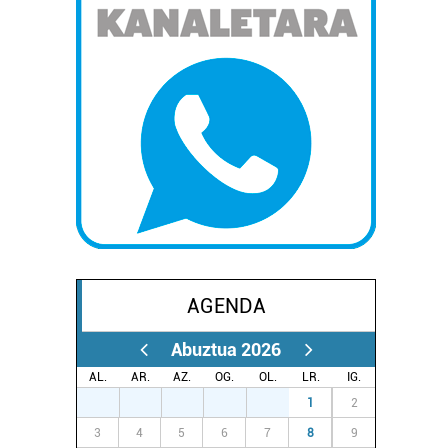
AGENDA
Abuztua 2026
AL.
AR.
AZ.
OG.
OL.
LR.
IG.
27
28
29
30
31
1
2
3
4
5
6
7
8
9