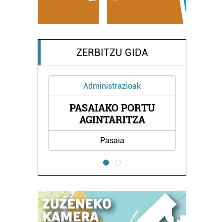
ZERBITZU GIDA
Administrazioak
PASAIAKO PORTU
EOA
KA
AGINTARITZA
Pasaia