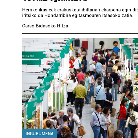
Herriko ikasleek erakusketa ibiltariari ekarpena egin di
iritsiko da Hondarribira egitasmoaren itsasoko zatia.
Oarso Bidasoko Hitza
INGURUMENA