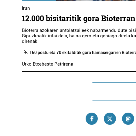
Irun
12.000 bisitaritik gora Bioterran
Bioterra azokaren antolatzaileek nabarmendu dute bisi
Gipuzkoatik iritsi dela, baina gero eta gehiago direla k
direnak.
160 postu eta 70 ekitalditik gora hamaseigarren Bioter
Urko Etxebeste Petrirena