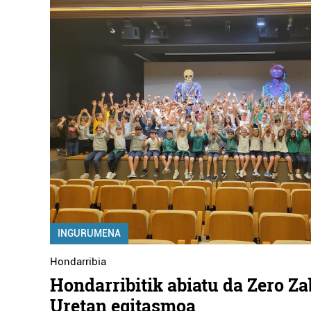
INGURUMENA
Hondarribia
Hondarribitik abiatu da Zero Za
Uretan egitasmoa