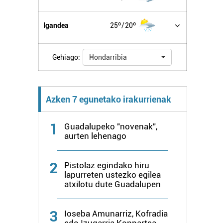
Igandea
25º
20º
Gehiago:
Hondarribia
Azken 7 egunetako irakurrienak
1
Guadalupeko "novenak",
aurten lehenago
2
Pistolaz egindako hiru
lapurreten ustezko egilea
atxilotu dute Guadalupen
3
Ioseba Amunarriz, Kofradia