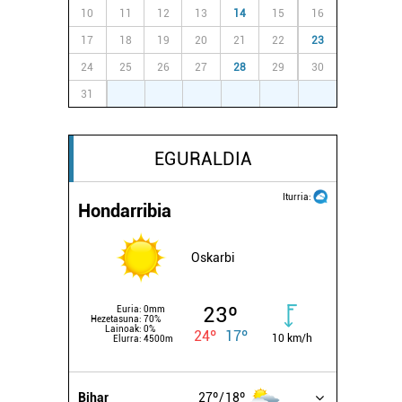
10
11
12
13
14
15
16
17
18
19
20
21
22
23
24
25
26
27
28
29
30
31
1
2
3
4
5
6
EGURALDIA
Iturria:
Hondarribia
Oskarbi
23º
Euria:
0mm
Hezetasuna:
70%
Lainoak:
0%
24º
17º
10 km/h
Elurra:
4500m
Bihar
27º
18º