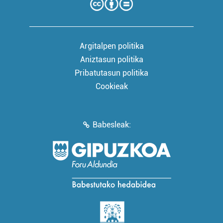
Argitalpen politika
Aniztasun politika
Pribatutasun politika
Cookieak
Babesleak: