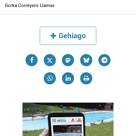
Gorka Correyero Llamas
Gehiago