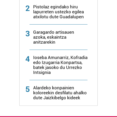
baliatzen gara. Ohar hau onartuz gero, teknologia hori
2
Pistolaz egindako hiru
erabiltzeko baimen esplizitua ematen diguzu.
Gehiago
lapurreten ustezko egilea
irakurri
atxilotu dute Guadalupen
3
Garagardo artisauen
azoka, eskaintza
anitzarekin
4
Ioseba Amunarriz, Kofradia
edo Izugarria Konpartsa,
batek jasoko du Urrezko
Intsignia
5
Alardeko konpainien
koloreekin desfilatu ahalko
dute Jaizkibelgo kideek