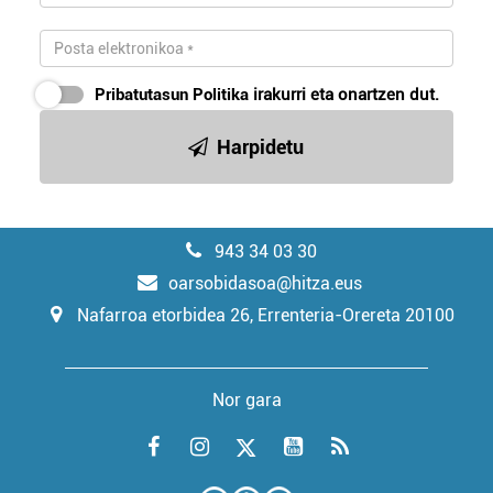
Pribatutasun Politika
irakurri eta onartzen dut.
Harpidetu
943 34 03 30
oarsobidasoa@hitza.eus
Nafarroa etorbidea 26, Errenteria-Orereta 20100
Nor gara