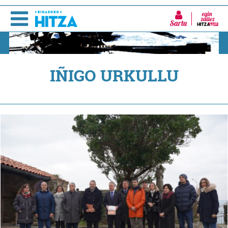
Sartu
IÑIGO URKULLU