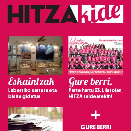
Eskaintzak
Gure berri.
Luberriko sarrera eta
Parte hartu 33. Lilatoian
bisita gidatua
HITZA taldearekin!
+
GURE BERRI