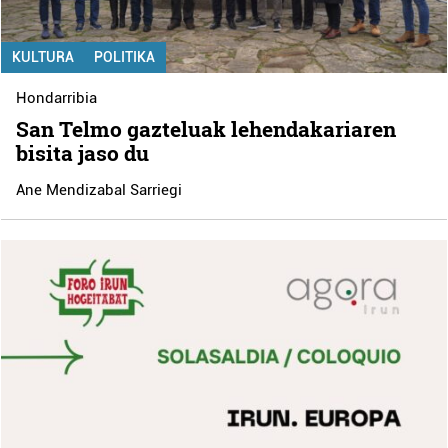
KULTURA
POLITIKA
Hondarribia
San Telmo gazteluak lehendakariaren
bisita jaso du
Ane Mendizabal Sarriegi