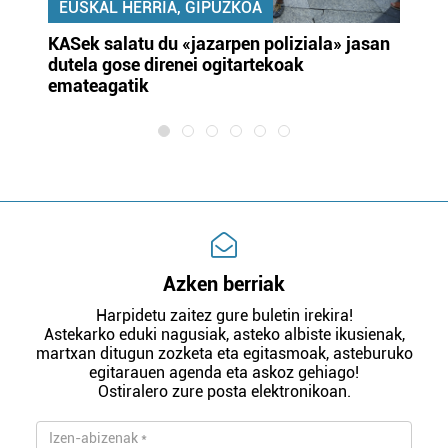
EUSKAL HERRIA, GIPUZKOA
KASek salatu du «jazarpen poliziala» jasan
Pa
dutela gose direnei ogitartekoak
da
emateagatik
«s
Azken berriak
Harpidetu zaitez gure buletin irekira!
Astekarko eduki nagusiak, asteko albiste ikusienak,
martxan ditugun zozketa eta egitasmoak, asteburuko
egitarauen agenda eta askoz gehiago!
Ostiralero zure posta elektronikoan.