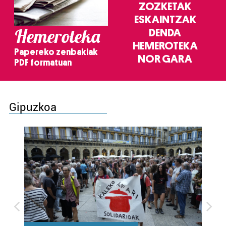
ZOZKETAK
ESKAINTZAK
Hemeroteka
DENDA
HEMEROTEKA
Papereko zenbakiak
NOR GARA
PDF formatuan
Gipuzkoa