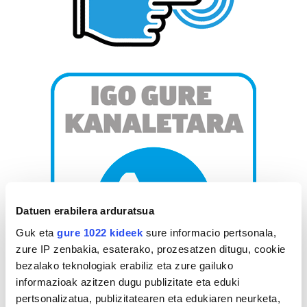
Datuen erabilera arduratsua
Guk eta
gure 1022 kideek
sure informacio pertsonala,
zure IP zenbakia, esaterako, prozesatzen ditugu, cookie
bezalako teknologiak erabiliz eta zure gailuko
informazioak azitzen dugu publizitate eta eduki
pertsonalizatua, publizitatearen eta edukiaren neurketa,