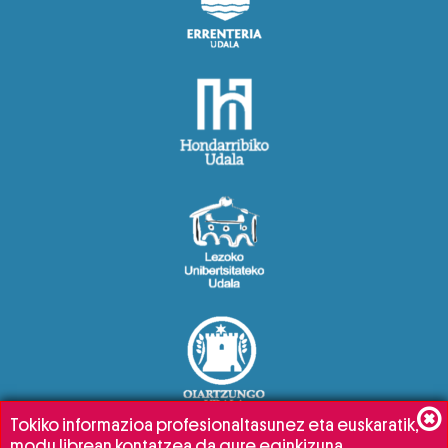
Tokiko informazioa profesionaltasunez eta euskaratik,
modu librean kontatzea da gure eginkizuna.