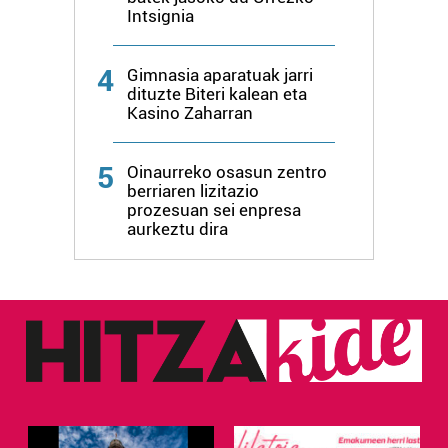
erabiltzen dituen hauta dezakezu.
Intsignia
Bazkide batzuek ez dizute baimenik eskatzen, eta beren
4
Gimnasia aparatuak jarri
interes komertzial legitimoetan babesten dira. Ikusi gure
dituzte Biteri kalean eta
bazkideen zerrenda, beren ustez zein helburutarako
Kasino Zaharran
duten interes legitimoa eta horren aurka nola egin
dezakezun ikusteko.
5
Oinaurreko osasun zentro
berriaren lizitazio
Lortu zure datu pertsonalak prozesatzeko moduari
prozesuan sei enpresa
buruzko informazio gehiago eta ezarri zure lehentasunak
aurkeztu dira
datuen atalean. Edozein unetan alda edo ken dezakezu
zure baimena Cookieen adierazpenean.
Webgune honek cookie propioak eta hirugarrenen cookie-
fitxategiak erabiltzen ditu. Zure esperientzia eta
zerbitzuak hobetzeko asmoz, cookie teknologiaz
baliatzen gara. Ohar hau onartuz gero, teknologia hori
erabiltzeko baimen esplizitua ematen diguzu.
Gehiago
irakurri