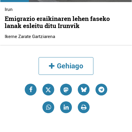
Irun
Emigrazio eraikinaren lehen faseko
lanak esleitu ditu Irunvik
Ikerne Zarate Gartziarena
Gehiago