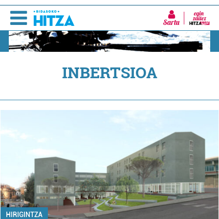
Sartu
INBERTSIOA
HIRIGINTZA