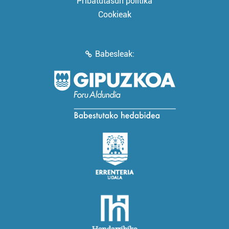
Pribatutasun politika
Cookieak
Babesleak: