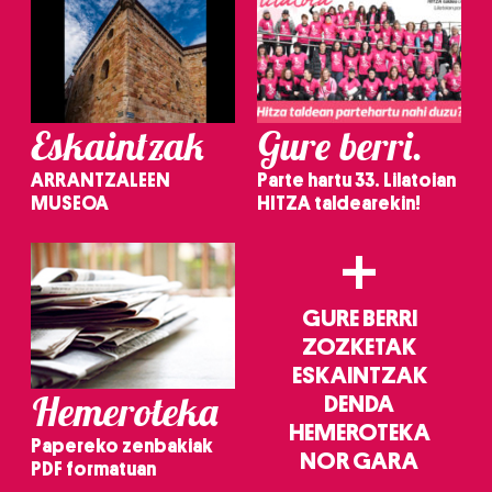
Eskaintzak
Gure berri.
ARRANTZALEEN
Parte hartu 33. Lilatoian
MUSEOA
HITZA taldearekin!
+
GURE BERRI
ZOZKETAK
ESKAINTZAK
Hemeroteka
DENDA
HEMEROTEKA
Papereko zenbakiak
NOR GARA
PDF formatuan