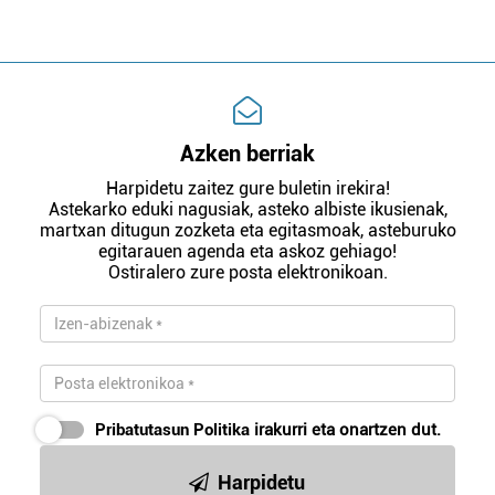
Azken berriak
Harpidetu zaitez gure buletin irekira!
Astekarko eduki nagusiak, asteko albiste ikusienak,
martxan ditugun zozketa eta egitasmoak, asteburuko
egitarauen agenda eta askoz gehiago!
Ostiralero zure posta elektronikoan.
Pribatutasun Politika
irakurri eta onartzen dut.
Harpidetu