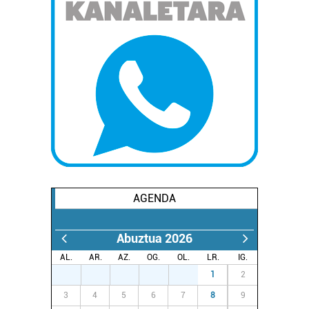
AGENDA
Abuztua 2026
AL.
AR.
AZ.
OG.
OL.
LR.
IG.
27
28
29
30
31
1
2
3
4
5
6
7
8
9