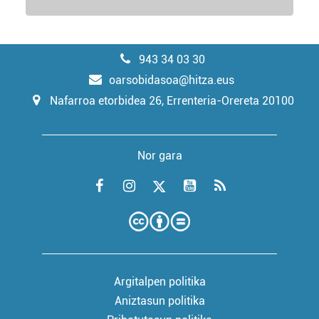
943 34 03 30
oarsobidasoa@hitza.eus
Nafarroa etorbidea 26, Errenteria-Orereta 20100
Nor gara
Argitalpen politika
Aniztasun politika