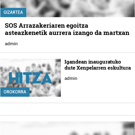
GIZARTEA
SOS Arrazakeriaren egoitza
asteazkenetik aurrera izango da martxan
admin
Igandean inauguratuko
dute Xenpelarren eskultura
admin
OROKORRA