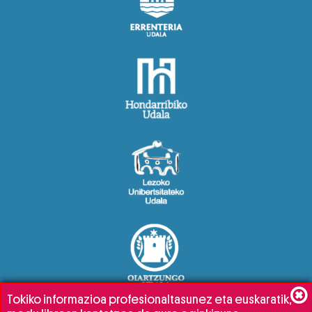
Tokiko informazioa profesionaltasunez eta euskaratik,