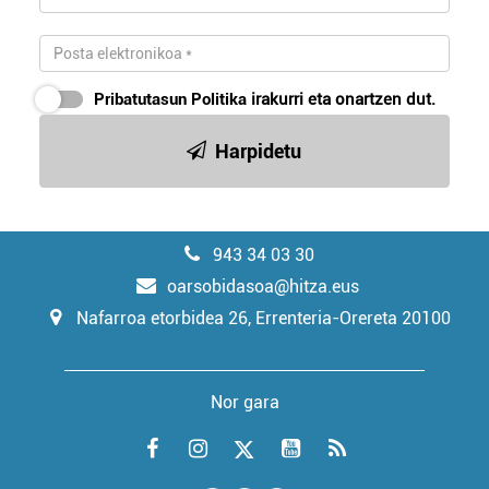
Pribatutasun Politika
irakurri eta onartzen dut.
Harpidetu
943 34 03 30
oarsobidasoa@hitza.eus
Nafarroa etorbidea 26, Errenteria-Orereta 20100
Nor gara