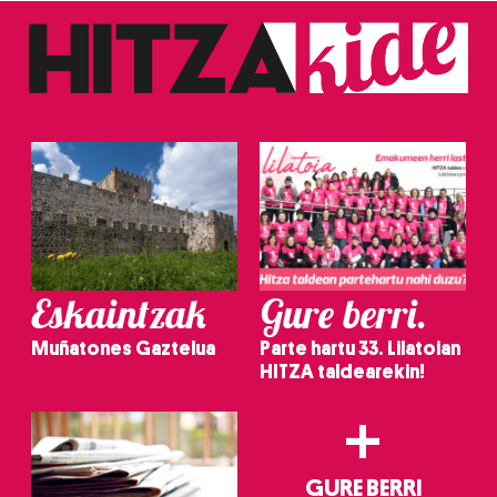
Eskaintzak
Gure berri.
Muñatones Gaztelua
Parte hartu 33. Lilatoian
HITZA taldearekin!
+
GURE BERRI