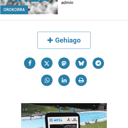
admin
OROKORRA
Gehiago