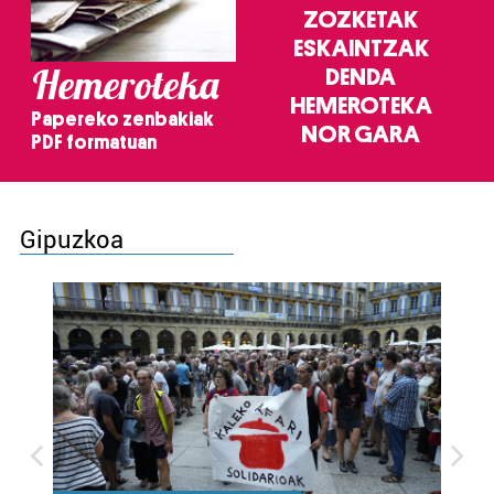
ZOZKETAK
ESKAINTZAK
Hemeroteka
DENDA
HEMEROTEKA
Papereko zenbakiak
NOR GARA
PDF formatuan
Gipuzkoa