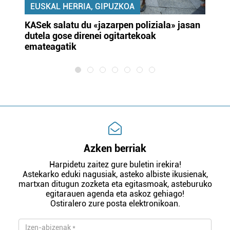
EUSKAL HERRIA, GIPUZKOA
KASek salatu du «jazarpen poliziala» jasan
Pa
dutela gose direnei ogitartekoak
da
emateagatik
«s
Azken berriak
Harpidetu zaitez gure buletin irekira!
Astekarko eduki nagusiak, asteko albiste ikusienak,
martxan ditugun zozketa eta egitasmoak, asteburuko
egitarauen agenda eta askoz gehiago!
Ostiralero zure posta elektronikoan.