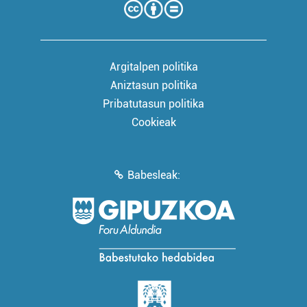
Argitalpen politika
Aniztasun politika
Pribatutasun politika
Cookieak
Babesleak: