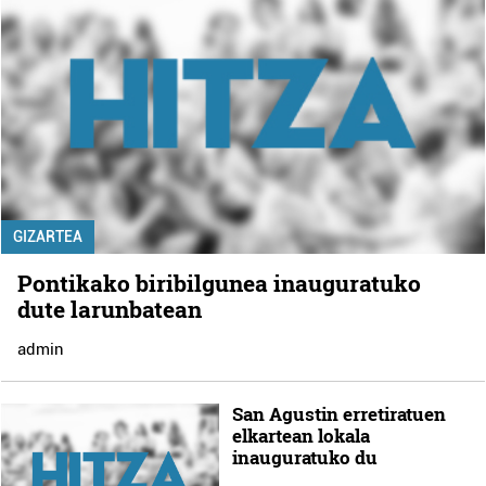
GIZARTEA
Pontikako biribilgunea inauguratuko
dute larunbatean
admin
San Agustin erretiratuen
elkartean lokala
inauguratuko du