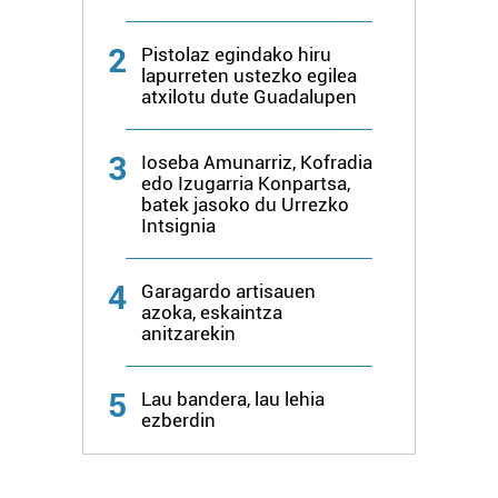
baliatzen gara. Ohar hau onartuz gero, teknologia hori
erabiltzeko baimen esplizitua ematen diguzu.
Gehiago
2
Pistolaz egindako hiru
irakurri
lapurreten ustezko egilea
atxilotu dute Guadalupen
3
Ioseba Amunarriz, Kofradia
edo Izugarria Konpartsa,
batek jasoko du Urrezko
Intsignia
4
Garagardo artisauen
azoka, eskaintza
anitzarekin
5
Lau bandera, lau lehia
ezberdin