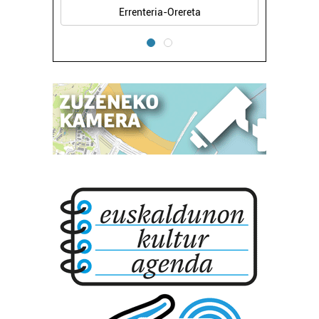
Errenteria-Orereta