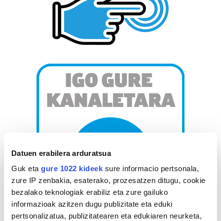
Datuen erabilera arduratsua
Guk eta
gure 1022 kideek
sure informacio pertsonala,
zure IP zenbakia, esaterako, prozesatzen ditugu, cookie
bezalako teknologiak erabiliz eta zure gailuko
informazioak azitzen dugu publizitate eta eduki
pertsonalizatua, publizitatearen eta edukiaren neurketa,