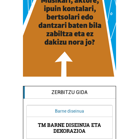
ZERBITZU GIDA
Barne diseinua
TM BARNE DISEINUA ETA
A
DEKORAZIOA