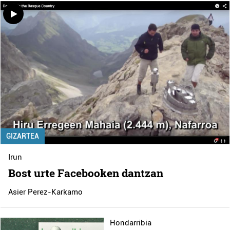
GIZARTEA
Irun
Bost urte Facebooken dantzan
Asier Perez-Karkamo
Hondarribia