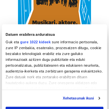
Datuen erabilera arduratsua
Guk eta
gure 1022 kideek
sure informacio pertsonala,
zure IP zenbakia, esaterako, prozesatzen ditugu, cookie
bezalako teknologiak erabiliz eta zure gailuko
informazioak azitzen dugu publizitate eta eduki
pertsonalizatua, publizitatearen eta edukiaren neurketa,
audientzia-ikerketa eta zerbitzuen garapena eskaintzeko.
Zure datuak nork eta zertarako erabiltzen dituen
hautatzeko aukera duzu. Zure onespena aldatzen edo
deuseztatzen ahal duzu edozein momentutan, Cookie
deklaraziotik edo Privacy triggerean klikatuz.
ZERBITZU GIDA
Xehetasunak ikusi
If you allow, we would also like to: