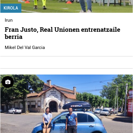
KIROLA
Irun
Fran Justo, Real Unionen entrenatzaile
berria
Mikel Del Val Garcia