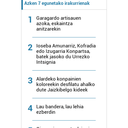
Azken 7 egunetako irakurrienak
1
Garagardo artisauen
azoka, eskaintza
anitzarekin
2
Ioseba Amunarriz, Kofradia
edo Izugarria Konpartsa,
batek jasoko du Urrezko
Intsignia
3
Alardeko konpainien
koloreekin desfilatu ahalko
dute Jaizkibelgo kideek
4
Lau bandera, lau lehia
ezberdin