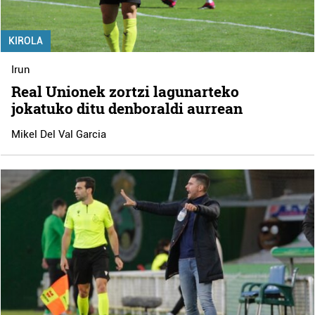
KIROLA
Irun
Real Unionek zortzi lagunarteko
jokatuko ditu denboraldi aurrean
Mikel Del Val Garcia