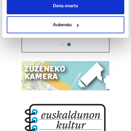
Belar dendak
Collect information about your geographical
Dena onartu
location which can be accurate to within several
BELARRAK EKODENDA
meters
Aukeratu
Identify your device by actively scanning it for
Irun
specific characteristics (fingerprinting)
Find out more about how your personal data is processed
and set your preferences in the
details section
.
Guk eta gure bazkideek zure datu pertsonalak
prozesatzen ditugu, zure IP zenbakia, besteak beste,
teknologia erabiliz, cookieak adibidez, iragarki eta eduki
pertsonalizatuak eskaintzeko, iragarkiak eta edukia
neurtzeko, jendeari buruzko informazioa biltzeko eta
produktuak garatzeko. Zure datuak nork eta zertarako
erabiltzen dituen hauta dezakezu.
Bazkide batzuek ez dizute baimenik eskatzen, eta beren
interes komertzial legitimoetan babesten dira. Ikusi gure