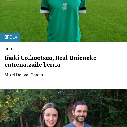
KIROLA
Irun
Iñaki Goikoetxea, Real Unioneko
entrenatzaile berria
Mikel Del Val Garcia