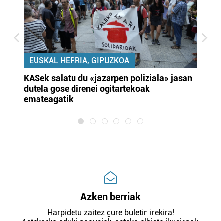
EUSKAL HERRIA, GIPUZKOA
KASek salatu du «jazarpen poliziala» jasan
Pa
dutela gose direnei ogitartekoak
da
emateagatik
«s
Azken berriak
Harpidetu zaitez gure buletin irekira!