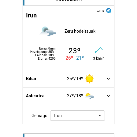
Iturria:
Irun
Zeru hodeitsuak
23º
Euria:
0mm
Hezetasuna:
85%
Lainoak:
38%
26º
21º
3 km/h
Elurra:
4200m
Bihar
26º
19º
Asteartea
27º
18º
Gehiago:
Irun