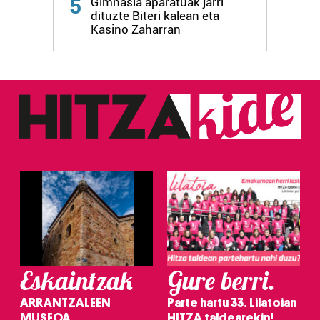
5
Gimnasia aparatuak jarri
dituzte Biteri kalean eta
Kasino Zaharran
Eskaintzak
Gure berri.
ARRANTZALEEN
Parte hartu 33. Lilatoian
MUSEOA
HITZA taldearekin!