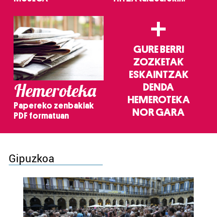
+
GURE BERRI
ZOZKETAK
ESKAINTZAK
Hemeroteka
DENDA
HEMEROTEKA
Papereko zenbakiak
NOR GARA
PDF formatuan
Gipuzkoa