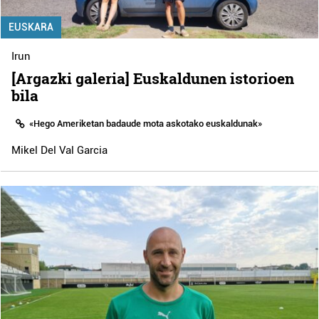
EUSKARA
Irun
[Argazki galeria] Euskaldunen istorioen
bila
«Hego Ameriketan badaude mota askotako euskaldunak»
Mikel Del Val Garcia