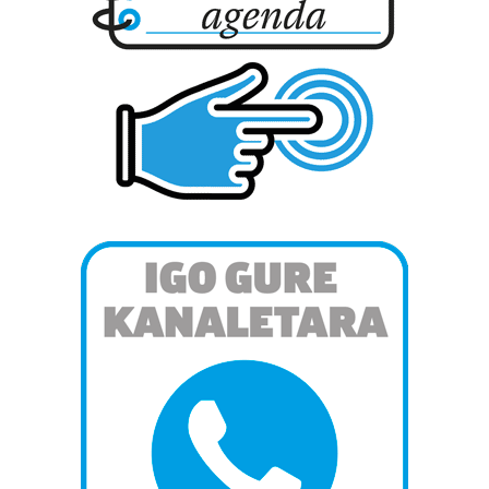
bazkideen zerrenda, beren ustez zein helburutarako
duten interes legitimoa eta horren aurka nola egin
dezakezun ikusteko.
Lortu zure datu pertsonalak prozesatzeko moduari
buruzko informazio gehiago eta ezarri zure lehentasunak
datuen atalean. Edozein unetan alda edo ken dezakezu
zure baimena Cookieen adierazpenean.
Webgune honek cookie propioak eta hirugarrenen cookie-
fitxategiak erabiltzen ditu. Zure esperientzia eta
zerbitzuak hobetzeko asmoz, cookie teknologiaz
baliatzen gara. Ohar hau onartuz gero, teknologia hori
erabiltzeko baimen esplizitua ematen diguzu.
Gehiago
irakurri