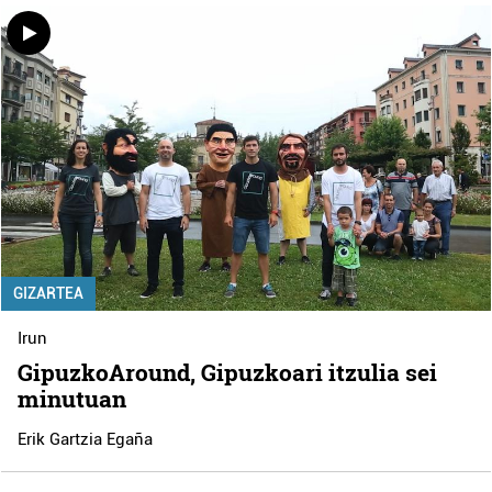
GIZARTEA
Irun
GipuzkoAround, Gipuzkoari itzulia sei
minutuan
Erik Gartzia Egaña