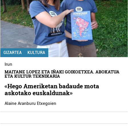
GIZARTEA
KULTURA
Irun
MAITANE LOPEZ ETA IÑAKI GOIKOETXEA. ABOKATUA
ETA KULTUR TEKNIKARIA
«Hego Ameriketan badaude mota
askotako euskaldunak»
Alaine Aranburu Etxegoien