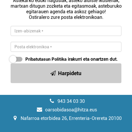
Astekarko eduki nagusiak, asteko albiste ikusienak,
martxan ditugun zozketa eta egitasmoak, asteburuko
egitarauen agenda eta askoz gehiago!
Ostiralero zure posta elektronikoan.
Pribatutasun Politika
irakurri eta onartzen dut.
Harpidetu
943 34 03 30
oarsobidasoa@hitza.eus
Nafarroa etorbidea 26, Errenteria-Orereta 20100