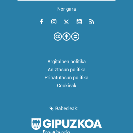
Nor gara
Argitalpen politika
Aniztasun politika
Pribatutasun politika
Cookieak
Babesleak: