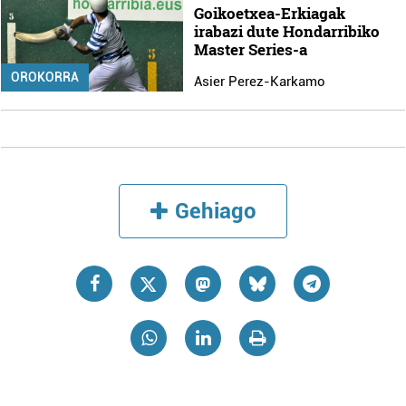
Goikoetxea-Erkiagak
irabazi dute Hondarribiko
Master Series-a
OROKORRA
Asier Perez-Karkamo
Gehiago