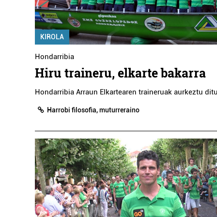
KIROLA
Hondarribia
Hiru traineru, elkarte bakarra
Hondarribia Arraun Elkartearen traineruak aurkeztu ditu
Harrobi filosofia, muturreraino