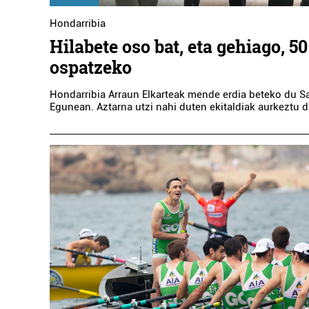
Hondarribia
Hilabete oso bat, eta gehiago, 50
ospatzeko
Hondarribia Arraun Elkarteak mende erdia beteko du S
Egunean. Aztarna utzi nahi duten ekitaldiak aurkeztu d
Administrazioak