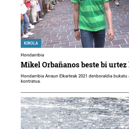
KIROLA
Hondarribia
Mikel Orbañanos beste bi urtez
Hondarribia Arraun Elkarteak 2021 denboraldia bukatu a
kontratua.