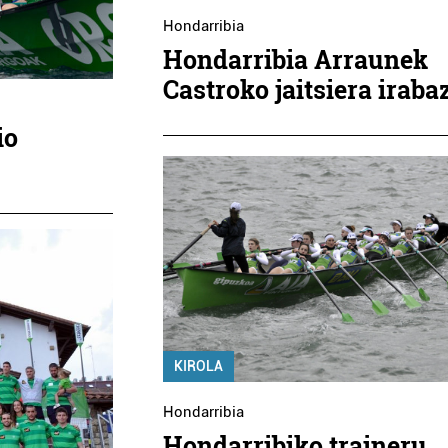
Hondarribia
PASAIAKO 
TXINGUDI RUGBY CLUB
Hondarribia Arraunek
AGINTARI
Castroko jaitsiera iraba
Irun
Pasaia
io
KIROLA
Hondarribia
Hondarribiko traineru