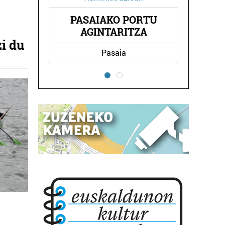
PORTU
TXINGUDI RUGBY CLUB
TZA
zi du
Irun