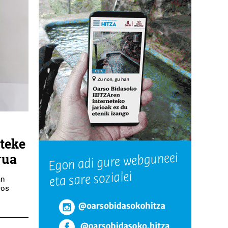
teke
rua
an
ros