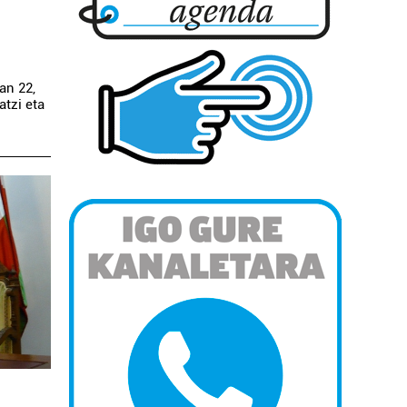
an 22,
tzi eta