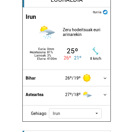
Iturria:
Irun
Zeru hodeitsuak euri
arinarekin
25º
Euria:
0mm
Hezetasuna:
81%
Lainoak:
3%
26º
21º
8 km/h
Elurra:
4100m
Bihar
26º
19º
Asteartea
27º
18º
Gehiago:
Irun