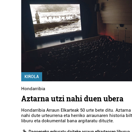
KIROLA
Hondarribia
Aztarna utzi nahi duen ubera
Hondarribia Arraun Elkarteak 50 urte bete ditu. Aztarna
nahi dute urteurrena eta herriko arraunaren historia bi
liburu eta dokumental bana argitaratu dituzte.
Dagoeneko eskuratu daiteke arraun elkartearen liburua