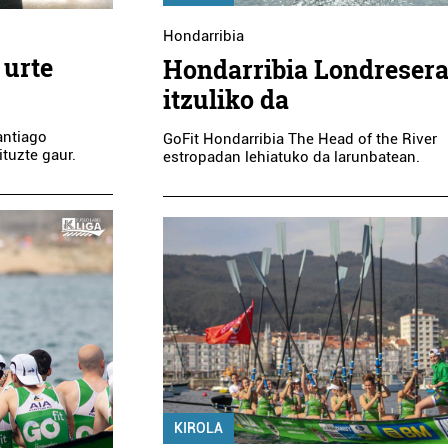
Hondarribia
 urte
Hondarribia Londreser
itzuliko da
antiago
GoFit Hondarribia The Head of the River
ituzte gaur.
estropadan lehiatuko da larunbatean.
KIROLA
Kirol elkarteak
Administraz