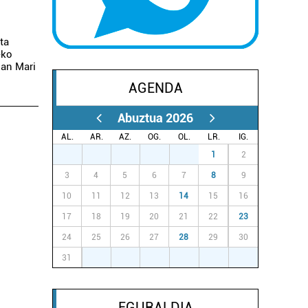
ta
eko
uan Mari
AGENDA
Abuztua 2026
AL.
AR.
AZ.
OG.
OL.
LR.
IG.
27
28
29
30
31
1
2
3
4
5
6
7
8
9
10
11
12
13
14
15
16
17
18
19
20
21
22
23
24
25
26
27
28
29
30
31
1
2
3
4
5
6
EGURALDIA