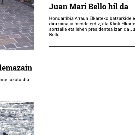
Juan Mari Bello hil da
Hondarribia Arraun Elkarteko batzarkide e
diruzaina ia mende erdiz, eta Klink Elkart
sortzaile eta lehen presidentea izan da J
Bello.
 lemazain
rte luzatu dio