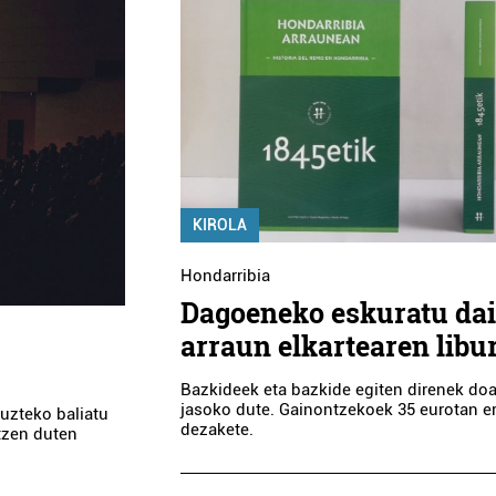
KIROLA
Hondarribia
Dagoeneko eskuratu dai
arraun elkartearen libu
Bazkideek eta bazkide egiten direnek do
jasoko dute. Gainontzekoek 35 eurotan e
 uzteko baliatu
dezakete.
ltzen duten