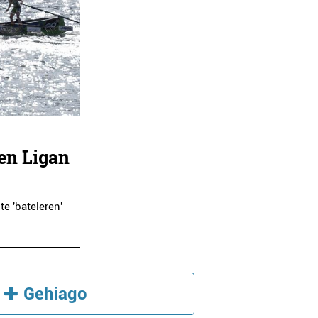
en Ligan
e 'bateleren'
Gehiago