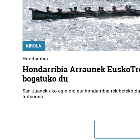
KIROLA
Hondarribia
Hondarribia Arraunek EuskoTr
bogatuko du
San Juanek uko egin dio eta hondarribiarrek beteko dut
hutsunea.