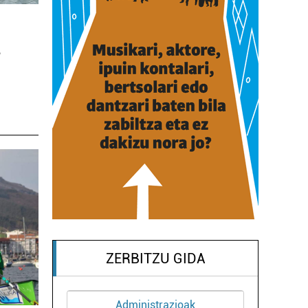
a
ZERBITZU GIDA
ioak
Kirol elkarteak