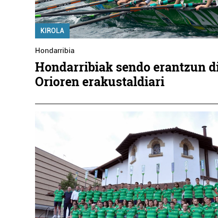
PASAIAKO PORTU
AGINTARITZA
KIROLA
Hondarribia
Pasaia
Hondarribiak sendo erantzun d
Orioren erakustaldiari