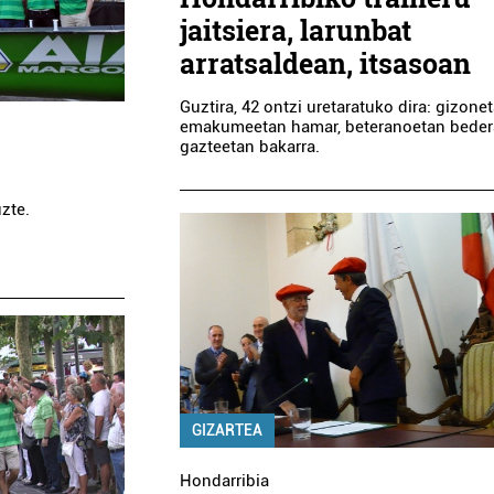
jaitsiera, larunbat
arratsaldean, itsasoan
Guztira, 42 ontzi uretaratuko dira: gizonet
emakumeetan hamar, beteranoetan bedera
gazteetan bakarra.
zte.
GIZARTEA
Hondarribia