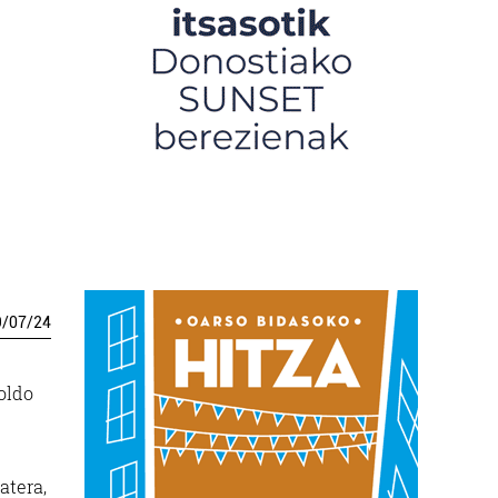
9
/
07
/
24
oldo
atera,