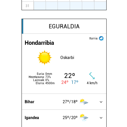
31
1
2
3
4
5
6
EGURALDIA
Iturria:
Hondarribia
Oskarbi
22º
Euria:
0mm
Hezetasuna:
73%
Lainoak:
0%
24º
17º
4 km/h
Elurra:
4500m
Bihar
27º
18º
Igandea
25º
20º