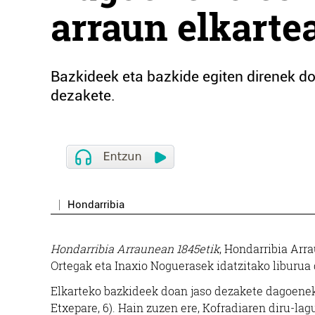
arraun elkarte
Bazkideek eta bazkide egiten direnek d
dezakete.
Hondarribia
Hondarribia Arraunean 1845etik
, Hondarribia Arr
Ortegak eta Inaxio Noguerasek idatzitako liburua
Elkarteko bazkideek doan jaso dezakete dagoene
Etxepare, 6). Hain zuzen ere, Kofradiaren diru-la