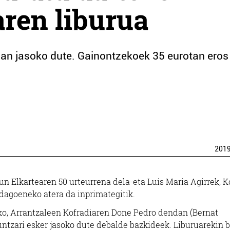
aren liburua
oan jasoko dute. Gainontzekoek 35 eurotan eros
201
aun Elkartearen 50 urteurrena dela-eta Luis Maria Agirrek, K
 dagoeneko atera da inprimategitik.
ko, Arrantzaleen Kofradiaren Done Pedro dendan (Bernat
guntzari esker jasoko dute debalde bazkideek. Liburuarekin b