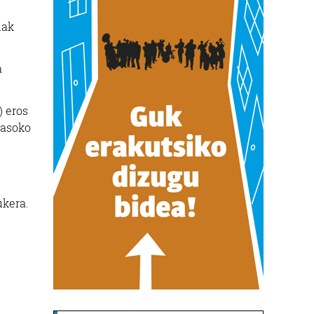
dak
a
) eros
jasoko
ukera.