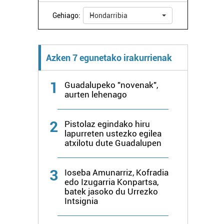
Gehiago:
Hondarribia
Azken 7 egunetako irakurrienak
1
Guadalupeko "novenak",
aurten lehenago
2
Pistolaz egindako hiru
lapurreten ustezko egilea
atxilotu dute Guadalupen
3
Ioseba Amunarriz, Kofradia
edo Izugarria Konpartsa,
batek jasoko du Urrezko
Intsignia