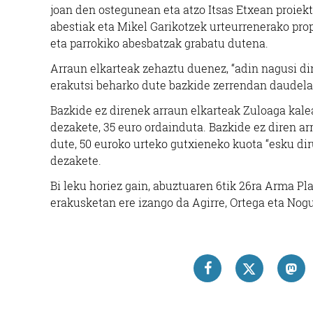
joan den ostegunean eta atzo Itsas Etxean proiek
abestiak eta Mikel Garikotzek urteurrenerako prop
eta parrokiko abesbatzak grabatu dutena.
Arraun elkarteak zehaztu duenez, “adin nagusi dir
erakutsi beharko dute bazkide zerrendan daudel
Bazkide ez direnek arraun elkarteak Zuloaga kale
dezakete, 35 euro ordainduta. Bazkide ez diren a
dute, 50 euroko urteko gutxieneko kuota “esku d
dezakete.
Bi leku horiez gain, abuztuaren 6tik 26ra Arma Pl
erakusketan ere izango da Agirre, Ortega eta No