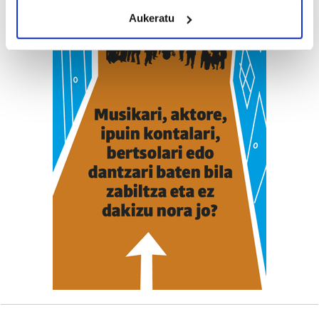
meters
Aukeratu
Identify your device by actively scanning it for
specific characteristics (fingerprinting)
Find out more about how your personal data is processed
and set your preferences in the
details section
.
Guk eta gure bazkideek zure datu pertsonalak
prozesatzen ditugu, zure IP zenbakia, besteak beste,
teknologia erabiliz, cookieak adibidez, iragarki eta eduki
pertsonalizatuak eskaintzeko, iragarkiak eta edukia
neurtzeko, jendeari buruzko informazioa biltzeko eta
produktuak garatzeko. Zure datuak nork eta zertarako
erabiltzen dituen hauta dezakezu.
Bazkide batzuek ez dizute baimenik eskatzen, eta beren
interes komertzial legitimoetan babesten dira. Ikusi gure
bazkideen zerrenda, beren ustez zein helburutarako
duten interes legitimoa eta horren aurka nola egin
dezakezun ikusteko.