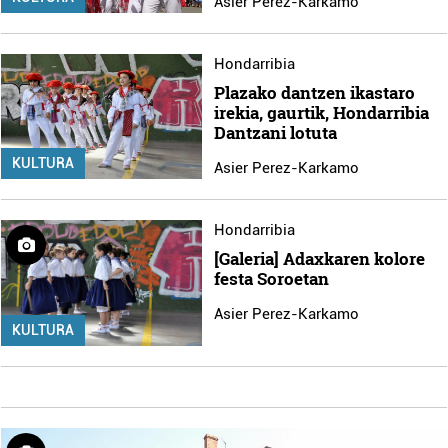
Asier Perez-Karkamo
Hondarribia
Plazako dantzen ikastaro
irekia, gaurtik, Hondarribia
Dantzani lotuta
KULTURA
Asier Perez-Karkamo
Hondarribia
[Galeria] Adaxkaren kolore
festa Soroetan
Asier Perez-Karkamo
KULTURA