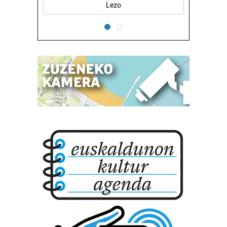
Oiartzun