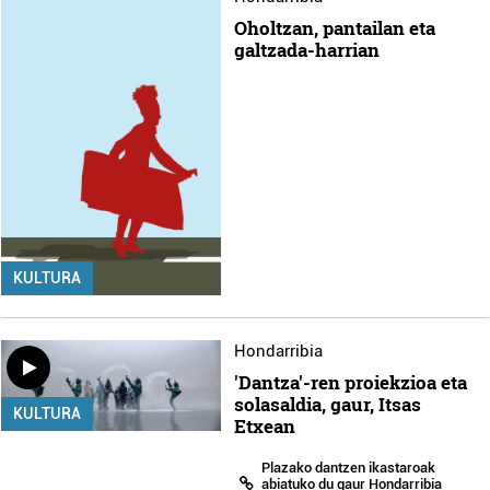
Oholtzan, pantailan eta
galtzada-harrian
KULTURA
Hondarribia
'Dantza'-ren proiekzioa eta
solasaldia, gaur, Itsas
KULTURA
Etxean
Plazako dantzen ikastaroak
abiatuko du gaur Hondarribia