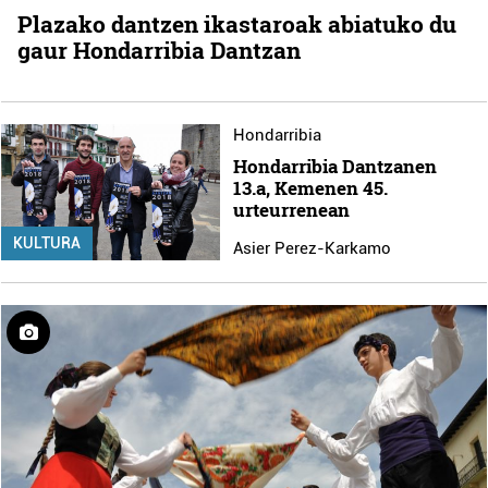
Plazako dantzen ikastaroak abiatuko du
gaur Hondarribia Dantzan
Hondarribia
Hondarribia Dantzanen
13.a, Kemenen 45.
urteurrenean
KULTURA
Asier Perez-Karkamo