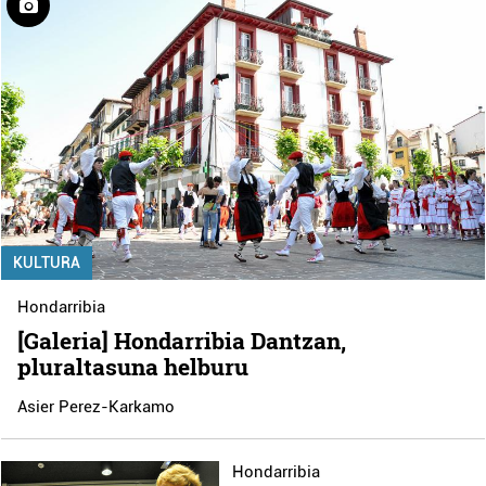
KULTURA
Hondarribia
[Galeria] Hondarribia Dantzan,
pluraltasuna helburu
Asier Perez-Karkamo
Hondarribia