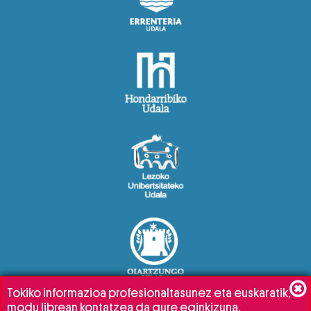
Tokiko informazioa profesionaltasunez eta euskaratik,
modu librean kontatzea da gure eginkizuna.