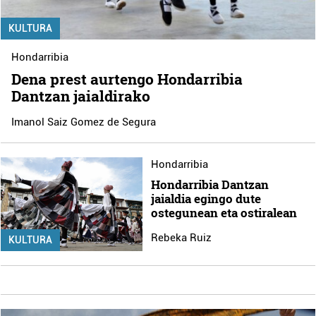
KULTURA
Hondarribia
Dena prest aurtengo Hondarribia
Dantzan jaialdirako
Imanol Saiz Gomez de Segura
Hondarribia
Hondarribia Dantzan
jaialdia egingo dute
ostegunean eta ostiralean
Rebeka Ruiz
KULTURA