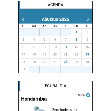
AGENDA
Abuztua 2026
AL.
AR.
AZ.
OG.
OL.
LR.
IG.
27
28
29
30
31
1
2
3
4
5
6
7
8
9
10
11
12
13
14
15
16
17
18
19
20
21
22
23
24
25
26
27
28
29
30
31
1
2
3
4
5
6
EGURALDIA
Iturria:
Hondarribia
Zeru hodeitsuak