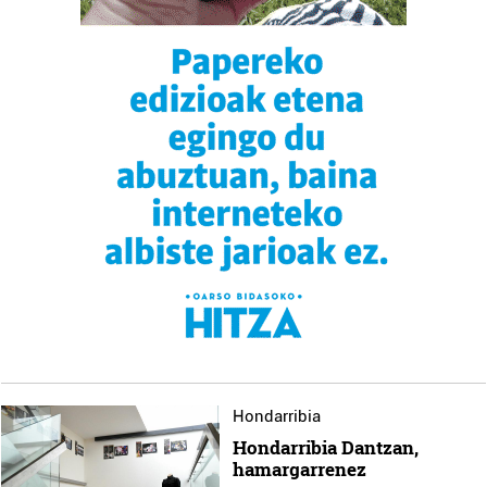
Hondarribia
Hondarribia Dantzan,
hamargarrenez