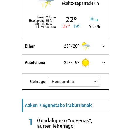
ekaitz-zaparradekin
22º
Euria:
2.4mm
Hezetasuna:
89%
Lainoak:
52%
27º
19º
9 km/h
Elurra:
4200m
Bihar
25º
20º
Astelehena
25º
19º
Gehiago:
Hondarribia
Azken 7 egunetako irakurrienak
1
Guadalupeko "novenak",
aurten lehenago