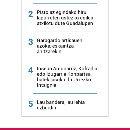
2
Pistolaz egindako hiru
lapurreten ustezko egilea
atxilotu dute Guadalupen
3
Garagardo artisauen
azoka, eskaintza
anitzarekin
4
Ioseba Amunarriz, Kofradia
edo Izugarria Konpartsa,
batek jasoko du Urrezko
Intsignia
5
Lau bandera, lau lehia
ezberdin