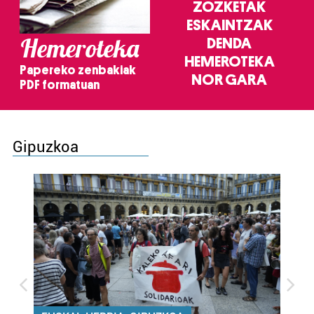
ZOZKETAK
ESKAINTZAK
Hemeroteka
DENDA
HEMEROTEKA
Papereko zenbakiak
NOR GARA
PDF formatuan
Gipuzkoa