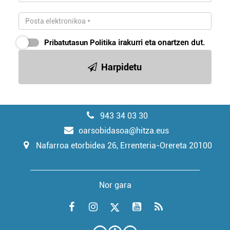
Pribatutasun Politika
irakurri eta onartzen dut.
Harpidetu
943 34 03 30
oarsobidasoa@hitza.eus
Nafarroa etorbidea 26, Errenteria-Orereta 20100
Nor gara