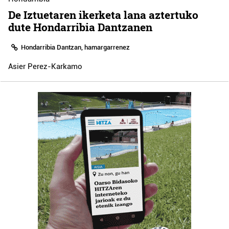
De Iztuetaren ikerketa lana aztertuko
dute Hondarribia Dantzanen
Hondarribia Dantzan, hamargarrenez
Asier Perez-Karkamo