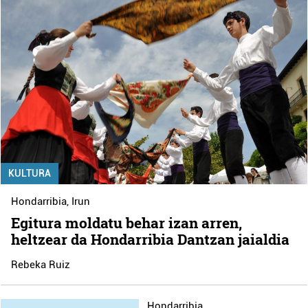
KULTURA
Hondarribia
,
Irun
Egitura moldatu behar izan arren,
heltzear da Hondarribia Dantzan jaialdia
Rebeka Ruiz
Hondarribia