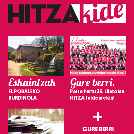
Eskaintzak
Gure berri.
EL POBALEKO
Parte hartu 33. Lilatoian
BURDINOLA
HITZA taldearekin!
+
GURE BERRI