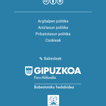
Argitalpen politika
Aniztasun politika
Pribatutasun politika
Cookieak
Babesleak: