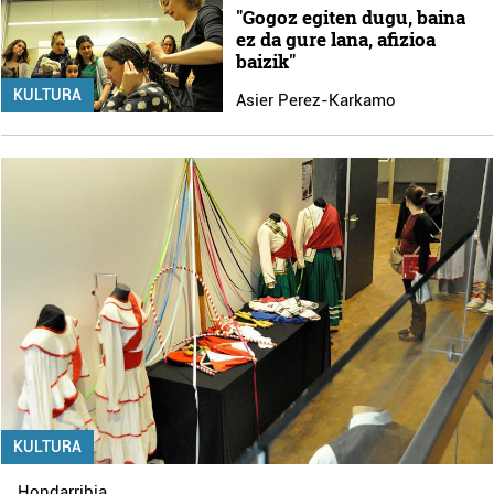
"Gogoz egiten dugu, baina
ez da gure lana, afizioa
baizik"
KULTURA
Asier Perez-Karkamo
KULTURA
Hondarribia