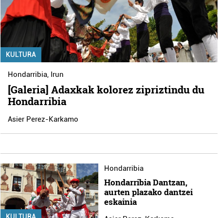
KULTURA
Hondarribia
,
Irun
[Galeria] Adaxkak kolorez zipriztindu du
Hondarribia
Asier Perez-Karkamo
Hondarribia
Hondarribia Dantzan,
aurten plazako dantzei
eskainia
KULTURA