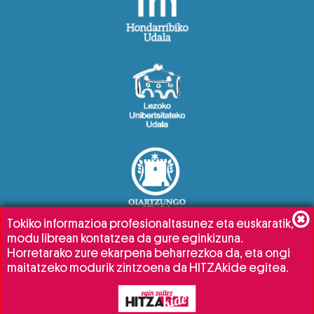
Tokiko informazioa profesionaltasunez eta euskaratik,
modu librean kontatzea da gure eginkizuna.
Horretarako zure ekarpena beharrezkoa da, eta ongi
maitatzeko modurik zintzoena da HITZAkide egitea.