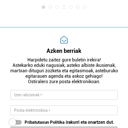
Azken berriak
Harpidetu zaitez gure buletin irekira!
Astekarko eduki nagusiak, asteko albiste ikusienak,
martxan ditugun zozketa eta egitasmoak, asteburuko
egitarauen agenda eta askoz gehiago!
Ostiralero zure posta elektronikoan.
Pribatutasun Politika
irakurri eta onartzen dut.