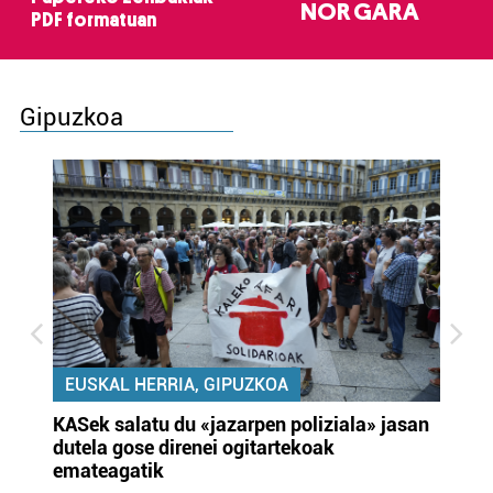
NOR GARA
PDF formatuan
Gipuzkoa
EUSKAL HERRIA, GIPUZKOA
KASek salatu du «jazarpen poliziala» jasan
Pa
dutela gose direnei ogitartekoak
da
emateagatik
«s