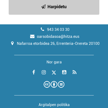
Harpidetu
943 34 03 30
oarsobidasoa@hitza.eus
Nafarroa etorbidea 26, Errenteria-Orereta 20100
Nor gara
Argitalpen politika