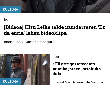
KULTURA
Irun
[Bideoa] Hiru Leike talde irundarraren 'Ez
da euria' lehen bideoklipa
Imanol Saiz Gomez de Segura
Irun
«Hil arte gaztetxeetan
musika jotzen jarraituko
dut»
KULTURA
Imanol Saiz Gomez de Segura