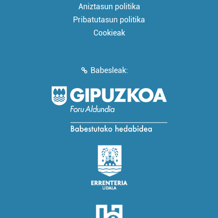
Aniztasun politika
Pribatutasun politika
Cookieak
Babesleak: