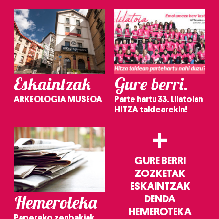
Eskaintzak
Gure berri.
ARKEOLOGIA MUSEOA
Parte hartu 33. Lilatoian
HITZA taldearekin!
+
GURE BERRI
ZOZKETAK
ESKAINTZAK
Hemeroteka
DENDA
HEMEROTEKA
Papereko zenbakiak