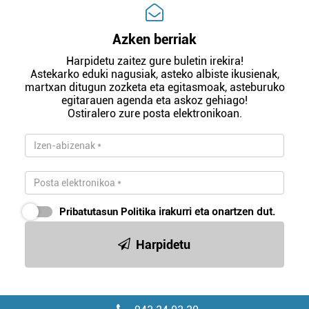
Azken berriak
Harpidetu zaitez gure buletin irekira!
Astekarko eduki nagusiak, asteko albiste ikusienak,
martxan ditugun zozketa eta egitasmoak, asteburuko
egitarauen agenda eta askoz gehiago!
Ostiralero zure posta elektronikoan.
Pribatutasun Politika
irakurri eta onartzen dut.
Harpidetu