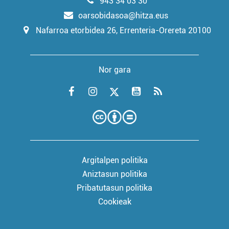
943 34 03 30
oarsobidasoa@hitza.eus
Nafarroa etorbidea 26, Errenteria-Orereta 20100
Nor gara
Argitalpen politika
Aniztasun politika
Pribatutasun politika
Cookieak