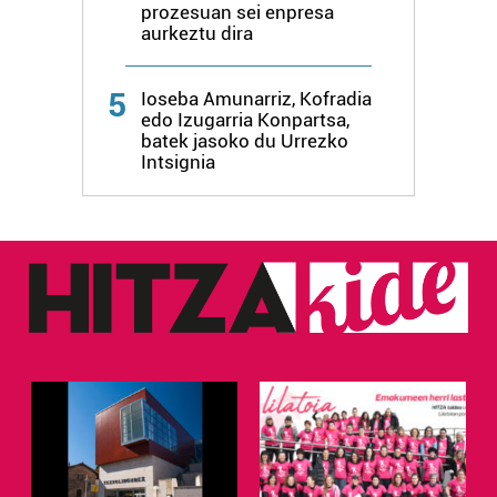
prozesuan sei enpresa
aurkeztu dira
5
Ioseba Amunarriz, Kofradia
edo Izugarria Konpartsa,
batek jasoko du Urrezko
Intsignia