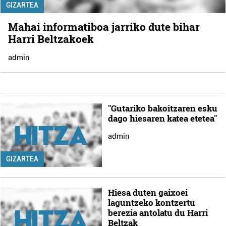
GIZARTEA
Mahai informatiboa jarriko dute bihar
Harri Beltzakoek
admin
"Gutariko bakoitzaren esku
dago hiesaren katea etetea"
admin
GIZARTEA
Hiesa duten gaixoei
laguntzeko kontzertu
berezia antolatu du Harri
Beltzak