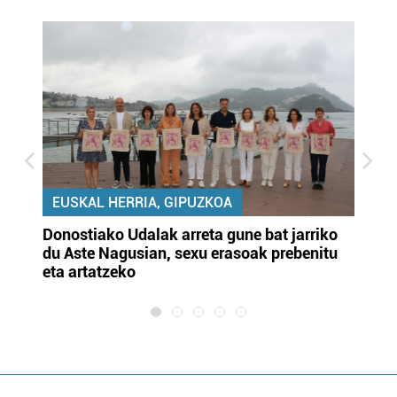
EUSKAL HERRIA, GIPUZKOA
Donostiako Udalak arreta gune bat jarriko
Ur
du Aste Nagusian, sexu erasoak prebenitu
es
eta artatzeko
lu