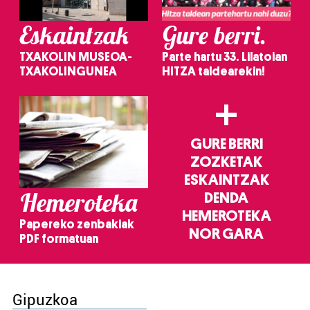
Eskaintzak
Gure berri.
TXAKOLIN MUSEOA-
Parte hartu 33. Lilatoian
TXAKOLINGUNEA
HITZA taldearekin!
+
GURE BERRI
ZOZKETAK
ESKAINTZAK
Hemeroteka
DENDA
HEMEROTEKA
Papereko zenbakiak
NOR GARA
PDF formatuan
Gipuzkoa