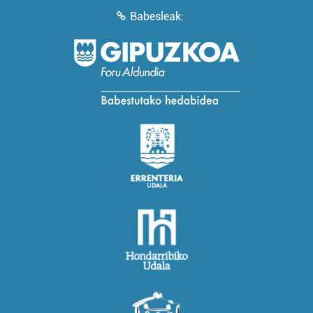
Babesleak: