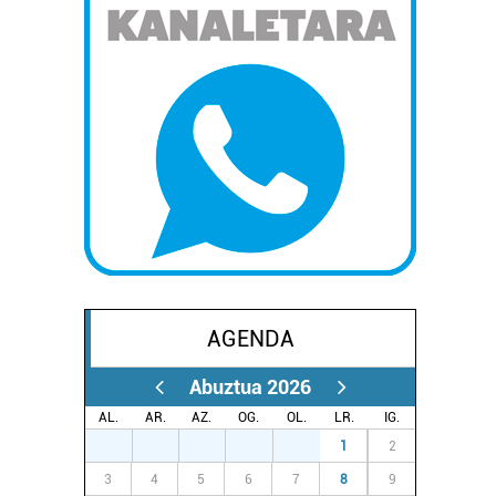
AGENDA
Abuztua 2026
AL.
AR.
AZ.
OG.
OL.
LR.
IG.
27
28
29
30
31
1
2
3
4
5
6
7
8
9