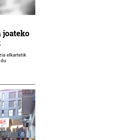
 joateko
k
ia elkartetik
 du