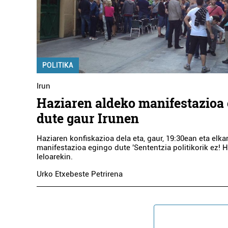
POLITIKA
Irun
Haziaren aldeko manifestazioa
dute gaur Irunen
Haziaren konfiskazioa dela eta, gaur, 19:30ean eta elkar
manifestazioa egingo dute 'Sententzia politikorik ez! Ha
leloarekin.
Urko Etxebeste Petrirena