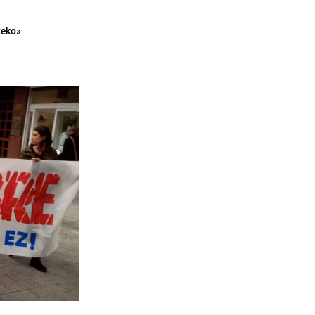
teko»