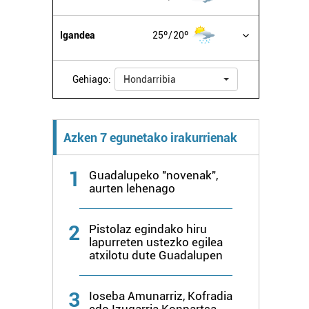
Igandea
25º
20º
Gehiago:
Hondarribia
Azken 7 egunetako irakurrienak
1
Guadalupeko "novenak",
aurten lehenago
2
Pistolaz egindako hiru
lapurreten ustezko egilea
atxilotu dute Guadalupen
3
Ioseba Amunarriz, Kofradia