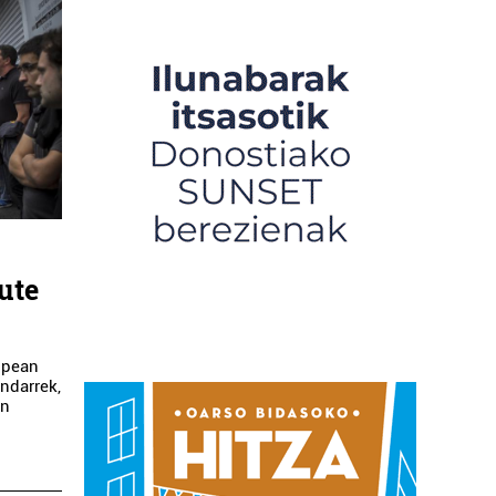
ute
lopean
ndarrek,
en