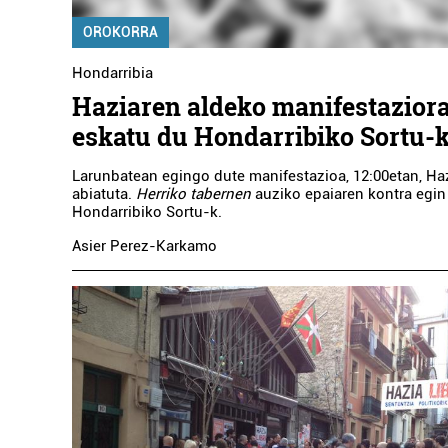
OROKORRA
Hondarribia
Haziaren aldeko manifestaziora
eskatu du Hondarribiko Sortu-
Larunbatean egingo dute manifestazioa, 12:00etan, Haz
abiatuta.
Herriko tabernen
auziko epaiaren kontra egin
Hondarribiko Sortu-k.
Asier Perez-Karkamo