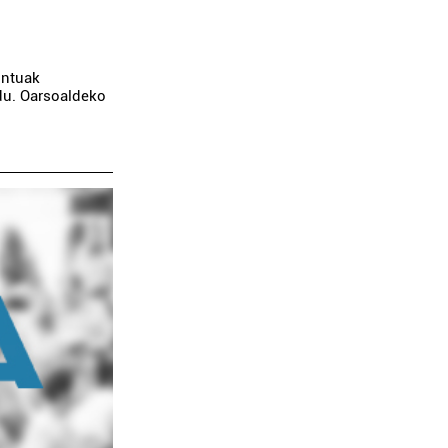
ontuak
du. Oarsoaldeko
Musika eskolak
Os
TOMAS GARBIZU MUSIKA
ARKAIT
ESKOLA
Lezo
Erren