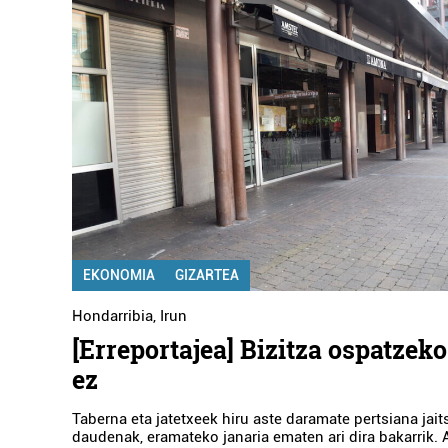
EKONOMIA
GIZARTEA
Hondarribia
,
Irun
[Erreportajea] Bizitza ospatzek
ez
Taberna eta jatetxeek hiru aste daramate pertsiana jaits
daudenak, eramateko janaria ematen ari dira bakarrik. 