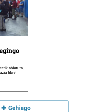
 egingo
tetik abiatuta,
zia libre'
Gehiago