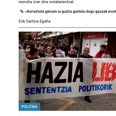
mendia izan dira ostalarientzat.
«Aurreztuta genuen ia guztia gastatu dugu gauzak eros
Erik Gartzia Egaña
POLITIKA