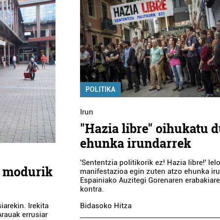
POLITIKA
Irun
"Hazia libre" oihukatu d
ehunka irundarrek
'Sententzia politikorik ez! Hazia libre!' le
o modurik
manifestazioa egin zuten atzo ehunka iru
Espainiako Auzitegi Gorenaren erabakiar
kontra.
Bidasoko Hitza
iarekin. Irekita
Arauak errusiar