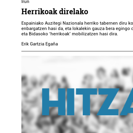
Irun
Herrikoak direlako
Espainiako Auzitegi Nazionala herriko tabernen diru k
enbargatzen hasi da, eta lokalekin gauza bera egingo 
eta Bidasoko ‘herrikoak’ mobilizatzen hasi dira.
Erik Gartzia Egaña
Ostalaritza
ARKAITZA TABERNA
Errenteria-Orereta