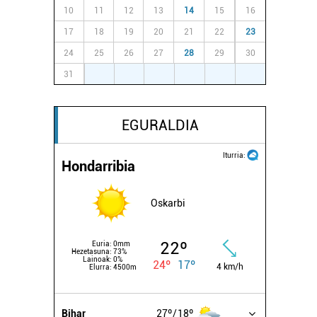
10
11
12
13
14
15
16
17
18
19
20
21
22
23
24
25
26
27
28
29
30
31
1
2
3
4
5
6
EGURALDIA
Iturria:
Hondarribia
Oskarbi
22º
Euria:
0mm
Hezetasuna:
73%
Lainoak:
0%
24º
17º
4 km/h
Elurra:
4500m
Bihar
27º
18º