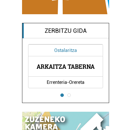
ZERBITZU GIDA
talaritza
Musika eskolak
TOMAS GARBIZU MUSIKA
ZA TABERNA
ESKOLA
teria-Orereta
Lezo